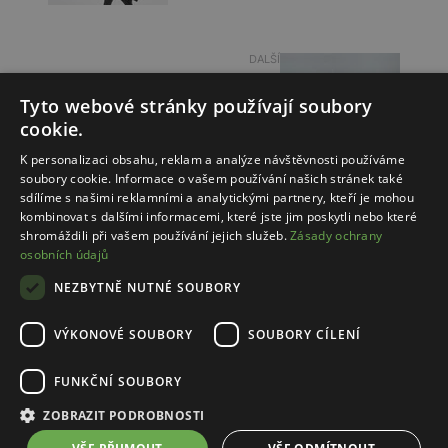
DALŠÍ
JAK VYBRAT KABELKU K
Tyto webové stránky používají soubory
BOTÁM? POZNEJTE
cookie.
IDEÁLNÍ KOMBINACE
K personalizaci obsahu, reklam a analýze návštěvnosti používáme
soubory cookie. Informace o vašem používání našich stránek také
sdílíme s našimi reklamními a analytickými partnery, kteří je mohou
kombinovat s dalšími informacemi, které jste jim poskytli nebo které
shromáždili při vašem používání jejich služeb.
Zásady ochrany
osobních údajů
NEZBYTNĚ NUTNÉ SOUBORY
VÝKONOVÉ SOUBORY
SOUBORY CÍLENÍ
FUNKČNÍ SOUBORY
ZOBRAZIT PODROBNOSTI
© 2025 WOJAS