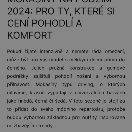
2024: PRO TY, KTERÉ SI
CENÍ POHODLÍ A
KOMFORT
Pokud žijete intenzivně a nemáte ráda omezení,
může být pro vás model s měkkým dnem přímo do
černého. Jejich pružná konstrukce a gumové
podrážky zajišťují pohodlí nošení a výbornou
přilnavost. Mokasíny typu driving, o kterých
mluvíme, krásně vypadají v univerzálních barvách
jako hnědá, černá či šedá. V této sezóně je stojí za
to přidat do svého módního repertoáru, protože
budou výbornou základnou pro outfity inspirované
nejžhavějšími trendy.