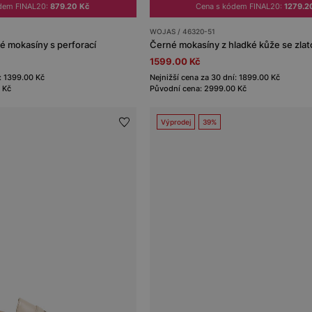
dem FINAL20:
879.20 Kč
Cena s kódem FINAL20:
1279.2
WOJAS / 46320-51
é mokasíny s perforací
Černé mokasíny z hladké kůže se zla
1599.00 Kč
: 1399.00 Kč
Nejnižší cena za 30 dní: 1899.00 Kč
 Kč
Původní cena: 2999.00 Kč
Výprodej
39%