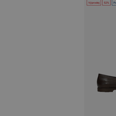
Výprodej
52%
Po