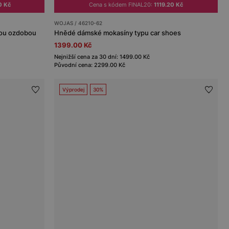
0 Kč
Cena s kódem FINAL20:
1119.20 Kč
WOJAS / 46210-62
tou ozdobou
Hnědé dámské mokasíny typu car shoes
1399.00 Kč
Nejnižší cena za 30 dní: 1499.00 Kč
Původní cena: 2299.00 Kč
Výprodej
30%