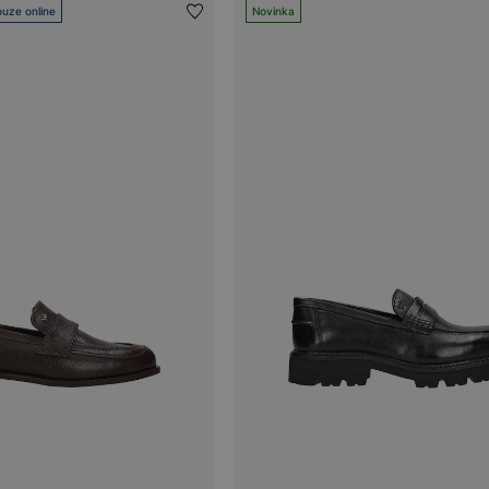
uze online
Novinka