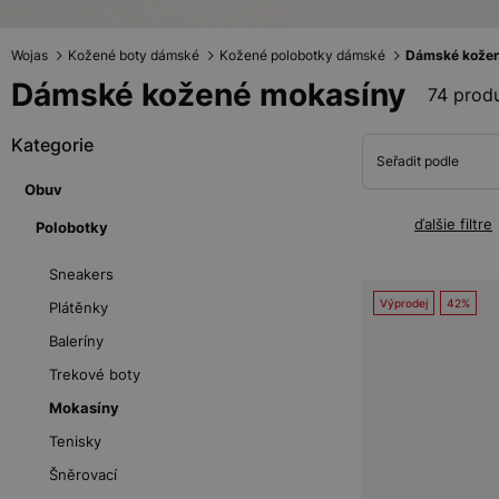
Wojas
Kožené boty dámské
Kožené polobotky dámské
Dámské kožen
Dámské kožené mokasíny
74 prod
Kategorie
Seřadit podle
Obuv
ďalšie filtre
Polobotky
Sneakers
Výprodej
42%
Plátěnky
Baleríny
Trekové boty
Mokasíny
Tenisky
Šněrovací