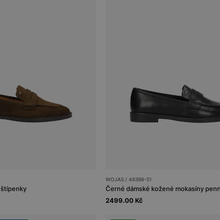
WOJAS / 46398-51
štípenky
Černé dámské kožené mokasíny penn
2499.00 Kč