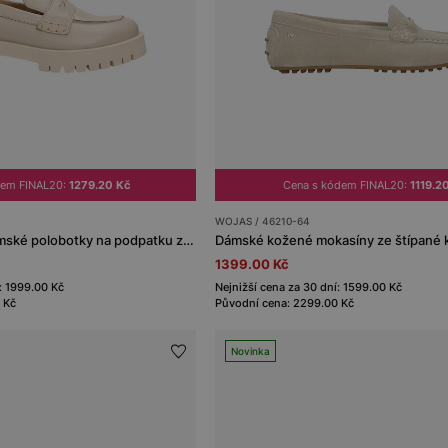
dem FINAL20:
1279.20 Kč
Cena s kódem FINAL20:
1119.2
WOJAS / 46210-64
Klasické béžové dámské polobotky na podpatku z hladké kůže
1399.00 Kč
: 1999.00 Kč
Nejnižší cena za 30 dní: 1599.00 Kč
 Kč
Původní cena: 2299.00 Kč
Novinka