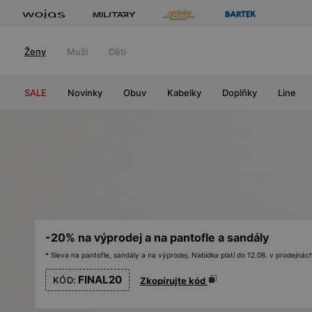
Ženy
Muži
Děti
SALE
Novinky
Obuv
Kabelky
Doplňky
Line
-20% na výprodej a na pantofle a sandály
* Sleva na pantofle, sandály a na výprodej. Nabídka platí do 12.08. v prodejn
FINAL20
KÓD:
Zkopírujte kód