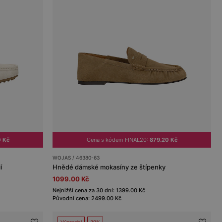
0 Kč
Cena s kódem FINAL20:
879.20 Kč
WOJAS / 46380-63
í
Hnědé dámské mokasíny ze štípenky
1099.00 Kč
Nejnižší cena za 30 dní: 1399.00 Kč
Původní cena: 2499.00 Kč
Výprodej
39%