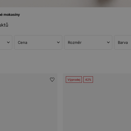
é mokasíny
uktů
Cena
Rozměr
Barva
Výprodej
42%