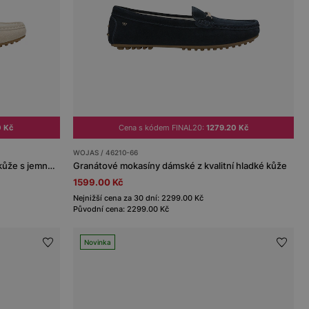
0 Kč
Cena s kódem FINAL20:
1279.20 Kč
WOJAS / 46210-66
Dámské kožené mokasíny ze štípané kůže s jemnou přezkou
Granátové mokasíny dámské z kvalitní hladké kůže
1599.00 Kč
Nejnižší cena za 30 dní: 2299.00 Kč
Původní cena: 2299.00 Kč
Novinka