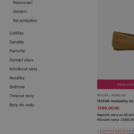
Nazouvací
Ostatní
Na podpatku
Lodičky
Sandály
Pantofle
Domácí obuv
Kotníkové boty
Kozačky
Cena s kó
Sněhule
WOJAS / 46382-63
Trekové boty
Hnědé mokasíny se s
Boty do vody
1399.00 Kč
Nejnižší cena za 30 dní
Původní cena: 2399.00
Výprodej
54%
P