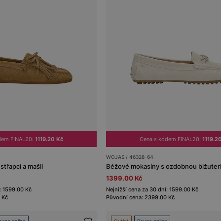
dem FINAL20:
1119.20 Kč
Cena s kódem FINAL20:
1119.2
WOJAS / 46328-64
třapci a mašlí
Béžové mokasíny s ozdobnou bižuteri
1399.00 Kč
: 1599.00 Kč
Nejnižší cena za 30 dní: 1599.00 Kč
 Kč
Původní cena: 2399.00 Kč
ouze online
Outlet
Pouze online