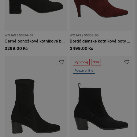
WOJAS / 55374-61
WOJAS / 55303-66
Černé ponožkové kotníkové boty
Bordó dámské kotníkové boty na nízkém podpatku
3299.00 Kč
3499.00 Kč
Výprodej
33%
Pouze online