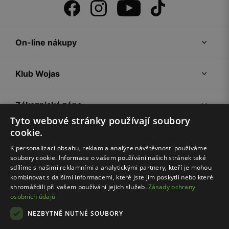
On-line nákupy
Klub Wojas
Zákaznická zóna
Tyto webové stránky používají soubory
cookie.
Společnost Wojas
K personalizaci obsahu, reklam a analýze návštěvnosti používáme
soubory cookie. Informace o vašem používání našich stránek také
Rady
sdílíme s našimi reklamními a analytickými partnery, kteří je mohou
kombinovat s dalšími informacemi, které jste jim poskytli nebo které
shromáždili při vašem používání jejich služeb.
Zásady ochrany
osobních údajů
NEZBYTNĚ NUTNÉ SOUBORY