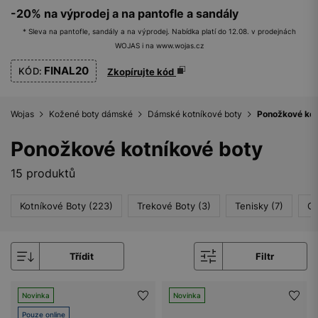
-20% na výprodej a na pantofle a sandály
* Sleva na pantofle, sandály a na výprodej. Nabídka platí do 12.08. v prodejnách
WOJAS i na www.wojas.cz
FINAL20
KÓD:
Zkopírujte kód
Wojas
Kožené boty dámské
Dámské kotníkové boty
Ponožkové kot
Ponožkové kotníkové boty
15 produktů
Kotníkové Boty (223)
Trekové Boty (3)
Tenisky (7)
Ch
Třídit
Filtr
Novinka
Novinka
Pouze online