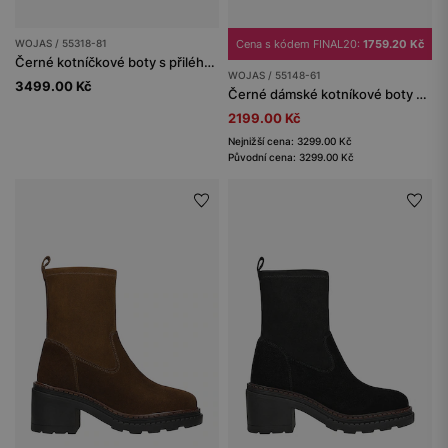
WOJAS / 55318-81
Cena s kódem FINAL20:
1759.20 Kč
Černé kotníčkové boty s přiléhavým svrškem
WOJAS / 55148-61
3499.00 Kč
Černé dámské kotníkové boty z kvalitní velurové kůže
2199.00 Kč
Nejnižší cena: 3299.00 Kč
Původní cena: 3299.00 Kč