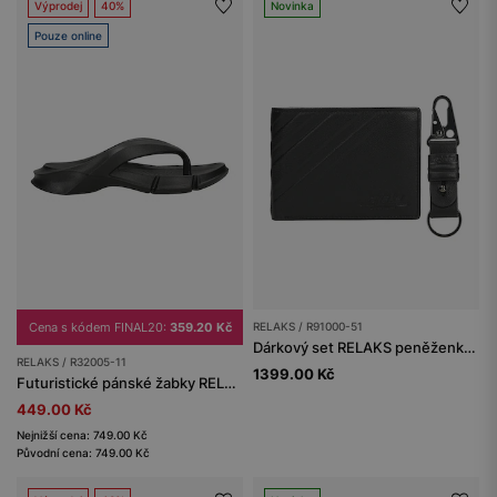
Výprodej
40%
Novinka
Pouze online
Cena s kódem FINAL20:
359.20 Kč
RELAKS / R91000-51
Dárkový set RELAKS peněženka a klíčenka
RELAKS / R32005-11
1399.00 Kč
Futuristické pánské žabky RELAKS s profilovanou podrážkou
449.00 Kč
Nejnižší cena: 749.00 Kč
Původní cena: 749.00 Kč