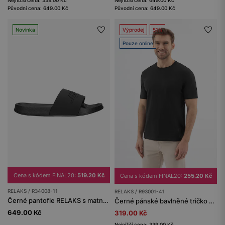
Nejnižší cena: 339.00 Kč
Nejnižší cena: 649.00 Kč
Původní cena: 649.00 Kč
Původní cena: 649.00 Kč
Novinka
Výprodej
51%
Pouze online
Cena s kódem FINAL20:
519.20 Kč
Cena s kódem FINAL20:
255.20 Kč
RELAKS / R34008-11
RELAKS / R93001-41
Černé pantofle RELAKS s matnou úpravou
Černé pánské bavlněné tričko RELAKS
649.00 Kč
319.00 Kč
Nejnižší cena: 339.00 Kč