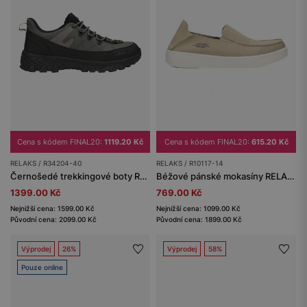
Cena s kódem FINAL20:
1119.20 Kč
Cena s kódem FINAL20:
615.20 Kč
RELAKS / R34204-40
RELAKS / R10117-14
Černošedé trekkingové boty RELAKS s membránou nano-TEX™
Béžové pánské mokasíny RELAKS z materiálu MicroPOLYtex
1399.00 Kč
769.00 Kč
Nejnižší cena: 1599.00 Kč
Nejnižší cena: 1099.00 Kč
Původní cena: 2099.00 Kč
Původní cena: 1899.00 Kč
Výprodej
26%
Výprodej
58%
Pouze online