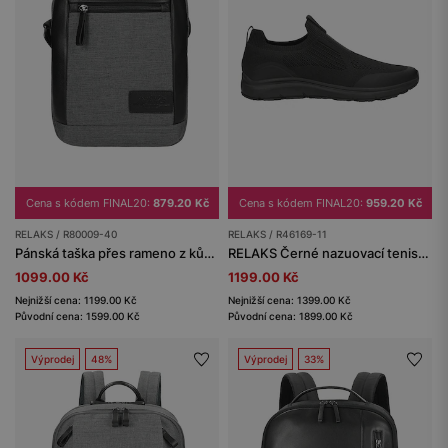
Cena s kódem FINAL20:
879.20 Kč
Cena s kódem FINAL20:
959.20 Kč
RELAKS / R80009-40
RELAKS / R46169-11
Pánská taška přes rameno z kůže a textilu RELAKS
RELAKS Černé nazuovací tenisky se síťovinou
1099.00 Kč
1199.00 Kč
Nejnižší cena: 1199.00 Kč
Nejnižší cena: 1399.00 Kč
Původní cena: 1599.00 Kč
Původní cena: 1899.00 Kč
Výprodej
48%
Výprodej
33%