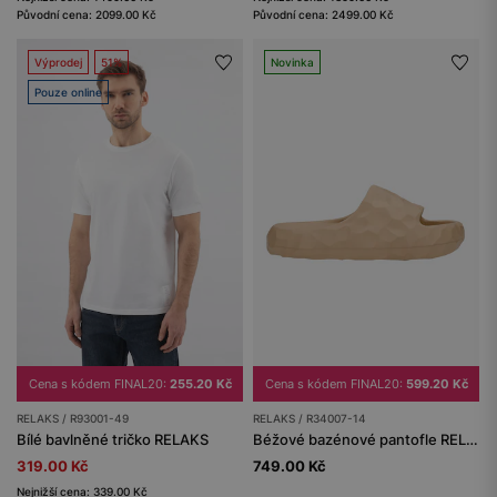
Původní cena: 2099.00 Kč
Původní cena: 2499.00 Kč
Výprodej
51%
Novinka
Pouze online
Cena s kódem FINAL20:
599.20 Kč
Cena s kódem FINAL20:
255.20 Kč
RELAKS / R34007-14
RELAKS / R93001-49
Béžové bazénové pantofle RELAKS
Bílé bavlněné tričko RELAKS
749.00 Kč
319.00 Kč
Nejnižší cena: 339.00 Kč