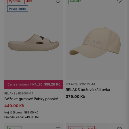
Výprodej
40%
Novinka
Pouze online
Cena s kódem FINAL20:
359.20 Kč
RELAKS / R96035-44
RELAKS béžová kšiltovka
RELAKS / R32007-14
379.00 Kč
Béžové gumové žabky pánské RELAKS s černým logem
449.00 Kč
Nejnižší cena: 589.00 Kč
Původní cena: 749.00 Kč