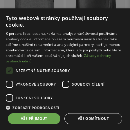
Tyto webové stránky používají soubory
cookie.
K personalizaci obsahu, reklam a analýze návštěvnosti používáme
soubory cookie. Informace o vašem používání našich stránek také
sdílíme s našimi reklamními a analytickými partnery, kteří je mohou
kombinovat s dalšími informacemi, které jste jim poskytli nebo které
shromáždili při vašem používání jejich služeb.
Zásady ochrany
Cena s kódem FINAL20:
1119.20 Kč
Cena s kódem FINAL20:
1759.20 Kč
osobních údajů
RELAKS / R90005-40
RELAKS / R90006-81
NEZBYTNĚ NUTNÉ SOUBORY
Textilní batoh RELAKS šedý melange
Černý prostorný pánský batoh RELAKS
1399.00 Kč
2199.00 Kč
VÝKONOVÉ SOUBORY
SOUBORY CÍLENÍ
Nejnižší cena: 1599.00 Kč
Nejnižší cena: 2299.00 Kč
Původní cena: 2699.00 Kč
Původní cena: 3299.00 Kč
FUNKČNÍ SOUBORY
ZOBRAZIT PODROBNOSTI
1
2
VŠE PŘIJMOUT
VŠE ODMÍTNOUT