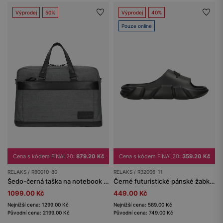
Výprodej
50%
Výprodej
40%
Pouze online
Cena s kódem FINAL20:
879.20 Kč
Cena s kódem FINAL20:
359.20 Kč
RELAKS / R80010-80
RELAKS / R32006-11
Šedo-černá taška na notebook s koženými prvky RELAKS
Černé futuristické pánské žabky RELAKS
1099.00 Kč
449.00 Kč
Nejnižší cena: 1299.00 Kč
Nejnižší cena: 589.00 Kč
Původní cena: 2199.00 Kč
Původní cena: 749.00 Kč