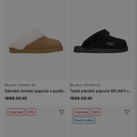
RELAKS / R34001-64
RELAKS / R34001-61
Dámské domácí papuče s podšívkou z měkké ovčí kůže
Teplé pánské papuče RELAKS v černé barvě
1899.00 Kč
1899.00 Kč
Výprodej
33%
Výprodej
60%
Pouze online