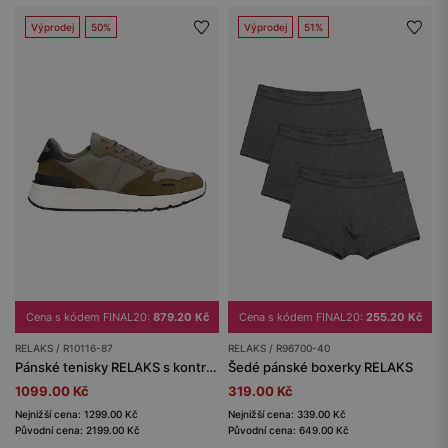
Výprodej
50%
Výprodej
51%
Cena s kódem FINAL20:
879.20 Kč
Cena s kódem FINAL20:
255.20 Kč
RELAKS / R10116-87
RELAKS / R96700-40
Pánské tenisky RELAKS s kontrastní podrážkou a vsadkami ze semišové useně
Šedé pánské boxerky RELAKS
1099.00 Kč
319.00 Kč
Nejnižší cena: 1299.00 Kč
Nejnižší cena: 339.00 Kč
Původní cena: 2199.00 Kč
Původní cena: 649.00 Kč