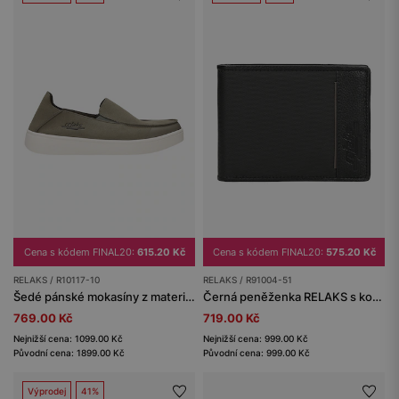
Cena s kódem FINAL20:
615.20 Kč
Cena s kódem FINAL20:
575.20 Kč
RELAKS / R10117-10
RELAKS / R91004-51
Šedé pánské mokasíny z materiálu MicroPOLYtex
Černá peněženka RELAKS s koženými vložkami
769.00 Kč
719.00 Kč
Nejnižší cena: 1099.00 Kč
Nejnižší cena: 999.00 Kč
Původní cena: 1899.00 Kč
Původní cena: 999.00 Kč
Výprodej
41%