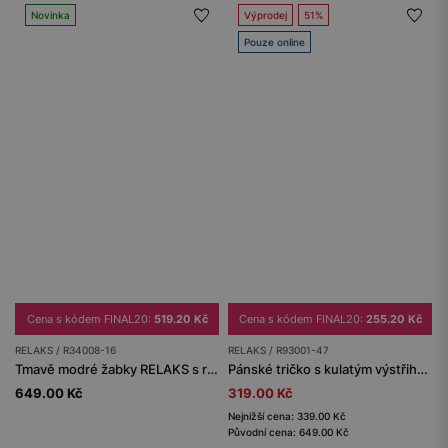
Novinka
Výprodej
51%
Pouze online
Cena s kódem FINAL20:
519.20 Kč
Cena s kódem FINAL20:
255.20 Kč
RELAKS / R34008-16
RELAKS / R93001-47
Tmavě modré žabky RELAKS s reliéfním logem
Pánské tričko s kulatým výstřihem khaki
649.00 Kč
319.00 Kč
Nejnižší cena: 339.00 Kč
Původní cena: 649.00 Kč