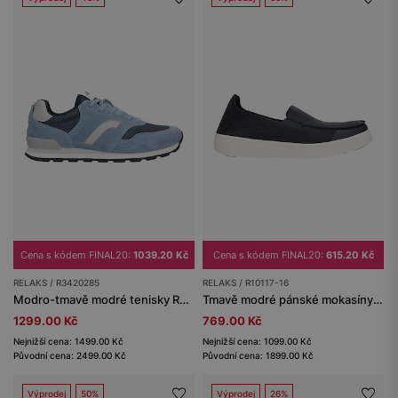
Cena s kódem FINAL20:
1039.20 Kč
Cena s kódem FINAL20:
615.20 Kč
RELAKS / R3420285
RELAKS / R10117-16
Modro-tmavě modré tenisky RELAKS s šedými vsadkami
Tmavě modré pánské mokasíny RELAKS z materiálu MicroPOLYtex
1299.00 Kč
769.00 Kč
Nejnižší cena: 1499.00 Kč
Nejnižší cena: 1099.00 Kč
Původní cena: 2499.00 Kč
Původní cena: 1899.00 Kč
Výprodej
50%
Výprodej
26%