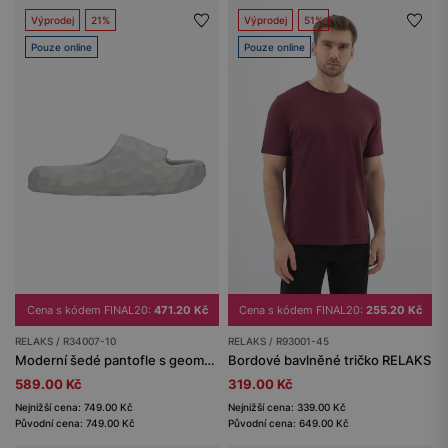
Výprodej
21%
Výprodej
51%
Pouze online
Pouze online
Cena s kódem FINAL20:
471.20 Kč
Cena s kódem FINAL20:
255.20 Kč
RELAKS / R34007-10
RELAKS / R93001-45
Moderní šedé pantofle s geometrickou strukturou RELAKS R34007-10
Bordové bavlněné tričko RELAKS
589.00 Kč
319.00 Kč
Nejnižší cena: 749.00 Kč
Nejnižší cena: 339.00 Kč
Původní cena: 749.00 Kč
Původní cena: 649.00 Kč