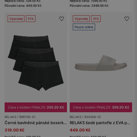
Nejnižší cena: 1599.00 Kč
Nejnižší cena: 339.00 Kč
Původní cena: 2499.00 Kč
Původní cena: 649.00 Kč
Výprodej
51%
Výprodej
31%
Pouze online
Cena s kódem FINAL20:
255.20 Kč
Cena s kódem FINAL20:
359.20 Kč
RELAKS / R96700-41
RELAKS / R34008-10
Černé bavlněné pánské boxerky RELAKS
RELAKS šedé pantofle z EVA pěny
319.00 Kč
449.00 Kč