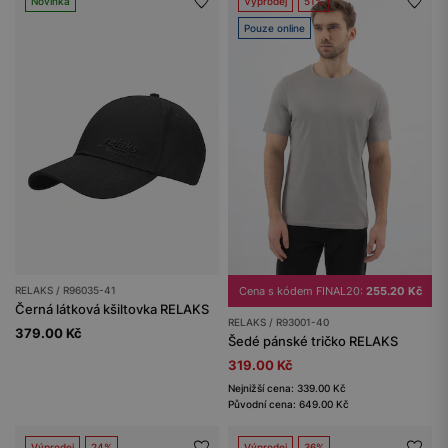
Novinka
Výprodej
51%
Pouze online
RELAKS / R96035-41
Cena s kódem FINAL20:
255.20 Kč
Černá látková kšiltovka RELAKS
RELAKS / R93001-40
379.00 Kč
Šedé pánské tričko RELAKS
319.00 Kč
Nejnižší cena: 339.00 Kč
Původní cena: 649.00 Kč
Výprodej
24%
Výprodej
36%