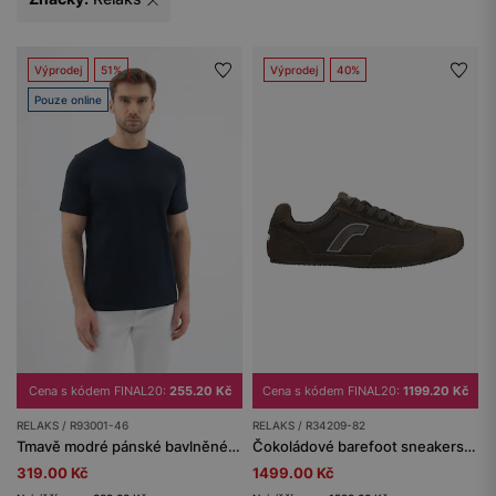
Výprodej
51%
Výprodej
40%
Pouze online
Cena s kódem FINAL20:
1199.20 Kč
Cena s kódem FINAL20:
255.20 Kč
RELAKS / R34209-82
RELAKS / R93001-46
Čokoládové barefoot sneakers na tenké podrážce RELAKS
Tmavě modré pánské bavlněné tričko RELAKS
1499.00 Kč
319.00 Kč