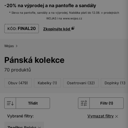
-20% na výprodej a na pantofle a sandály
* Sleva na pantofle, sandály a na výprodej. Nabídka platí do 12.08. v prodejnách
WOJAS i na www.wojas.cz
FINAL20
KÓD:
Zkopírujte kód
Wojas
Pánská kolekce
70 produktů
Obuv (479)
Kabelky (1)
Osetrovani (32)
Doplnky (132
Třídit
Filtr (1)
Vybrané filtry:
Vymazat filtry
Značky:
Relaks