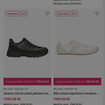
Původní cena: 649.00 Kč
Výprodej
33%
Výprodej
52%
Cena s kódem FINAL20:
1119.20 Kč
Cena s kódem FINAL20:
959.20 Kč
RELAKS / R34204-47
RELAKS / R34209-89
Zeleno-černé nízké pánské trekingové boty RELAKS s membránou nano-TEX™
Bílé unisex barefoot sneakers na ploché podrážce RELAKS
1399.00 Kč
1199.00 Kč
Nejnižší cena: 1499.00 Kč
Nejnižší cena: 1399.00 Kč