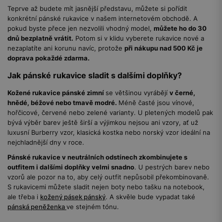
Teprve až budete mít jasnější představu, můžete si pořídit
konkrétní pánské rukavice v našem internetovém obchodě. A
pokud byste přece jen nezvolili vhodný model,
můžete ho do 30
dnů bezplatně vrátit.
Potom si v klidu vyberete rukavice nové a
nezaplatíte ani korunu navíc, protože
při nákupu nad 500 Kč je
doprava pokaždé zdarma.
Jak pánské rukavice sladit s dalšími doplňky?
Kožené rukavice pánské zimní
se většinou vyrábějí
v černé,
hnědé, béžové nebo tmavě modré.
Méně časté jsou vínové,
hořčicové, červené nebo zelené varianty. U pletených modelů pak
bývá výběr barev ještě širší a výjimkou nejsou ani vzory, ať už
luxusní Burberry vzor, klasická kostka nebo norský vzor ideální na
nejchladnější dny v roce.
Pánské rukavice v neutrálních odstínech zkombinujete s
outfitem i dalšími doplňky velmi snadno
. U pestrých barev nebo
vzorů ale pozor na to, aby celý outfit nepůsobil překombinovaně.
S rukavicemi můžete sladit nejen boty nebo tašku na notebook,
ale třeba i
kožený pásek pánský
. A skvěle bude vypadat také
pánská peněženka
ve stejném tónu.