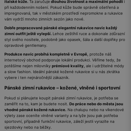
italské kůže.
Ta zaručuje
dlouhou životnost a maximální pohodlí
i
při každodenním nošení. Pokud kůže bude správně ošetřená a
impregnovaná, tak v městském prostředí nepromokne a rukavice
vám vydrží mnoho zimních sezón jako nové.
Dobře propracované pánské elegantní rukavice navíc každý
zimní outfit ještě vylepší.
Lehce zeštíhlí ruce a dokonale zdůrazní
styl svého nositele, podobně jako opasek, šála a další doplňky pro
opravdové gentlemany.
Produkce navíc probíhá kompletně v Evropě,
protože náš
internetový obchod podporuje lokální produkci. Věříme tedy, že
potěšíme nejen milovníky
prémiové kvality,
ale i udržitelné módy
a slow fashion. Ideální pánské kožené rukavice si u nás zkrátka
vybere i ten nejnáročnější zákazník.
Pánské zimní rukavice – kožené, vlněné i sportovní
Pokud si plánujete koupit pánské zimní rukavice, je potřeba se
zaměřit na to, kam je budete nosit.
Do práce nebo do města jsou
vhodné pánské kožené rukavice.
Na chalupu nebo na víkendové
výlety zase oceníte vlněné varianty a na lyže jsou pak potřeba
sportovní, případně funkční rukavice, záleží jestli vyrazíte na
sjezdovky nebo na běžky.