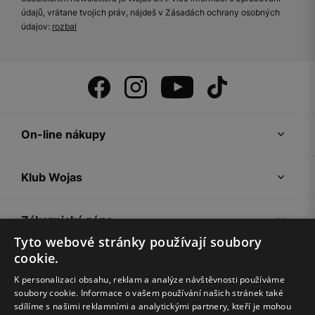
údajů, vrátane tvojich práv, nájdeš v Zásadách ochrany osobných
údajov:
rozbal
On-line nákupy
Klub Wojas
Zákaznická zóna
Tyto webové stránky používají soubory
cookie.
Společnost Wojas
K personalizaci obsahu, reklam a analýze návštěvnosti používáme
soubory cookie. Informace o vašem používání našich stránek také
Rady
sdílíme s našimi reklamními a analytickými partnery, kteří je mohou