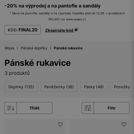
-20% na výprodej a na pantofle a sandály
* Sleva na pantofle, sandály a na výprodej. Nabídka platí do 12.08. v prodejnách
WOJAS i na www.wojas.cz
FINAL20
KÓD:
Zkopírujte kód
Wojas
Pánské doplňky
Pánské rukavice
Pánské rukavice
3 produktů
Doplnky (135)
Peněženky (38)
Pásky (46)
Ponožky (
Třídit
Filtr