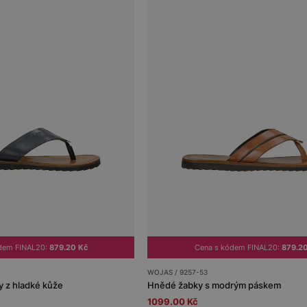
dem FINAL20:
879.20 Kč
Cena s kódem FINAL20:
879.2
WOJAS / 9257-53
 z hladké kůže
Hnědé žabky s modrým páskem
1099.00 Kč