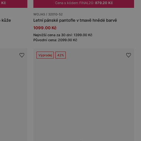
 Kč
Cena s kódem FINAL20:
879.20 Kč
WOJAS / 32010-52
é kůže
Letní pánské pantofle v tmavě hnědé barvě
1099.00 Kč
Nejnižší cena za 30 dní: 1399.00 Kč
Původní cena: 2099.00 Kč
Výprodej
42%