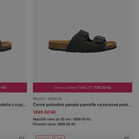
0 Kč
Cena s kódem FINAL20:
1119.20 Kč
WOJAS / 32020-91
Hnědé pánské pantofle na korkové podešvi z crazy horse kůže
Černé pohodlné pánské pantofle na korkové podrážce
1399.00 Kč
Nejnižší cena za 30 dní: 1899.00 Kč
Původní cena: 1899.00 Kč
Výprodej
48%