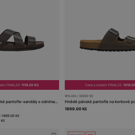
dem FINAL20:
1119.20 Kč
Cena s kódem FINAL20:
1519.2
WOJAS / 32020-92
Hnědé kožené pánské pantofle-sandály s odnímatelným páskem 2v1
1899.00 Kč
: 1499.00 Kč
 Kč
Výprodej
63%