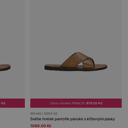
0 Kč
Cena s kódem FINAL20:
879.20 Kč
WOJAS / 32023-52
Světle hnědé pantofle pánské s kříženými pásky
1099.00 Kč