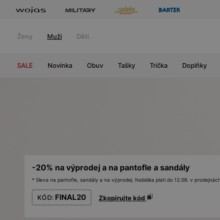
Ženy
Muži
Děti
SALE
Novinka
Obuv
Tašky
Trička
Doplňky
-20% na výprodej a na pantofle a sandály
* Sleva na pantofle, sandály a na výprodej. Nabídka platí do 12.08. v prodejn
FINAL20
KÓD:
Zkopírujte kód