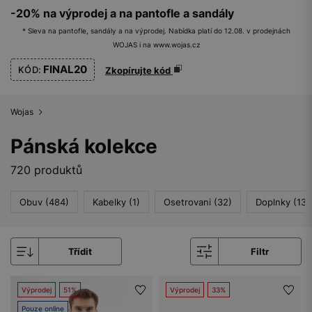
-20% na výprodej a na pantofle a sandály
* Sleva na pantofle, sandály a na výprodej. Nabídka platí do 12.08. v prodejnách
WOJAS i na www.wojas.cz
FINAL20
KÓD:
Zkopírujte kód
Wojas
Pánská kolekce
720 produktů
Obuv (484)
Kabelky (1)
Osetrovani (32)
Doplnky (134
Třídit
Filtr
Výprodej
51%
Výprodej
33%
Pouze online