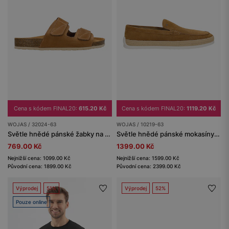
Cena s kódem FINAL20:
615.20 Kč
Cena s kódem FINAL20:
1119.20 Kč
WOJAS / 32024-63
WOJAS / 10219-63
Světle hnědé pánské žabky na korkové podešvi se suchými zipy
Světle hnědé pánské mokasíny s pletenou jutovou šňůrkou
769.00 Kč
1399.00 Kč
Nejnižší cena: 1099.00 Kč
Nejnižší cena: 1599.00 Kč
Původní cena: 1899.00 Kč
Původní cena: 2399.00 Kč
Výprodej
51%
Výprodej
52%
Pouze online