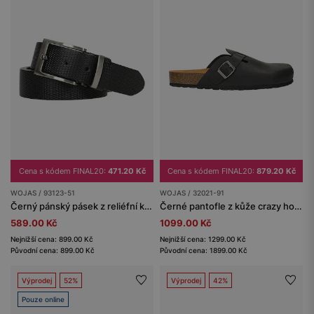
Cena s kódem FINAL20:
471.20 Kč
Cena s kódem FINAL20:
879.20 Kč
WOJAS / 93123-51
WOJAS / 32021-91
Černý pánský pásek z reliéfní kůže
Černé pantofle z kůže crazy horse na korkové podrážce
589.00 Kč
1099.00 Kč
Nejnižší cena: 899.00 Kč
Nejnižší cena: 1299.00 Kč
Původní cena: 899.00 Kč
Původní cena: 1899.00 Kč
Výprodej
52%
Výprodej
42%
Pouze online