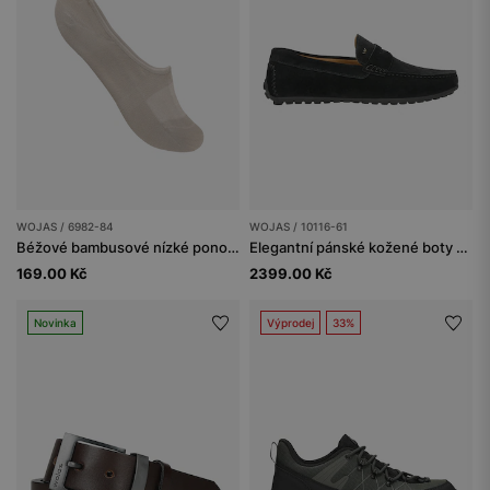
WOJAS / 6982-84
WOJAS / 10116-61
Béžové bambusové nízké ponožky se silikonem
Elegantní pánské kožené boty v černé barvě
169.00 Kč
2399.00 Kč
Novinka
Výprodej
33%