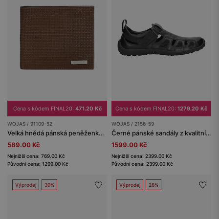
Cena s kódem FINAL20:
471.20 Kč
Cena s kódem FINAL20:
1279.20 Kč
WOJAS / 91109-52
WOJAS / 2156-59
Velká hnědá pánská peněženka z reliéfní kůže
Černé pánské sandály z kvalitní hladké kůže
589.00 Kč
1599.00 Kč
Nejnižší cena: 769.00 Kč
Nejnižší cena: 2399.00 Kč
Původní cena: 1299.00 Kč
Původní cena: 2399.00 Kč
Výprodej
39%
Výprodej
28%