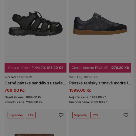
Cena s kódem FINAL20:
615.20 Kč
Cena s kódem FINAL20:
1279.20 Kč
WOJAS / 29016-91
WOJAS / 10250-76
Černé pánské sandály s uzavřenou špičkou
Pánské tenisky z tmavě modré lícové kůže a nubuku
769.00 Kč
1599.00 Kč
Nejnižší cena: 1099.00 Kč
Nejnižší cena: 1999.00 Kč
Původní cena: 2399.00 Kč
Původní cena: 2899.00 Kč
Výprodej
41%
Výprodej
52%