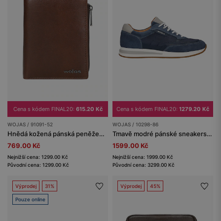
Cena s kódem FINAL20:
615.20 Kč
Cena s kódem FINAL20:
1279.20 Kč
WOJAS / 91091-52
WOJAS / 10298-86
Hnědá kožená pánská peněženka
Tmavě modré pánské sneakers se šedými vložkami
769.00 Kč
1599.00 Kč
Nejnižší cena: 1299.00 Kč
Nejnižší cena: 1999.00 Kč
Původní cena: 1299.00 Kč
Původní cena: 3299.00 Kč
Výprodej
31%
Výprodej
45%
Pouze online