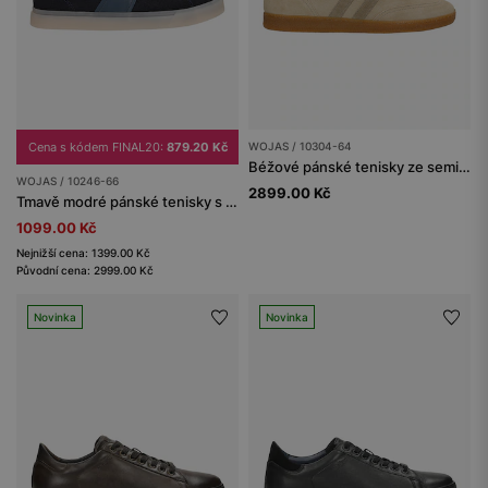
Cena s kódem FINAL20:
879.20 Kč
WOJAS / 10304-64
Béžové pánské tenisky ze semišové štípenky
WOJAS / 10246-66
2899.00 Kč
Tmavě modré pánské tenisky s koženkovou vložkou z lícové kůže
1099.00 Kč
Nejnižší cena: 1399.00 Kč
Původní cena: 2999.00 Kč
Novinka
Novinka