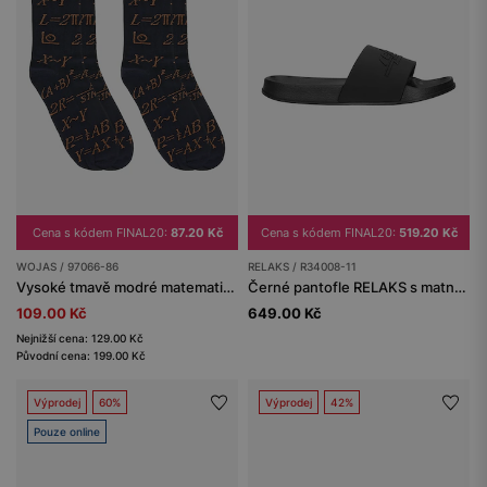
Cena s kódem FINAL20:
87.20 Kč
Cena s kódem FINAL20:
519.20 Kč
WOJAS / 97066-86
RELAKS / R34008-11
Vysoké tmavě modré matematické ponožky
Černé pantofle RELAKS s matnou úpravou
109.00 Kč
649.00 Kč
Nejnižší cena: 129.00 Kč
Původní cena: 199.00 Kč
Výprodej
60%
Výprodej
42%
Pouze online