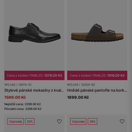
Cena s kódem FINAL20:
1279.20 Kč
Cena s kódem FINAL20:
1519.20 Kč
WOJAS / 10074-51
WOJAS / 32020-92
Stylové pánské mokasíny z kvalitní lícové kůže
Hnědé pánské pantofle na korkové podešvi z crazy horse kůže
1599.00 Kč
1899.00 Kč
Nejnižší cena: 2299.00 Kč
Původní cena: 2299.00 Kč
Výprodej
33%
Výprodej
26%