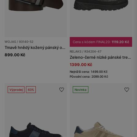
WOJAS / 93140-52
Cena s kódem FINAL20:
1119.20 Kč
Tmavě hnědý kožený pánský opasek
RELAKS / R34204-47
899.00 Kč
Zeleno-černé nízké pánské trekingové boty RELAKS s membránou nano-TEX™
1399.00 Kč
Nejnižší cena: 1499.00 Kč
Původní cena: 2099.00 Kč
Výprodej
63%
Novinka