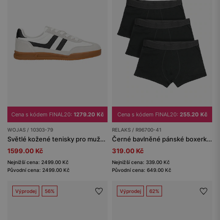
Cena s kódem FINAL20:
1279.20 Kč
Cena s kódem FINAL20:
255.20 Kč
WOJAS / 10303-79
RELAKS / R96700-41
Světlé kožené tenisky pro muže s kontrastními vsadkami
Černé bavlněné pánské boxerky RELAKS
1599.00 Kč
319.00 Kč
Nejnižší cena: 2499.00 Kč
Nejnižší cena: 339.00 Kč
Původní cena: 2499.00 Kč
Původní cena: 649.00 Kč
Výprodej
56%
Výprodej
62%