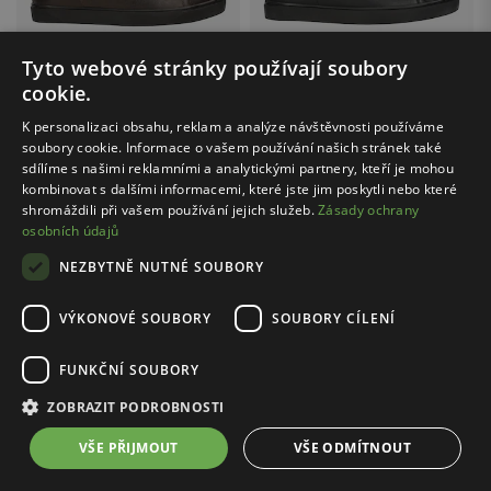
Tyto webové stránky používají soubory
cookie.
K personalizaci obsahu, reklam a analýze návštěvnosti používáme
WOJAS / 10170-52
WOJAS / 10170-71
soubory cookie. Informace o vašem používání našich stránek také
Tmavě hnědé pánské šněrovací polobotky typu tenisky
Černé pánské kožené tenisky s vložkami z velurové usně
sdílíme s našimi reklamními a analytickými partnery, kteří je mohou
kombinovat s dalšími informacemi, které jste jim poskytli nebo které
2899.00 Kč
2899.00 Kč
shromáždili při vašem používání jejich služeb.
Zásady ochrany
osobních údajů
NEZBYTNĚ NUTNÉ SOUBORY
...
1
13
VÝKONOVÉ SOUBORY
SOUBORY CÍLENÍ
FUNKČNÍ SOUBORY
ZOBRAZIT PODROBNOSTI
Bezpečné nakupování
s certifikátem SSL
VŠE PŘIJMOUT
VŠE ODMÍTNOUT