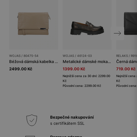
WOJAS / 80475-54
WOJAS / 46124-03
RELAKS / R91
Béžová dámská kabelka z lícové kůže
Metalické dámské mokasíny penny loafers
2499.00 Kč
1399.00 Kč
719.00 Kč
Nejnižší cena za 30 dní: 2299.00
Nejnižší cena 
Kč
Kč
Původní cena: 2299.00 Kč
Původní cena:
Bezpečné nakupování
s certifikátem SSL
Doprava zdarma