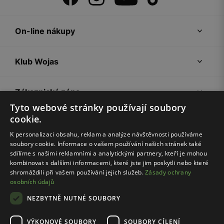
On-line nákupy
Klub Wojas
Zákaznická zóna
Tyto webové stránky používají soubory
cookie.
Společnost Wojas
K personalizaci obsahu, reklam a analýze návštěvnosti používáme
soubory cookie. Informace o vašem používání našich stránek také
Rady
sdílíme s našimi reklamními a analytickými partnery, kteří je mohou
kombinovat s dalšími informacemi, které jste jim poskytli nebo které
shromáždili při vašem používání jejich služeb.
Zásady ochrany
osobních údajů
NEZBYTNĚ NUTNÉ SOUBORY
VÝKONOVÉ SOUBORY
SOUBORY CÍLENÍ