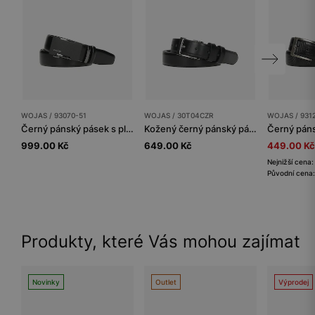
WOJAS / 93070-51
WOJAS / 30T04CZR
WOJAS / 931
Černý pánský pásek s plnou přezkou
Kožený černý pánský pásek
999.00 Kč
649.00 Kč
449.00 Kč
Nejnižší cena
Původní cena:
Produkty, které Vás mohou zajímat
Novinky
Outlet
Výprodej