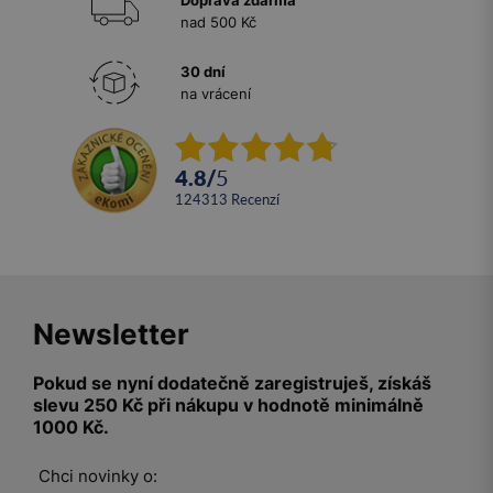
nad 500 Kč
30 dní
na vrácení
4.8
/
5
124313
recenzí
Newsletter
Pokud se nyní dodatečně zaregistruješ, získáš
slevu 250 Kč při nákupu v hodnotě minimálně
1000 Kč.
Chci novinky o: