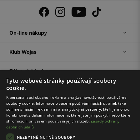
On-line nákupy
Klub Wojas
Zákaznická zóna
Tyto webové stránky používají soubory
cookie.
Společnost Wojas
K personalizaci obsahu, reklam a analýze návštěvnosti používáme
soubory cookie. Informace o vašem používání našich stránek také
Rady
sdílíme s našimi reklamními a analytickými partnery, kteří je mohou
kombinovat s dalšími informacemi, které jste jim poskytli nebo které
shromáždili při vašem používání jejich služeb.
Zásady ochrany
osobních údajů
NEZBYTNĚ NUTNÉ SOUBORY