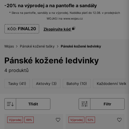
-20% na výprodej a na pantofle a sandály
* Sleva na pantofle, sandály a na výprodej. Nabídka platí do 12.08. v prodejnách
WOJAS i na www.wojas.cz
FINAL20
KÓD:
Zkopírujte kód
Wojas
Pánské kožené tašky
Pánské kožené ledvinky
Pánské kožené ledvinky
4 produktů
Tasky (41)
Aktovky (3)
Batohy (10)
Každodenní Velké
Třídit
Filtr
Výprodej
69%
Výprodej
52%