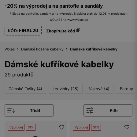
-20% na výprodej a na pantofle a sandály
* Sleva na pantofle, sandály a na výprodej. Nabídka platí do 12.08. v prodejnách
WOJAS i na www.wojas.cz
FINAL20
KÓD:
Zkopírujte kód
Wojas
Dámské kožené kabelky
Dámské kufříkové kabelky
Dámské kufříkové kabelky
29 produktů
Dámské Tašky (4)
Ledvinky (25)
Vakové (4)
Batohy (
Třídit
Filtr
Výprodej
31%
Výprodej
37%