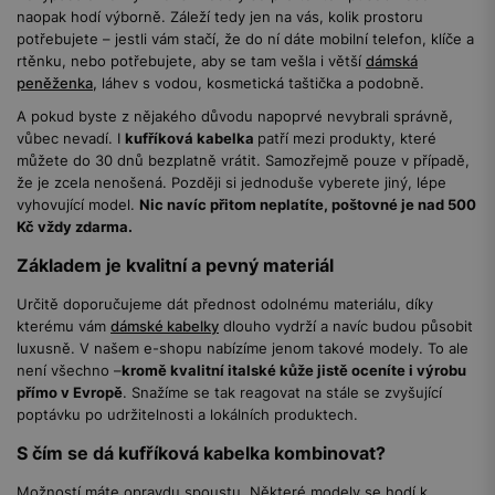
naopak hodí výborně. Záleží tedy jen na vás, kolik prostoru
potřebujete – jestli vám stačí, že do ní dáte mobilní telefon, klíče a
rtěnku, nebo potřebujete, aby se tam vešla i větší
dámská
peněženka,
láhev s vodou, kosmetická taštička a podobně.
A pokud byste z nějakého důvodu napoprvé nevybrali správně,
vůbec nevadí. I
kufříková kabelka
patří mezi produkty, které
můžete do 30 dnů bezplatně vrátit. Samozřejmě pouze v případě,
že je zcela nenošená. Později si jednoduše vyberete jiný, lépe
vyhovující model.
Nic navíc přitom neplatíte, poštovné je nad 500
Kč vždy zdarma.
Základem je kvalitní a pevný materiál
Určitě doporučujeme dát přednost odolnému materiálu, díky
kterému vám
dámské kabelky
dlouho vydrží a navíc budou působit
luxusně. V našem e-shopu nabízíme jenom takové modely. To ale
není všechno –
kromě kvalitní italské kůže jistě oceníte i výrobu
přímo v Evropě
. Snažíme se tak reagovat na stále se zvyšující
poptávku po udržitelnosti a lokálních produktech.
S čím se dá kufříková kabelka kombinovat?
Možností máte opravdu spoustu. Některé modely se hodí k