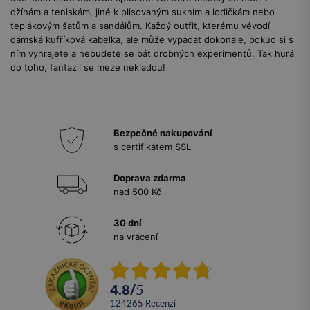
džínám a teniskám, jiné k plisovaným sukním a lodičkám nebo
teplákovým šatům a sandálům. Každý outfit, kterému vévodí
dámská kufříková kabelka, ale může vypadat dokonale, pokud si s
ním vyhrajete a nebudete se bát drobných experimentů. Tak hurá
do toho, fantazii se meze nekladou!
Bezpečné nakupování
s certifikátem SSL
Doprava zdarma
nad 500 Kč
30 dní
na vrácení
4.8
/
5
124265
recenzí