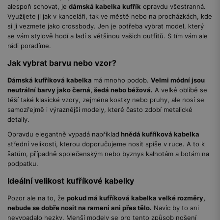
alespoň schovat, je
dámská kabelka kufřík
opravdu všestranná.
Využijete ji jak v kanceláři, tak ve městě nebo na procházkách, kde
si ji vezmete jako crossbody. Jen je potřeba vybrat model, který
se vám stylově hodí a ladí s většinou vašich outfitů. S tím vám ale
rádi poradíme.
Jak vybrat barvu nebo vzor?
Dámská kufříková kabelka
má mnoho podob.
Velmi módní jsou
neutrální barvy jako černá, šedá nebo béžová.
A velké oblibě se
těší také klasické vzory, zejména kostky nebo pruhy, ale nosí se
samozřejmě i výraznější modely, které často zdobí metalické
detaily.
Opravdu elegantně vypadá například
hnědá kufříková kabelka
střední velikosti, kterou doporučujeme nosit spíše v ruce. A to k
šatům, případně společenským nebo byznys kalhotám a botám na
podpatku.
Ideální velikost kufříkové kabelky
Pozor ale na to, že
pokud má kufříková kabelka velké rozměry,
nebude se dobře nosit na rameni ani přes tělo.
Navíc by to ani
nevypadalo hezky. Menší modely se pro tento způsob nošení