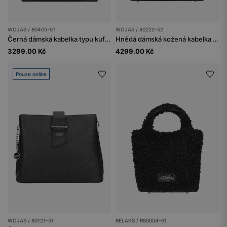
WOJAS / 80405-51
WOJAS / 80222-52
Černá dámská kabelka typu kufřík
Hnědá dámská kožená kabelka typu kufřík
3299.00 Kč
4299.00 Kč
Pouze online
WOJAS / 80121-51
RELAKS / R80004-61