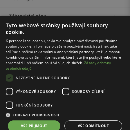
Zákaznická zóna
Tyto webové stránky používají soubory
cookie.
Společnost Wojas
K personalizaci obsahu, reklam a analýze návštěvnosti používáme
soubory cookie. Informace o vašem používání našich stránek také
Rady
sdílíme s našimi reklamními a analytickými partnery, kteří je mohou
kombinovat s dalšími informacemi, které jste jim poskytli nebo které
shromáždili při vašem používání jejich služeb.
Zásady ochrany
osobních údajů
NEZBYTNĚ NUTNÉ SOUBORY
VÝKONOVÉ SOUBORY
SOUBORY CÍLENÍ
Pravidla e-shopu
Zásady ochrany osobních údajů
FUNKČNÍ SOUBORY
Nastavení cookies
ZOBRAZIT PODROBNOSTI
© Wojas 2026
VŠE PŘIJMOUT
VŠE ODMÍTNOUT