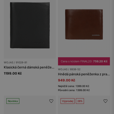
Cena s kódem FINAL20:
759.20 Kč
WOJAS / 91028-81
Klasická černá dámská peněženka z hladké kůže
WOJAS / 8938-52
1199.00 Kč
Hnědá pánská peněženka z pravé kůže
949.00 Kč
Nejnižší cena: 1399.00 Kč
Původní cena: 1399.00 Kč
Novinka
Výprodej
28%