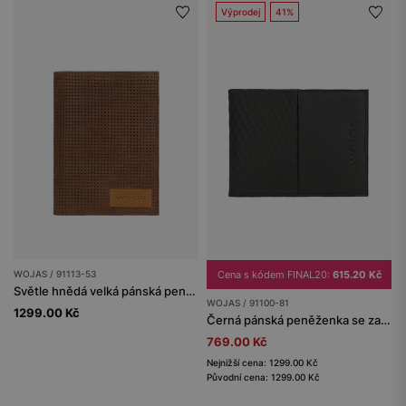
Výprodej
41%
WOJAS / 91113-53
Cena s kódem FINAL20:
615.20 Kč
Světle hnědá velká pánská peněženka z texturované kůže
WOJAS / 91100-81
1299.00 Kč
Černá pánská peněženka se zajímavou texturou a RFID ochranou proti krádeži
769.00 Kč
Nejnižší cena: 1299.00 Kč
Původní cena: 1299.00 Kč