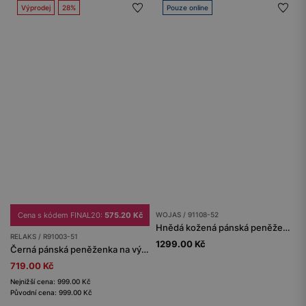
Výprodej
28%
Pouze online
Cena s kódem FINAL20:
575.20 Kč
WOJAS / 91108-52
Hnědá kožená pánská peněženka s ochranou RFID
RELAKS / R91003-51
1299.00 Kč
Černá pánská peněženka na výšku RELAKS
719.00 Kč
Nejnižší cena: 999.00 Kč
Původní cena: 999.00 Kč