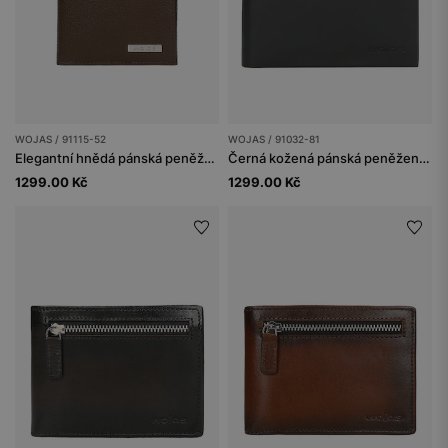
WOJAS / 91115-52
WOJAS / 91032-81
Elegantní hnědá pánská peněženka z lícové kůže
Černá kožená pánská peněženka na šířku
1299.00 Kč
1299.00 Kč