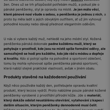
žen. Dnes už se trh přizpůsobil potřebám mužů, a pokud jde o
pánské peněženky, styl je opravdu na místě.
Je jen málo věcí,
které pánové nosí všude s sebou, a peněženka je jednou z nich
, a
proto by měla ladit s jejich obvyklým outfitem, ať už jim vyhovují
pohodlné kousky nebo dávají přednost elegantním oděvům.
U nás si vybere každý muž, nehledě na jeho módní styl. Kožená
peněženka pánská dokonale
padne každému muži, který se
pohybuje v prostředí, kde jsou na místě spíše formální oděvy, ale
samozřejmě se hodí pro každého, kdo jde rád s módou a dopřeje
si kvalitu
. Kdo si potrpí spíše na pohodlné a sportovní oblečení,
tomu by mohla vyhovovat spíše peněženka pánská sportovní,
která nabízí stejné praktické vlastnosti, avšak v jiném obalu.
Produkty stavěné na každodenní používání
Když něco používáte každý den, potřebujete opravdu kvalitní
produkt, který leccos vydrží. Proto nabízíme pouze pánské kožené
peněženky vyrobené z prvotřídní přírodní kůže. Jde o
materiál,
který dokáže odolat neustálému otevírání, vytahování z kapes i
dalším situacím, kterým peněženky dennodenně musí čelit
.