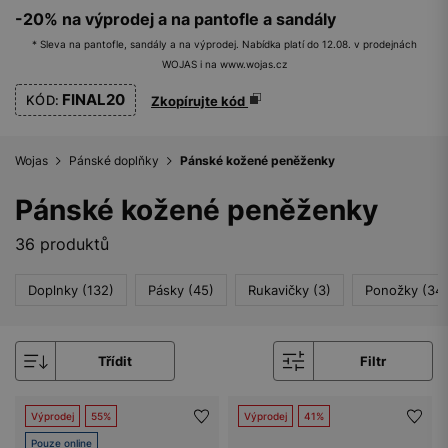
-20% na výprodej a na pantofle a sandály
* Sleva na pantofle, sandály a na výprodej. Nabídka platí do 12.08. v prodejnách
WOJAS i na www.wojas.cz
FINAL20
KÓD:
Zkopírujte kód
Wojas
Pánské doplňky
Pánské kožené peněženky
Pánské kožené peněženky
36 produktů
Doplnky (132)
Pásky (45)
Rukavičky (3)
Ponožky (34)
Třídit
Filtr
Výprodej
55%
Výprodej
41%
Pouze online