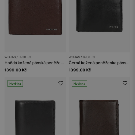
WOJAS / 8938-53
WOJAS / 8938-51
Hnědá kožená pánská peněženka s ochranou proti krádeži RFID
Černá kožená peněženka pánská s kovovým logem
1399.00 Kč
1399.00 Kč
Novinka
Novinka