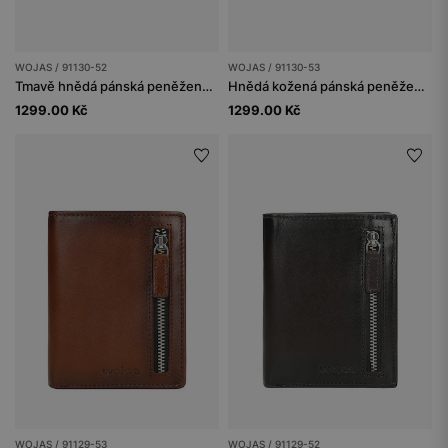
WOJAS / 91130-52
WOJAS / 91130-53
Tmavě hnědá pánská peněženka z pravé kůže
Hnědá kožená pánská peněženka s připálenými okraji
1299.00 Kč
1299.00 Kč
WOJAS / 91129-53
WOJAS / 91129-52