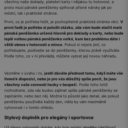
všechny naše doklady, platební karty i nějakou tu hotovost, a
proto musí pánské peněženky splňovat přísné nároky jak po
módní, tak i praktické stránce.
První, co je potřeba řešit, je pochopitelně praktická stránka věci.
V
první řadě je potřeba si položit otázku, zda vám bude stačit malá
pánská peněženka určená hlavně pro doklady a karty, nebo bude
lepší volbou pánská peněženka velká, kam bez problému dáte i
větší obnos v hotovosti a mince
. Pokud si nejste jistí, co
potřebujete, podívejte se do peněženky, kterou právě využíváte.
Podle toho, co v ní převládá, můžete vybrat její novou náhradu.
Vezměte v úvahu i to,
jestli dáváte přednost tomu, když máte vše
ihned k dispozici, nebo je pro vás důležitý spíše pocit, že jsou
všechny vaše cennosti hezky v bezpeč
í. Podle toho totiž
rozhodnete, zda vás budou zajímat spíše pánské peněženky se
zapínáním, nebo bez něj. Možná to působí jako detail, ale pokud
peněženku používáte každý den, měla by vám maximálně
vyhovovat i v tomto ohledu.
Stylový doplněk pro elegány i sportovce
Už dávno odzvonilo dobám, kdy byly módní
doplňky
záležitostí