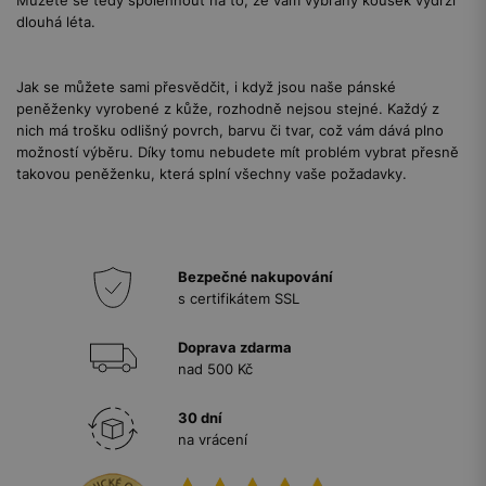
Můžete se tedy spolehnout na to, že vám vybraný kousek vydrží
dlouhá léta.
Jak se můžete sami přesvědčit, i když jsou naše pánské
peněženky vyrobené z kůže, rozhodně nejsou stejné. Každý z
nich má trošku odlišný povrch, barvu či tvar, což vám dává plno
možností výběru. Díky tomu nebudete mít problém vybrat přesně
takovou peněženku, která splní všechny vaše požadavky.
Bezpečné nakupování
s certifikátem SSL
Doprava zdarma
nad 500 Kč
30 dní
na vrácení