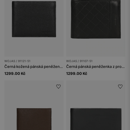
WOJAS / 91121-51
WOJAS / 91107-51
Černá kožená pánská peněženka s RFID ochranou
Černá pánská peněženka z prošívané lícní kůže s RFID ochranou
1299.00 Kč
1299.00 Kč