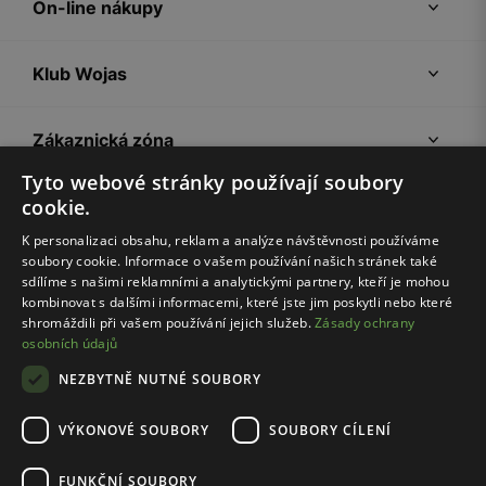
On-line nákupy
Klub Wojas
Zákaznická zóna
Tyto webové stránky používají soubory
cookie.
Společnost Wojas
K personalizaci obsahu, reklam a analýze návštěvnosti používáme
soubory cookie. Informace o vašem používání našich stránek také
Rady
sdílíme s našimi reklamními a analytickými partnery, kteří je mohou
kombinovat s dalšími informacemi, které jste jim poskytli nebo které
shromáždili při vašem používání jejich služeb.
Zásady ochrany
osobních údajů
NEZBYTNĚ NUTNÉ SOUBORY
VÝKONOVÉ SOUBORY
SOUBORY CÍLENÍ
Pravidla e-shopu
Zásady ochrany osobních údajů
FUNKČNÍ SOUBORY