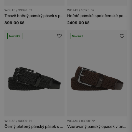
WOJAS / 93096-52
WOJAS / 10175-52
Tmavě hnědý pánský pásek s poutkem a logem
Hnědé pánské společenské polobotky z hladké kůže
899.00 Kč
2499.00 Kč
Novinka
Novinka
WOJAS / 93009-71
WOJAS / 93009-72
Černý pletený pánský pásek s koženými prvky
Vzorovaný pánský opasek v tmavě hnědém provedení