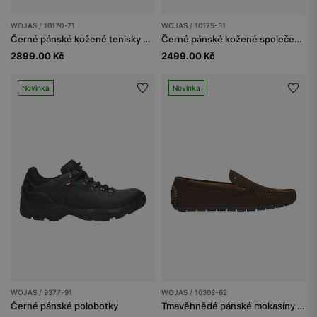
WOJAS / 10170-71
WOJAS / 10175-51
Černé pánské kožené tenisky s vložkami z velurové usně
Černé pánské kožené společenské polobotky
2899.00 Kč
2499.00 Kč
Novinka
Novinka
WOJAS / 9377-91
WOJAS / 10308-62
Černé pánské polobotky
Tmavěhnědé pánské mokasíny ze štípenky