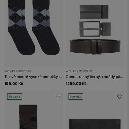
WOJAS / 97073-66
WOJAS / 95905-52
Tmavě modré vysoké ponožky s modrými kosočtverci
Oboustranný černý a hnědý pánský pásek s vyměnitelnými přezkami
199.00 Kč
1299.00 Kč
Novinka
Novinka