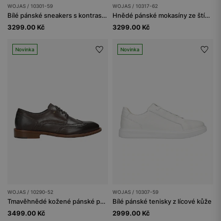
WOJAS / 10301-59
WOJAS / 10317-62
Bílé pánské sneakers s kontrastním prvkem na podrážce
Hnědé pánské mokasíny ze štípenky
3299.00 Kč
3299.00 Kč
Novinka
Novinka
WOJAS / 10290-52
WOJAS / 10307-59
Tmavěhnědé kožené pánské polobotky s brogováním
Bílé pánské tenisky z lícové kůže
3499.00 Kč
2999.00 Kč