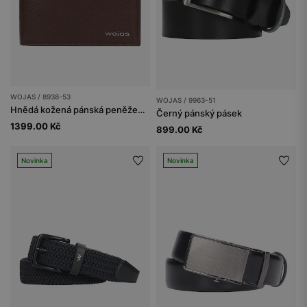
WOJAS / 8938-53
WOJAS / 9963-51
Hnědá kožená pánská peněženka s ochranou proti krádeži RFID
Černý pánský pásek
1399.00 Kč
899.00 Kč
Novinka
Novinka