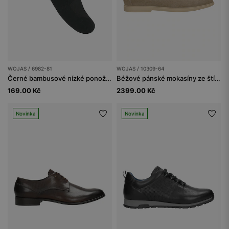
WOJAS / 6982-81
WOJAS / 10309-64
Černé bambusové nízké ponožky se silikonem na patě, ideální do mokasín
Béžové pánské mokasíny ze štípenky
169.00 Kč
2399.00 Kč
Novinka
Novinka