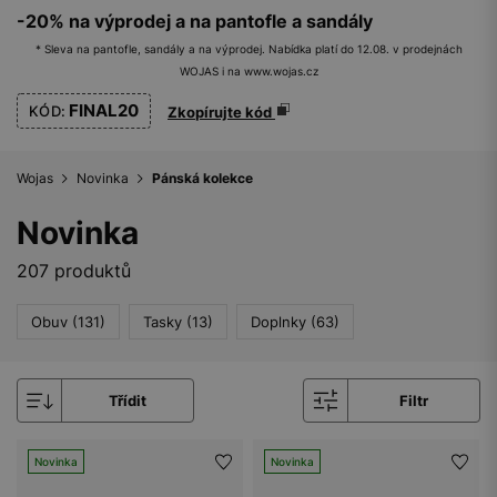
-20% na výprodej a na pantofle a sandály
* Sleva na pantofle, sandály a na výprodej. Nabídka platí do 12.08. v prodejnách
WOJAS i na www.wojas.cz
FINAL20
KÓD:
Zkopírujte kód
Wojas
Novinka
Pánská kolekce
Novinka
207 produktů
Obuv (131)
Tasky (13)
Doplnky (63)
Třídit
Filtr
Novinka
Novinka