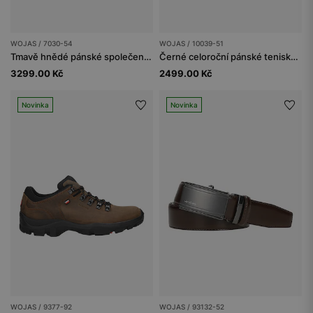
WOJAS / 7030-54
WOJAS / 10039-51
Tmavě hnědé pánské společenské polobotky z lícové kůže
Černé celoroční pánské tenisky z hladké kůže
3299.00 Kč
2499.00 Kč
Novinka
Novinka
WOJAS / 9377-92
WOJAS / 93132-52