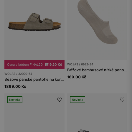
Cena s kódem FINAL20:
1519.20 Kč
WOJAS / 6982-84
Béžové bambusové nízké ponožky se silikonem
WOJAS / 32020-64
169.00 Kč
Béžové pánské pantofle na korkové podrážce
1899.00 Kč
Novinka
Novinka