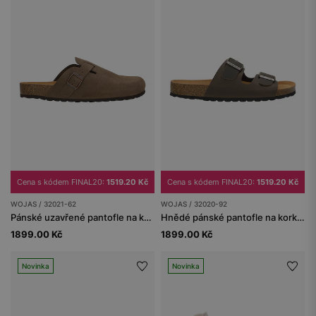
Cena s kódem FINAL20:
1519.20 Kč
Cena s kódem FINAL20:
1519.20 Kč
WOJAS / 32021-62
WOJAS / 32020-92
Pánské uzavřené pantofle na korkové podrážce
Hnědé pánské pantofle na korkové podešvi z crazy horse kůže
1899.00 Kč
1899.00 Kč
Novinka
Novinka