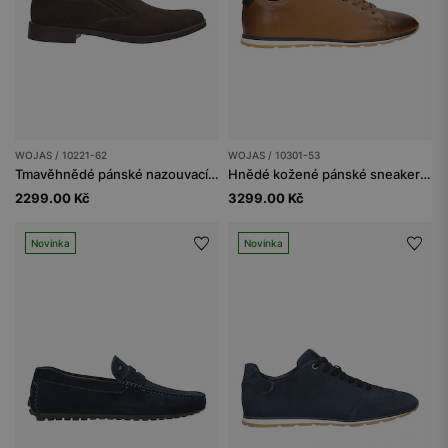
WOJAS / 10221-62
WOJAS / 10301-53
Tmavěhnědé pánské nazouvací polobotky
Hnědé kožené pánské sneakers s tmavěmodrou vsadkou
2299.00 Kč
3299.00 Kč
Novinka
Novinka