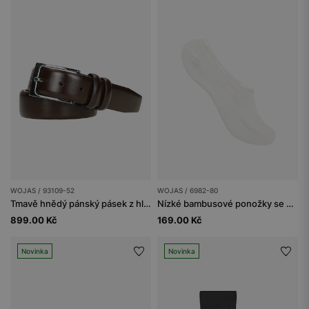
WOJAS / 93109-52
WOJAS / 6982-80
Tmavě hnědý pánský pásek z hladké lícové kůže
Nízké bambusové ponožky se silikonem
899.00 Kč
169.00 Kč
Novinka
Novinka