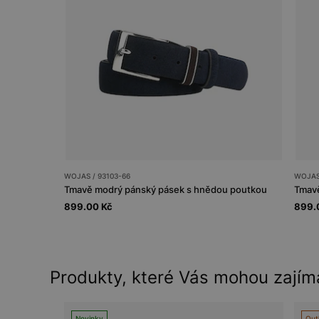
WOJAS / 93103-66
WOJAS 
Tmavě modrý pánský pásek s hnědou poutkou
899.00 Kč
899.
Produkty, které Vás mohou zajím
Novinky
Out