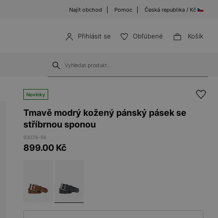
Najít obchod
Pomoc
Česká republika / Kč
Přihlásit se
Obľúbené
Košík
Novinky
Tmavě modrý kožený pánský pásek se
stříbrnou sponou
93078-56
899.00
Kč