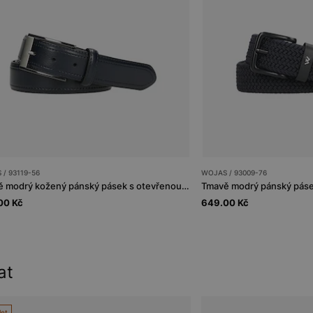
/ 93119-56
WOJAS / 93009-76
Tmavě modrý kožený pánský pásek s otevřenou sponou
Tmavě modrý pánský pás
00 Kč
649.00 Kč
at
let