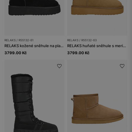
RELAKS / R55132-61
RELAKS / R55132-63
RELAKS kožené sněhule na platformě s vlněnou podšívkou
RELAKS huňaté sněhule s merino vlnou
3799.00 Kč
3799.00 Kč