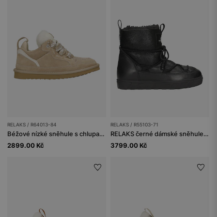
RELAKS / R64013-84
RELAKS / R55103-71
Béžové nízké sněhule s chlupatým jazyčkem a tlustými tkaničkami
RELAKS černé dámské sněhule s podšívkou z ovčí kůže
2899.00 Kč
3799.00 Kč