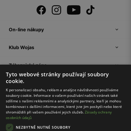
On-line nákupy
Klub Wojas
Zákaznická zóna
Tyto webové stránky používají soubory
cookie.
Společnost Wojas
K personalizaci obsahu, reklam a analýze návštěvnosti používáme
soubory cookie. Informace o vašem používání našich stránek také
Rady
sdílíme s našimi reklamními a analytickými partnery, kteří je mohou
kombinovat s dalšími informacemi, které jste jim poskytli nebo které
shromáždili při vašem používání jejich služeb.
Zásady ochrany
osobních údajů
NEZBYTNĚ NUTNÉ SOUBORY