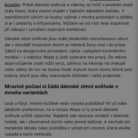
kozačky
. Právě dámské sněhule a válenky se totiž v poslední době
staly hitem, který nesmí chybět v žádném dámském šatníku. V
zasněžených ulicích se budou vyjímat v mnoha podobách a oblíbily
si je i celebrity a influencerky. Můžete se od nich tedy inspirovat
při nákupu i vytváření stylových kombinací.
Dámské zimní sněhule jsou stále především volnočasovou obuví,
ale v obzvlášť mrazivých dnech je některé ženy nosí i do práce.
Záleží na designovém provedení, výšce i zateplení konkrétního
modelu – v nabídce Wojas si jistě vyberete ten pravý. Do města
doporučujeme zvolit nižší verzi, zatímco na víkendy na chalupě
nebo výlety do hor se budou hodit stylové moon boots těsně pod
kolena, které jsou díky stahovacím šňůrkám i velmi praktické.
Mrazivé počasí si žádá dámské zimní sněhule v
mnoha variantách
Lesk a třpyt, hřejivý kožíšek nebo vysoká podrážka? Ať už máte
jakékoliv preference, na e-shopu Wojas si ty pravé dámské
sněhule určitě vyberete. Najdete zde spoustu modelů v klasické
hnědé, ale i všestranné černé nebo jemné béžové. A nechybí ani
metalické detaily nebo podrážka z výrazným vzorem, která skvěle
vypadá a navíc neklouže.