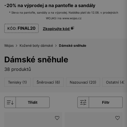
-20% na výprodej a na pantofle a sandály
* Sleva na pantofle, sandály a na výprodej. Nabídka platí do 12.08. v prodejnách
WOJAS i na www.wojas.cz
FINAL20
KÓD:
Zkopírujte kód
Wojas
Kožené boty dámské
Dámské sněhule
Dámské sněhule
38 produktů
Tenisky (1)
Šněrovací (6)
Nazouvací (20)
Ostatní (4)
Třídit
Filtr