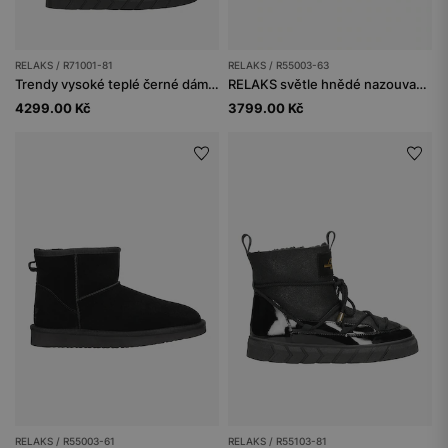
RELAKS / R71001-81
RELAKS / R55003-63
Trendy vysoké teplé černé dámské sněhule ze štípané kůže
RELAKS světle hnědé nazouvací dámské sněhule
4299.00 Kč
3799.00 Kč
RELAKS / R55003-61
RELAKS / R55103-81