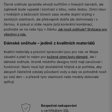
Černé sněhule zpravidla vévodí outfitům v tmavých barvách, ale
zajímavě bude vypadat i kontrast s bílou, nebo šedou. Zimní obuv
v hnědých a béžových tónech zase skvěle doplní styling v
zemitých odstínech, ale překvapivě dobře jde dohromady i s
černou. A pokud si stále nejste jistá konkrétní kombinací,
podívejte se na naše tipy v článku
Jak nosit sněhule? Stylizace pro
všechny z nás.
Dámské sněhule – jedině z kvalitních materiálů
Kvalitní materiály a precizní zpracování jsou pro nás ve Wojas
zásadní a platí to nejen pro
kožené zimní boty dámské
, ale i
dámské sněhule. Kromě módního designu totiž mají zaručovat i
funkčnost. Navíc musí být dostatečně hřejivé a je potřeba, aby
alespoň částečně odolaly působení vody a daly se pohodlně nosit
po celý den – a přesně tyto vlastnosti naše modely dokonale
splňují.
Bezpečné nakupování
s certifikátem SSL