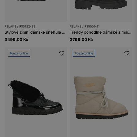
RELAKS / R55122-89
RELAKS / R35001-11
Stylové zimní dámské sněhule s oteplujícím vláknem
Trendy pohodlné dámské zimní sněhule s vysokou podrážkou
3499.00 Kč
3799.00 Kč
Pouze online
Pouze online