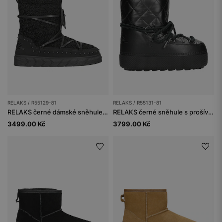
RELAKS / R55129-81
RELAKS / R55131-81
RELAKS černé dámské sněhule s beránkovou kožešinou
RELAKS černé sněhule s prošívaným materiálem
3499.00 Kč
3799.00 Kč