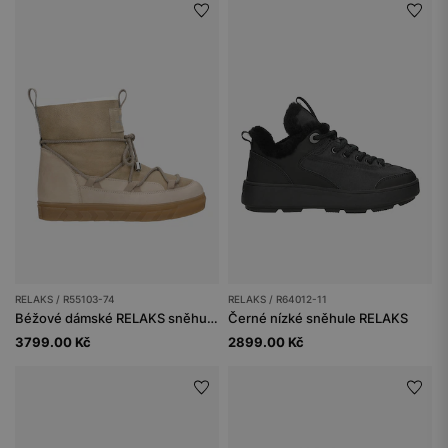
RELAKS / R55103-74
RELAKS / R64012-11
Béžové dámské RELAKS sněhule zateplené ovčí kůží
Černé nízké sněhule RELAKS
3799.00 Kč
2899.00 Kč