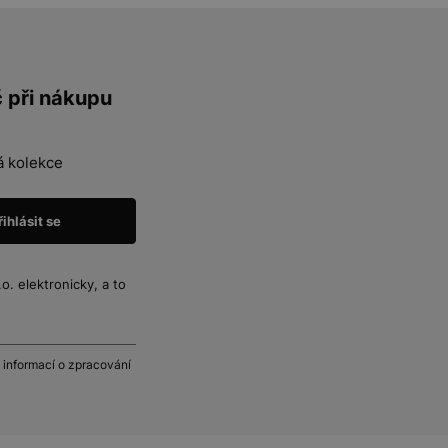
č při nákupu
á kolekce
. elektronicky, a to
 informací o zpracování