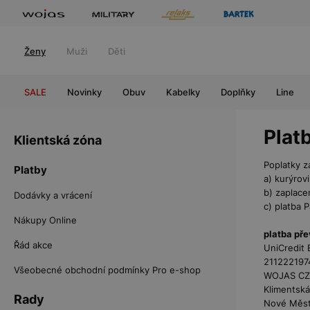
Ženy
Muži
Děti
SALE
Novinky
Obuv
Kabelky
Doplňky
Line
Plat
Klientská zóna
Poplatky z
Platby
a) kurýrovi
b) zaplace
Dodávky a vrácení
c) platba 
Nákupy Online
platba p
Řád akce
UniCredit B
211222197
Všeobecné obchodní podmínky Pro e-shop
WOJAS CZ
Klimentská
Rady
Nové Město