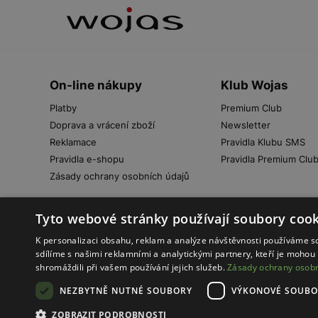
On-line nákupy
Klub Wojas
Platby
Premium Club
Doprava a vrácení zboží
Newsletter
Reklamace
Pravidla Klubu SMS
Pravidla e-shopu
Pravidla Premium Clu
Zásady ochrany osobních údajů
Tyto webové stránky používají soubory cook
K personalizaci obsahu, reklam a analýze návštěvnosti používáme s
sdílíme s našimi reklamními a analytickými partnery, kteří je mohou 
shromáždili při vašem používání jejich služeb.
Zásady ochrany osobn
Pravidla e-shopu
Zásady ochrany osobních 
© Wojas
NEZBYTNĚ NUTNÉ SOUBORY
VÝKONOVÉ SOUBO
Nastavení cookies
2026
ZOBRAZIT PODROBNOSTI