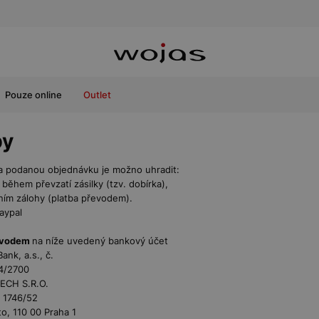
Pouze online
Outlet
by
a podanou objednávku je možno uhradit:
 během převzatí zásilky (tzv. dobírka),
ním zálohy (platba převodem).
Paypal
řevodem
na níže uvedený bankový účet
ank, a.s., č.
4/2700
ECH S.R.O.
 1746/52
, 110 00 Praha 1