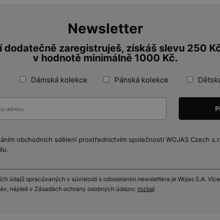
Newsletter
 dodatečně zaregistruješ, získáš slevu 250 K
v hodnotě minimálně 1000 Kč.
Dámská kolekce
Pánská kolekce
Dětsk
láním obchodních sdělení prostřednictvím společnosti WOJAS Czech s.r.o
lu.
h údajů spracúvaných v súvislosti s odosielaním newslettera je Wojas S.A. Více
práv, nájdeš v Zásadách ochrany osobných údajov:
rozbal