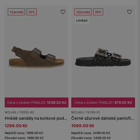
Výprodej
32%
Výprodej
56%
Limited
Cena s kódem FINAL20:
1039.20 Kč
Cena s kódem FINAL20:
879.20 Kč
WOJAS / 76252-62
WOJAS / 74159-51
Hnědé sandály na korkové podrážce
Černé ažurové dámské pantofle z lícové kůže se zlatými přezkami
1299.00 Kč
1099.00 Kč
Nejnižší cena: 1899.00 Kč
Nejnižší cena: 2499.00 Kč
Původní cena: 1899.00 Kč
Původní cena: 2499.00 Kč