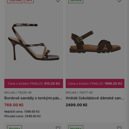
Cena s kódem FINAL20:
615.20 Kč
Cena s kódem FINAL20:
1999.20 Kč
WOJAS / 76226-36
WOJAS / 76277-62
Bordové sandály s tenkými pásky na vysokém podpatku
Hnědé čokoládové dámské sandály ze štípenky
769.00 Kč
2499.00 Kč
Nejnižší cena: 1099.00 Kč
Původní cena: 2499.00 Kč
Novinka
Novinka