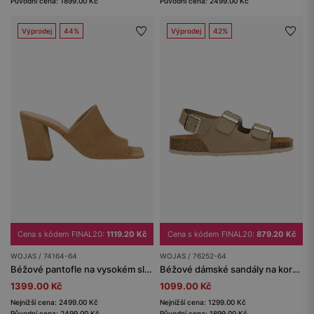
Původní cena: 1899.00 Kč
Původní cena: 2499.00 Kč
Výprodej
44%
Výprodej
42%
Cena s kódem FINAL20:
1119.20 Kč
Cena s kódem FINAL20:
879.20 Kč
WOJAS / 74164-64
WOJAS / 76252-64
Béžové pantofle na vysokém sloupkovém podpatku
Béžové dámské sandály na korkové platformě
1399.00 Kč
1099.00 Kč
Nejnižší cena: 2499.00 Kč
Nejnižší cena: 1299.00 Kč
Původní cena: 2499.00 Kč
Původní cena: 1899.00 Kč