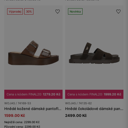
Výprodej
30%
Novinka
Cena s kódem FINAL20:
1279.20 Kč
Cena s kódem FINAL20:
1999.20 Kč
WOJAS / 74169-53
WOJAS / 74135-62
Hnědé kožené dámské pantofle na nízkém klínovém podpatku
Hnědé čokoládové dámské pantofle ze štípenky
1599.00 Kč
2499.00 Kč
Nejnižší cena: 2299.00 Kč
Původní cena: 2299.00 Kč