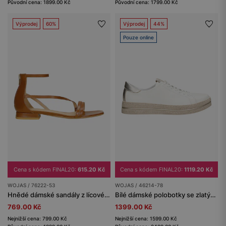
Původní cena: 1899.00 Kč
Původní cena: 1799.00 Kč
Výprodej
60%
Výprodej
44%
Pouze online
Cena s kódem FINAL20:
615.20 Kč
Cena s kódem FINAL20:
1119.20 Kč
WOJAS / 76222-53
WOJAS / 46214-78
Hnědé dámské sandály z lícové kůže
Bílé dámské polobotky se zlatými detaily a béžovou podrážkou
769.00 Kč
1399.00 Kč
Nejnižší cena: 799.00 Kč
Nejnižší cena: 1599.00 Kč