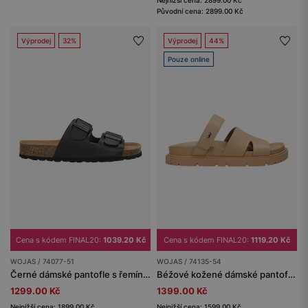
Nejnižší cena: 2899.00 Kč
Původní cena: 2899.00 Kč
Výprodej
32%
Výprodej
44%
Pouze online
Cena s kódem FINAL20:
1039.20 Kč
Cena s kódem FINAL20:
1119.20 Kč
WOJAS / 74077-51
WOJAS / 74135-54
Černé dámské pantofle s řemínky a korkovou podrážkou
Béžové kožené dámské pantofle na masivní podrážce
1299.00 Kč
1399.00 Kč
Nejnižší cena: 1899.00 Kč
Nejnižší cena: 1599.00 Kč