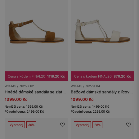
Cena s kódem FINAL20:
1119.20 Kč
Cena s kódem FINAL20:
879.20 Kč
WOJAS / 76253-62
WOJAS / 76279-84
Hnědé dámské sandály se zlatou ozdobou
Béžové dámské sandály z lícové kůže
1399.00 Kč
1099.00 Kč
Nejnižší cena: 1599.00 Kč
Nejnižší cena: 1499.00 Kč
Původní cena: 2499.00 Kč
Původní cena: 2299.00 Kč
Výprodej
36%
Výprodej
28%