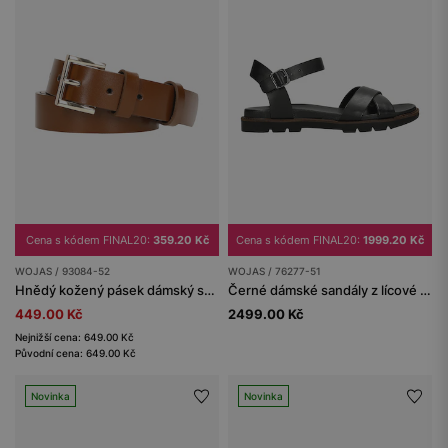
Cena s kódem FINAL20:
359.20 Kč
Cena s kódem FINAL20:
1999.20 Kč
WOJAS / 93084-52
WOJAS / 76277-51
Hnědý kožený pásek dámský se zlatou sponou
Černé dámské sandály z lícové kůže
449.00 Kč
2499.00 Kč
Nejnižší cena: 649.00 Kč
Původní cena: 649.00 Kč
Novinka
Novinka