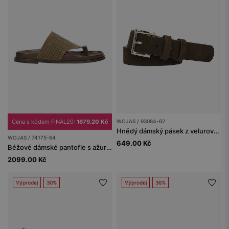
Cena s kódem FINAL20:
1679.20 Kč
WOJAS / 93084-62
Hnědý dámský pásek z velurové štípané kůže
WOJAS / 74175-64
649.00 Kč
Béžové dámské pantofle s ažurovým vzorem
2099.00 Kč
Výprodej
30%
Výprodej
36%