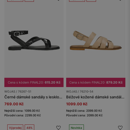
Cena s kódem FINAL20:
615.20 Kč
Cena s kódem FINAL20:
879.20 Kč
WOJAS / 76267-51
WOJAS / 76210-54
Černé dámské sandály s lesklou texturou
Béžové kožené dámské sandály s křížícími se pásky
769.00 Kč
1099.00 Kč
Nejnižší cena: 1099.00 Kč
Nejnižší cena: 2099.00 Kč
Původní cena: 2299.00 Kč
Původní cena: 2099.00 Kč
Výprodej
48%
Novinka