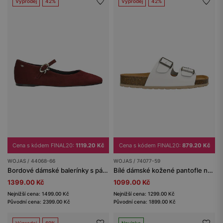
Výprodej
42%
Výprodej
42%
Cena s kódem FINAL20:
1119.20 Kč
Cena s kódem FINAL20:
879.20 Kč
WOJAS / 44068-66
WOJAS / 74077-59
Bordové dámské balerínky s páskem a ozdobnou přezkou
Bílé dámské kožené pantofle na korkové podrážce
1399.00 Kč
1099.00 Kč
Nejnižší cena: 1499.00 Kč
Nejnižší cena: 1299.00 Kč
Původní cena: 2399.00 Kč
Původní cena: 1899.00 Kč
Výprodej
69%
Novinka