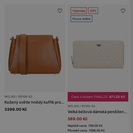
Výprodej
63%
Pouze online
WOJAS / 80106-53
Cena s kódem FINAL20:
471.20 Kč
Kožený světle hnědý kufřík pro dámy
WOJAS / 91102-54
3299.00 Kč
Velká béžová dámská peněženka z prošívané kůže
589.00 Kč
Nejnižší cena: 769.00 Kč
Původní cena: 1599.00 Kč