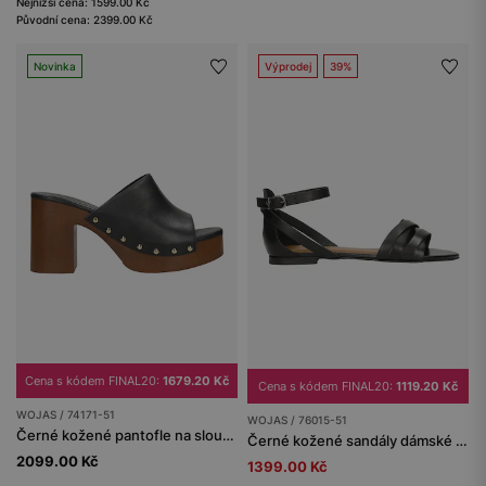
Nejnižší cena: 1599.00 Kč
Původní cena: 2399.00 Kč
Novinka
Výprodej
39%
Cena s kódem FINAL20:
1679.20 Kč
Cena s kódem FINAL20:
1119.20 Kč
WOJAS / 74171-51
WOJAS / 76015-51
Černé kožené pantofle na sloupkovém podpatku a platformě
Černé kožené sandály dámské z kvalitní kůže
2099.00 Kč
1399.00 Kč