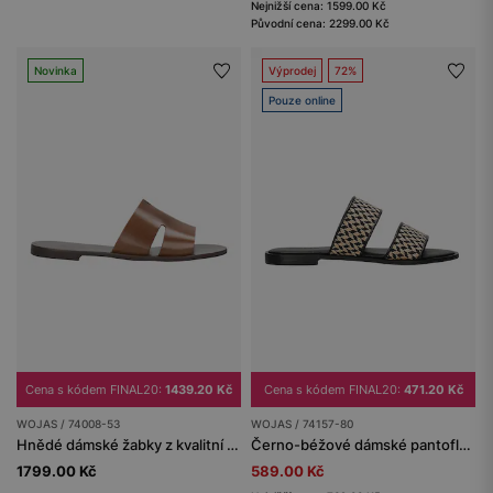
Nejnižší cena: 1599.00 Kč
Původní cena: 2299.00 Kč
Novinka
Výprodej
72%
Pouze online
Cena s kódem FINAL20:
1439.20 Kč
Cena s kódem FINAL20:
471.20 Kč
WOJAS / 74008-53
WOJAS / 74157-80
Hnědé dámské žabky z kvalitní hladké kůže
Černo-béžové dámské pantofle z lícové kůže s pleteninou z rafie
1799.00 Kč
589.00 Kč