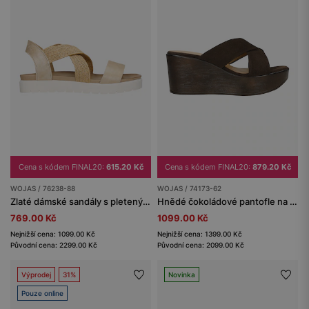
Cena s kódem FINAL20:
615.20 Kč
Cena s kódem FINAL20:
879.20 Kč
WOJAS / 76238-88
WOJAS / 74173-62
Zlaté dámské sandály s pletenými textilními pásky
Hnědé čokoládové pantofle na klínku
769.00 Kč
1099.00 Kč
Nejnižší cena: 1099.00 Kč
Nejnižší cena: 1399.00 Kč
Původní cena: 2299.00 Kč
Původní cena: 2099.00 Kč
Výprodej
31%
Novinka
Pouze online