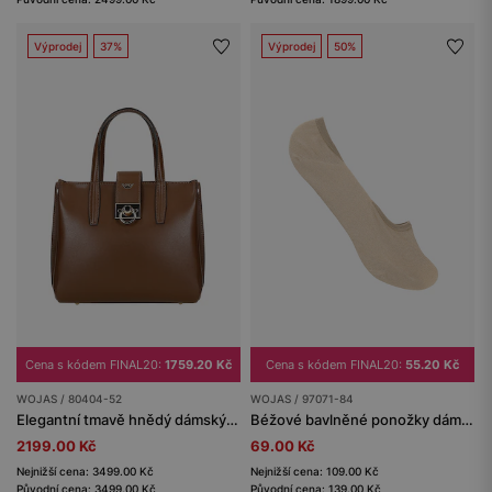
Výprodej
37%
Výprodej
50%
Cena s kódem FINAL20:
1759.20 Kč
Cena s kódem FINAL20:
55.20 Kč
WOJAS / 80404-52
WOJAS / 97071-84
Elegantní tmavě hnědý dámský kufřík
Béžové bavlněné ponožky dámské
2199.00 Kč
69.00 Kč
Nejnižší cena: 3499.00 Kč
Nejnižší cena: 109.00 Kč
Původní cena: 3499.00 Kč
Původní cena: 139.00 Kč