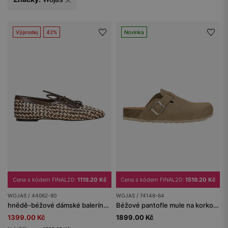
Výprodej
42%
Novinka
Cena s kódem FINAL20:
1119.20 Kč
Cena s kódem FINAL20:
1519.20 Kč
WOJAS / 44062-80
WOJAS / 74148-64
hnědě-béžové dámské balerínky z pleteniny
Béžové pantofle mule na korkové podrážce
1399.00 Kč
1899.00 Kč