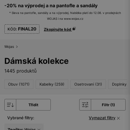
-20% na výprodej a na pantofle a sandály
* Sleva na pantofle, sandály a na výprodej. Nabídka platí do 12.08. v prodejnách
WOJAS i na www.wojas.cz
FINAL20
KÓD:
Zkopírujte kód
Wojas
Dámská kolekce
1445 produktů
Obuv (1071)
Kabelky (259)
Osetrovani (31)
Doplnky (
Třídit
Filtr (1)
Vybrané filtry:
Vymazat filtry
Značky:
Wojas