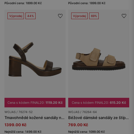
Původní cena: 1899.00 Kč
Původní cena: 1899.00 Kč
Výprodej
44%
Výprodej
69%
Cena s kódem FINAL20:
1119.20 Kč
Cena s kódem FINAL20:
615.20 Kč
WOJAS / 76274-52
WOJAS / 76264-64
Tmavohnědé kožené sandály na širokém podpatku
Béžové dámské sandály ze štípenky
1399.00 Kč
769.00 Kč
Nejnižší cena: 1499.00 Kč
Nejnižší cena: 1099.00 Kč