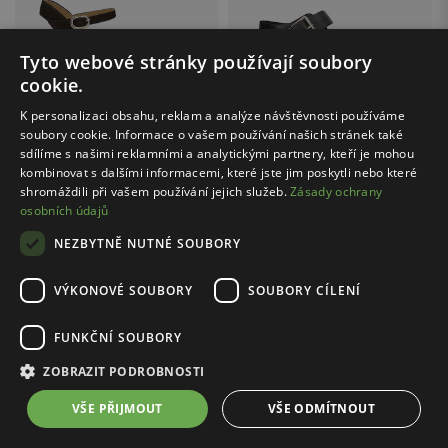
Tyto webové stránky používají soubory
cookie.
K personalizaci obsahu, reklam a analýze návštěvnosti používáme
soubory cookie. Informace o vašem používání našich stránek také
sdílíme s našimi reklamními a analytickými partnery, kteří je mohou
kombinovat s dalšími informacemi, které jste jim poskytli nebo které
shromáždili při vašem používání jejich služeb.
Zásady ochrany
Cena s kódem FINAL20:
1279.20 Kč
Cena s kódem FINAL20:
1279.20 Kč
osobních údajů
WOJAS / 76022-62
WOJAS / 76281-51
NEZBYTNĚ NUTNÉ SOUBORY
Čokoládové sandály na platformě
Černé kožené sandály dámské
1599.00 Kč
1599.00 Kč
VÝKONOVÉ SOUBORY
SOUBORY CÍLENÍ
Nejnižší cena: 2299.00 Kč
Nejnižší cena: 1799.00 Kč
Původní cena: 2299.00 Kč
Původní cena: 2499.00 Kč
FUNKČNÍ SOUBORY
ZOBRAZIT PODROBNOSTI
...
1
25
VŠE PŘIJMOUT
VŠE ODMÍTNOUT