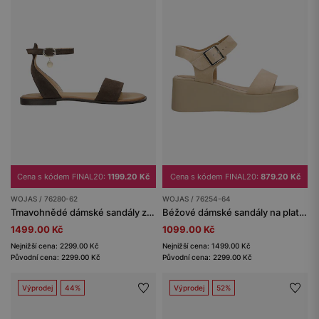
Cena s kódem FINAL20:
1199.20 Kč
Cena s kódem FINAL20:
879.20 Kč
WOJAS / 76280-62
WOJAS / 76254-64
Tmavohnědé dámské sandály ze štípenky
Béžové dámské sandály na platformě s klínkovým podpatkem
1499.00 Kč
1099.00 Kč
Nejnižší cena: 2299.00 Kč
Nejnižší cena: 1499.00 Kč
Původní cena: 2299.00 Kč
Původní cena: 2299.00 Kč
Výprodej
44%
Výprodej
52%