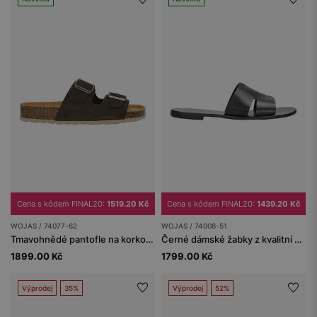
Cena s kódem FINAL20:
1519.20 Kč
Cena s kódem FINAL20:
1439.20 Kč
WOJAS / 74077-62
WOJAS / 74008-51
Tmavohnědé pantofle na korkovém klínu s přezkami
Černé dámské žabky z kvalitní hladké kůže
1899.00 Kč
1799.00 Kč
Výprodej
35%
Výprodej
52%