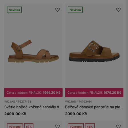
Novinka
Novinka
Cena s kódem FINAL20:
1999.20 Kč
Cena s kódem FINAL20:
1679.20 Kč
WOJAS / 76277-53
WOJAS / 74163-64
Světle hnědé kožené sandály dámské
Béžové dámské pantofle na ploché podrážce
2499.00 Kč
2099.00 Kč
Výprodej
67%
Výprodej
48%