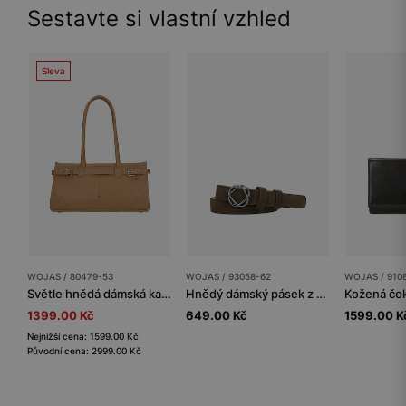
Sestavte si vlastní vzhled
Sleva
WOJAS / 80479-53
WOJAS / 93058-62
WOJAS / 910
Světle hnědá dámská kabelka z pravé kůže
Hnědý dámský pásek z velurové štípané kůže
1399.00 Kč
649.00 Kč
1599.00 K
Nejnižší cena: 1599.00 Kč
Původní cena: 2999.00 Kč