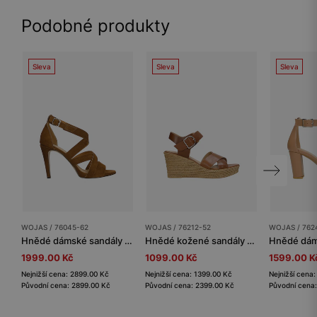
Podobné produkty
Sleva
Sleva
Sleva
WOJAS / 76045-62
WOJAS / 76212-52
WOJAS / 762
Hnědé dámské sandály ze semišové kůže na jehlovém podpatku
Hnědé kožené sandály na klínku
1999.00 Kč
1099.00 Kč
1599.00 K
Nejnižší cena: 2899.00 Kč
Nejnižší cena: 1399.00 Kč
Nejnižší cena
Původní cena: 2899.00 Kč
Původní cena: 2399.00 Kč
Původní cena