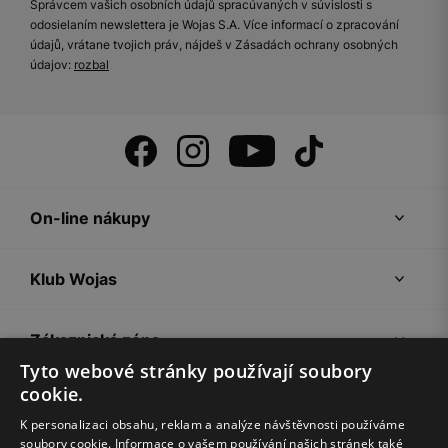
Správcem vašich osobních údajů spracúvaných v súvislosti s
odosielaním newslettera je Wojas S.A. Více informací o zpracování
údajů, vrátane tvojich práv, nájdeš v Zásadách ochrany osobných
údajov:
rozbal
On-line nákupy
Klub Wojas
Zákaznická zóna
Tyto webové stránky používají soubory
cookie.
Společnost Wojas
K personalizaci obsahu, reklam a analýze návštěvnosti používáme
soubory cookie. Informace o vašem používání našich stránek také