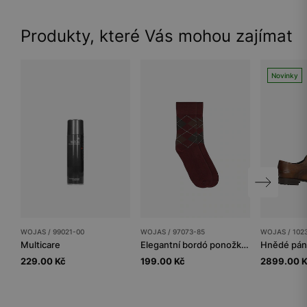
Produkty, které Vás mohou zajímat
Novinky
WOJAS / 99021-00
WOJAS / 97073-85
WOJAS / 102
Multicare
Elegantní bordó ponožky s klasickým vzorem argyle
229.00 Kč
199.00 Kč
2899.00 