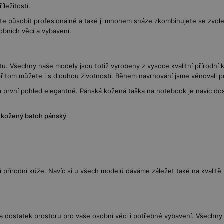
ležitostí.
ete působit profesionálně a také ji mnohem snáze zkombinujete se zv
bních věcí a vybavení.
tu. Všechny naše modely jsou totiž vyrobeny z vysoce kvalitní přírodní k
řitom můžete i s dlouhou životností. Během navrhování jsme věnovali p
a první pohled elegantně. Pánská kožená taška na notebook je navíc dost
,
kožený batoh pánský
í přírodní kůže. Navíc si u všech modelů dáváme záležet také na kvalit
dla dostatek prostoru pro vaše osobní věci i potřebné vybavení. Všechn