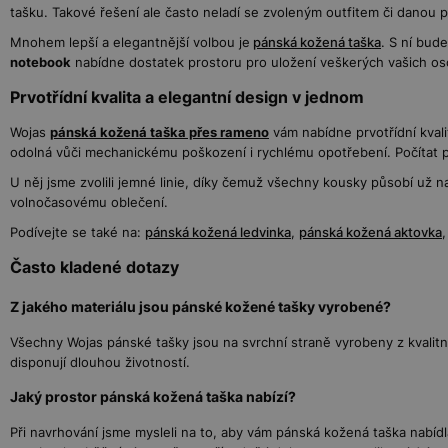
tašku. Takové řešení ale často neladí se zvoleným outfitem či danou pří
Mnohem lepší a elegantnější volbou je
pánská kožená taška
. S ní bud
notebook
nabídne dostatek prostoru pro uložení veškerých vašich oso
Prvotřídní kvalita a elegantní design v jednom
Wojas
pánská kožená taška přes rameno
vám nabídne prvotřídní kvali
odolná vůči mechanickému poškození i rychlému opotřebení. Počítat p
U něj jsme zvolili jemné linie, díky čemuž všechny kousky působí už n
volnočasovému oblečení.
Podívejte se také na:
pánská kožená ledvinka
,
pánská kožená aktovka
Často kladené dotazy
Z jakého materiálu jsou pánské kožené tašky vyrobené?
Všechny Wojas pánské tašky jsou na svrchní straně vyrobeny z kvalitn
disponují dlouhou životností.
Jaký prostor pánská kožená taška nabízí?
Při navrhování jsme mysleli na to, aby vám pánská kožená taška nabí