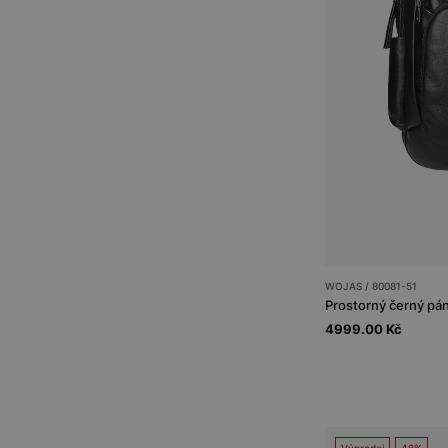
WOJAS / 80081-51
Prostorný černý pán
4999.00 Kč
Výprodej
48%