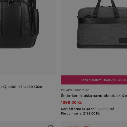
Cena s kódem FINAL20:
879.2
ský batoh z hladké kůže
RELAKS / R80010-80
1099.00 Kč
Nejnižší cena za 30 dní: 1299.00 Kč
Původní cena: 2199.00 Kč
Výprodej
33%