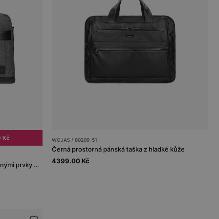
0 Kč
WOJAS / 80209-51
Černá prostorná pánská taška z hladké kůže
4399.00 Kč
Šedo-černá taška na notebook s koženými prvky RELAKS