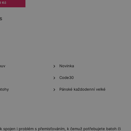
0 Kč
KS
buv
Novinka
Code30
atohy
Pánské každodenní velké
šak spojen i problém s přemisťováním, k čemuž potřebujete batoh či