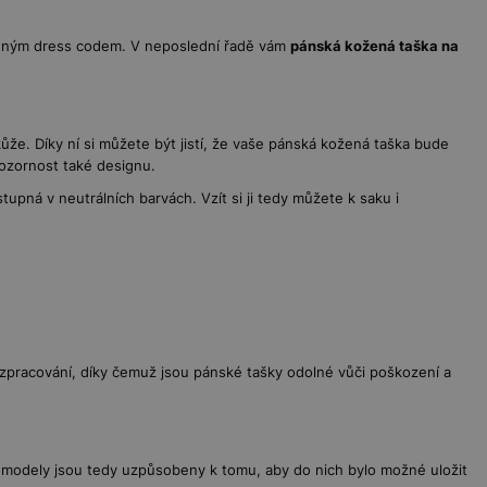
oleným dress codem. V neposlední řadě vám
pánská kožená taška na
ůže. Díky ní si můžete být jistí, že vaše pánská kožená taška bude
ozornost také designu.
upná v neutrálních barvách. Vzít si ji tedy můžete k saku i
ě zpracování, díky čemuž jsou pánské tašky odolné vůči poškození a
y modely jsou tedy uzpůsobeny k tomu, aby do nich bylo možné uložit