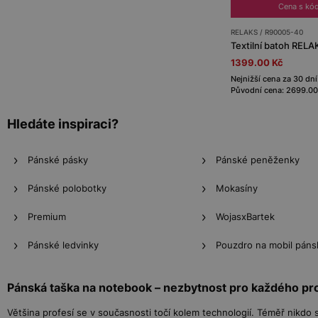
Cena s kó
RELAKS / R90005-40
Textilní batoh REL
1399.00 Kč
Nejnižší cena za 30 dní
Původní cena: 2699.00
Hledáte inspiraci?
Pánské pásky
Pánské peněženky
Pánské polobotky
Mokasíny
Premium
WojasxBartek
Pánské ledvinky
Pouzdro na mobil páns
Pánská taška na notebook – nezbytnost pro každého pr
Většina profesí se v současnosti točí kolem technologií. Téměř nikdo 