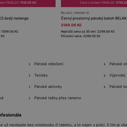
dem FINAL20:
1119.20 Kč
Cena s kódem FINAL20:
1759.2
RELAKS / R90006-81
AKS šedý melange
Černý prostorný pánský batoh RELA
2199.00 Kč
: 1599.00 Kč
Nejnižší cena za 30 dní: 2299.00 Kč
 Kč
Původní cena: 3299.00 Kč
Pánské oblečení
Pánské o
Tenisky
Výprodej
Pánské aktovky
Pánské b
ké
Pánské tašky přes rameno
ofesionála
se už neobejde bez notebooku či tabletu, a to nejen v práci. S tím je v