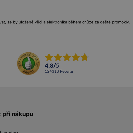
ávat, že by uložené věci a elektronika během chůze za deště promokly.
4.8
/
5
124313
recenzí
č při nákupu