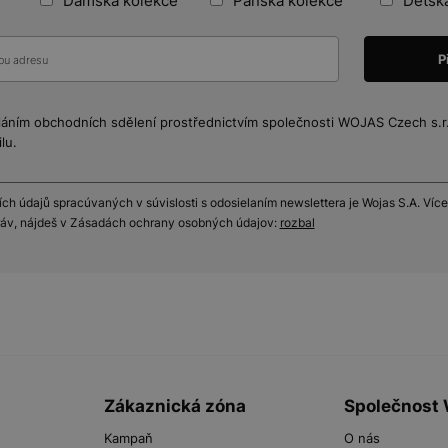
Dámská kolekce
Pánská kolekce
Dětsk
láním obchodních sdělení prostřednictvím společnosti WOJAS Czech s.r.o
lu.
h údajů spracúvaných v súvislosti s odosielaním newslettera je Wojas S.A. Více
práv, nájdeš v Zásadách ochrany osobných údajov:
rozbal
Zákaznická zóna
Společnost
Kampaň
O nás