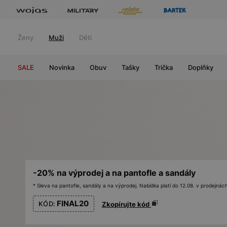
Ženy
Muži
Děti
SALE
Novinka
Obuv
Tašky
Trička
Doplňky
-20% na výprodej a na pantofle a sandály
* Sleva na pantofle, sandály a na výprodej. Nabídka platí do 12.08. v prodejn
FINAL20
KÓD:
Zkopírujte kód