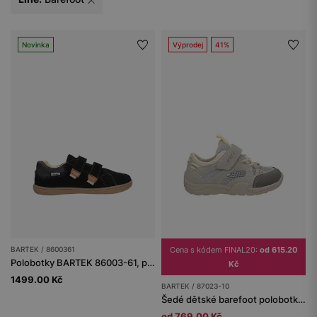
Novinka
Výprodej
41%
BARTEK / 8600361
Cena s kódem FINAL20:
od 615.20
Polobotky BARTEK 86003-61, pro chlapce, černo-hnědé
Kč
1499.00 Kč
BARTEK / 87023-10
Šedé dětské barefoot polobotky se širokými špičkami BARTEK 87023-10
od 769.00 Kč