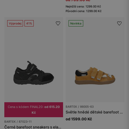
Nejnižší cena: 1299.00 Kč
Původní cena: 1299.00 Kč
Výprodej
41%
Novinka
Cena s kódem FINAL20:
od 615.20
BARTEK / 86005-63
Světle hnědé dětské barefoot boty s lišákem
Kč
od 1599.00 Kč
BARTEK / 87023-11
Černé barefoot sneakers s elastickými tkaničkami BARTEK 87023-11