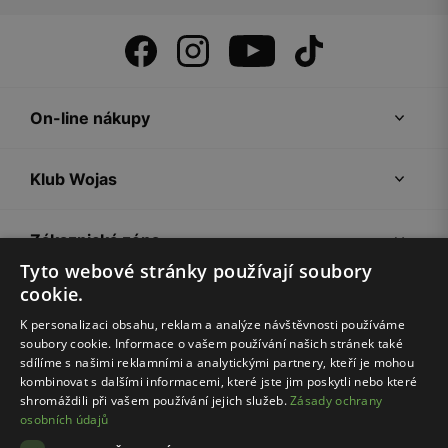
On-line nákupy
Klub Wojas
Zákaznická zóna
Tyto webové stránky používají soubory
cookie.
Společnost Wojas
K personalizaci obsahu, reklam a analýze návštěvnosti používáme
soubory cookie. Informace o vašem používání našich stránek také
Rady
sdílíme s našimi reklamními a analytickými partnery, kteří je mohou
kombinovat s dalšími informacemi, které jste jim poskytli nebo které
shromáždili při vašem používání jejich služeb.
Zásady ochrany
osobních údajů