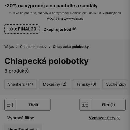
-20% na výprodej a na pantofle a sandály
* Sleva na pantofle, sandály a na výprodej. Nabídka platí do 12.08. v prodejnách
WOJAS i na www.wojas.cz
FINAL20
KÓD:
Zkopírujte kód
Wojas
Chlapecká obuv
Chlapecká polobotky
Chlapecká polobotky
8 produktů
Sneakers (14)
Mokasíny (2)
Tenisky (6)
Suché Zipy (
Třídit
Filtr (1)
Vybrané filtry:
Vymazat filtry
Line:
Barefoot