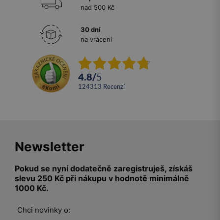
nad 500 Kč
30 dní
na vrácení
4.8
/
5
124313
recenzí
Newsletter
Pokud se nyní dodatečně zaregistruješ, získáš
slevu 250 Kč při nákupu v hodnotě minimálně
1000 Kč.
Chci novinky o: