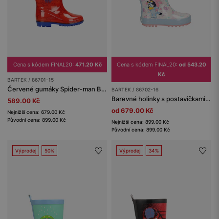
Cena s kódem FINAL20:
471.20 Kč
Cena s kódem FINAL20:
od 543.20
Kč
BARTEK / 86701-15
Červené gumáky Spider-man BARTEK 86701-15
BARTEK / 86702-16
Barevné holinky s postavičkami Bluey a Coco BARTEK 86702-16
589.00 Kč
od 679.00 Kč
Nejnižší cena: 679.00 Kč
Původní cena: 899.00 Kč
Nejnižší cena: 899.00 Kč
Původní cena: 899.00 Kč
Výprodej
50%
Výprodej
34%