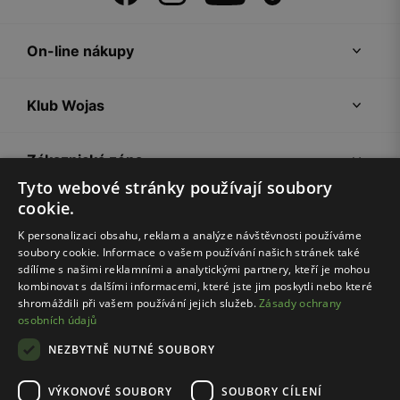
On-line nákupy
Klub Wojas
Zákaznická zóna
Tyto webové stránky používají soubory
cookie.
Společnost Wojas
K personalizaci obsahu, reklam a analýze návštěvnosti používáme
soubory cookie. Informace o vašem používání našich stránek také
Rady
sdílíme s našimi reklamními a analytickými partnery, kteří je mohou
kombinovat s dalšími informacemi, které jste jim poskytli nebo které
shromáždili při vašem používání jejich služeb.
Zásady ochrany
osobních údajů
NEZBYTNĚ NUTNÉ SOUBORY
VÝKONOVÉ SOUBORY
SOUBORY CÍLENÍ