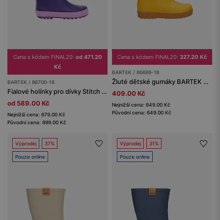
Cena s kódem FINAL20:
od 471.20
Cena s kódem FINAL20:
327.20 Kč
Kč
BARTEK / 86699-18
Žluté dětské gumáky BARTEK 8669918
BARTEK / 86700-16
Fialové holínky pro dívky Stitch | Lilo & Stitch BARTEK 86700-16
409.00 Kč
od 589.00 Kč
Nejnižší cena: 649.00 Kč
Původní cena: 649.00 Kč
Nejnižší cena: 679.00 Kč
Původní cena: 899.00 Kč
Výprodej
37%
Výprodej
31%
Pouze online
Pouze online