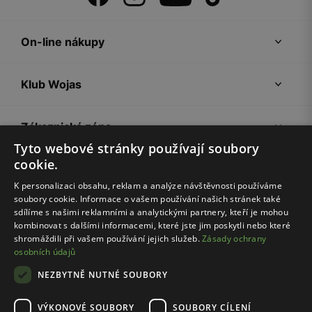
On-line nákupy
Klub Wojas
Zákaznická zóna
Tyto webové stránky používají soubory
cookie.
Společnost Wojas
K personalizaci obsahu, reklam a analýze návštěvnosti používáme
soubory cookie. Informace o vašem používání našich stránek také
Rady
sdílíme s našimi reklamními a analytickými partnery, kteří je mohou
kombinovat s dalšími informacemi, které jste jim poskytli nebo které
shromáždili při vašem používání jejich služeb.
Zásady ochrany
osobních údajů
NEZBYTNĚ NUTNÉ SOUBORY
VÝKONOVÉ SOUBORY
SOUBORY CÍLENÍ