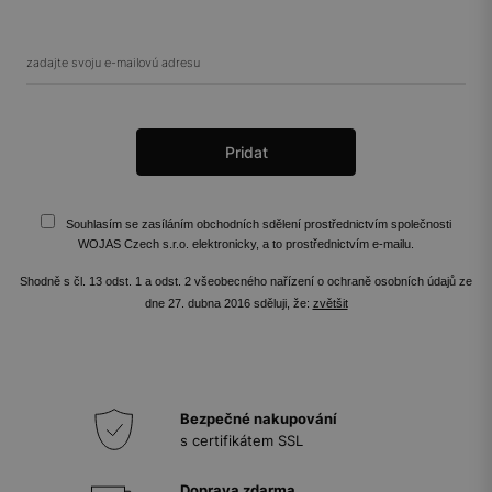
Souhlasím se zasíláním obchodních sdělení prostřednictvím společnosti
WOJAS Czech s.r.o. elektronicky, a to prostřednictvím e-mailu.
Shodně s čl. 13 odst. 1 a odst. 2 všeobecného nařízení o ochraně osobních údajů ze
dne 27. dubna 2016 sděluji, že:
zvětšit
Bezpečné nakupování
s certifikátem SSL
Doprava zdarma