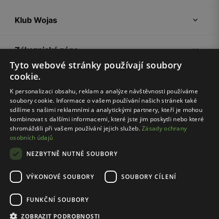
Klub Wojas
Zákaznická zóna
Tyto webové stránky používají soubory
cookie.
Společnost Wojas
K personalizaci obsahu, reklam a analýze návštěvnosti používáme
soubory cookie. Informace o vašem používání našich stránek také
Rady
sdílíme s našimi reklamními a analytickými partnery, kteří je mohou
kombinovat s dalšími informacemi, které jste jim poskytli nebo které
shromáždili při vašem používání jejich služeb.
Zásady ochrany
osobních údajů
NEZBYTNĚ NUTNÉ SOUBORY
VÝKONOVÉ SOUBORY
SOUBORY CÍLENÍ
Pravidla e-shopu
Zásady ochrany osobních údajů
FUNKČNÍ SOUBORY
Nastavení cookies
ZOBRAZIT PODROBNOSTI