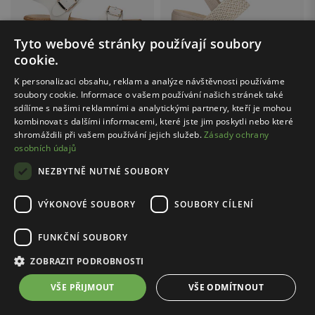
Tyto webové stránky používají soubory
cookie.
K personalizaci obsahu, reklam a analýze návštěvnosti používáme
soubory cookie. Informace o vašem používání našich stránek také
sdílíme s našimi reklamními a analytickými partnery, kteří je mohou
Cena s kódem FINAL20:
1279.20 Kč
Cena s kódem FINAL20:
879.20 Kč
kombinovat s dalšími informacemi, které jste jim poskytli nebo které
shromáždili při vašem používání jejich služeb.
Zásady ochrany
WOJAS / 76191-59
WOJAS / 76165-84
osobních údajů
Bílé kožené dámské sandály na vysoké platformě
Béžové sandály na podpatku s pleteným páskem
1599.00 Kč
1099.00 Kč
NEZBYTNĚ NUTNÉ SOUBORY
Nejnižší cena: 1799.00 Kč
Nejnižší cena: 1399.00 Kč
Původní cena: 2499.00 Kč
Původní cena: 2499.00 Kč
VÝKONOVÉ SOUBORY
SOUBORY CÍLENÍ
FUNKČNÍ SOUBORY
1
3
ZOBRAZIT PODROBNOSTI
VŠE PŘIJMOUT
VŠE ODMÍTNOUT