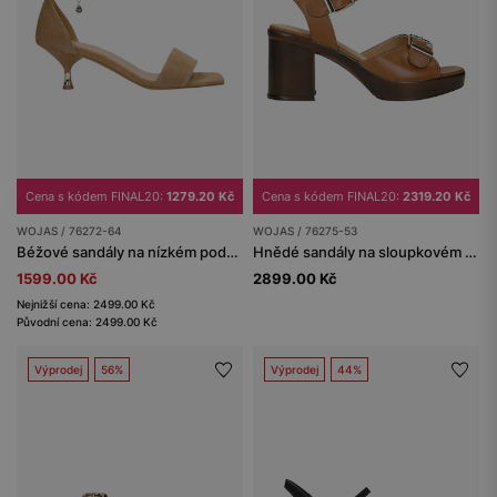
Cena s kódem FINAL20:
1279.20 Kč
Cena s kódem FINAL20:
2319.20 Kč
WOJAS / 76272-64
WOJAS / 76275-53
Béžové sandály na nízkém podpatku
Hnědé sandály na sloupkovém podpatku s ozdobnou přezkou
1599.00 Kč
2899.00 Kč
Nejnižší cena: 2499.00 Kč
Původní cena: 2499.00 Kč
Výprodej
56%
Výprodej
44%