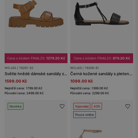
Cena s kódem FINAL20:
1279.20 Kč
Cena s kódem FINAL20:
879.20 Kč
WOJAS / 76281-52
WOJAS / 76206-81
Světle hnědé dámské sandály z lícové kůže
Černé kožené sandály s pletenými řemínky
1599.00 Kč
1099.00 Kč
Nejnižší cena: 1799.00 Kč
Nejnižší cena: 1399.00 Kč
Původní cena: 2499.00 Kč
Původní cena: 2299.00 Kč
Novinka
Výprodej
43%
Pouze online