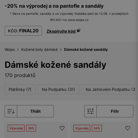
-20% na výprodej a na pantofle a sandály
* Sleva na pantofle, sandály a na výprodej. Nabídka platí do 12.08. v prodejnách
WOJAS i na www.wojas.cz
FINAL20
KÓD:
Zkopírujte kód
Wojas
Kožené boty dámské
Dámské kožené sandály
Dámské kožené sandály
170 produktů
Plátěnky (7)
Na Podpatku (31)
Na Jehlovém Podpatku (39
Třídit
Filtr
Výprodej
39%
Výprodej
54%