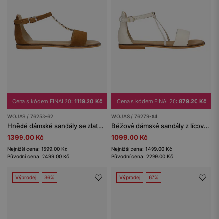
Cena s kódem FINAL20:
1119.20 Kč
Cena s kódem FINAL20:
879.20 Kč
WOJAS / 76253-62
WOJAS / 76279-84
Hnědé dámské sandály se zlatou ozdobou
Béžové dámské sandály z lícové kůže
1399.00 Kč
1099.00 Kč
Nejnižší cena: 1599.00 Kč
Nejnižší cena: 1499.00 Kč
Původní cena: 2499.00 Kč
Původní cena: 2299.00 Kč
Výprodej
36%
Výprodej
67%