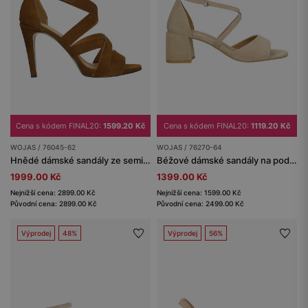
Cena s kódem FINAL20:
1599.20 Kč
Cena s kódem FINAL20:
1119.20 Kč
WOJAS / 76045-62
WOJAS / 76270-64
Hnědé dámské sandály ze semišové kůže na jehlovém podpatku
Béžové dámské sandály na podpatku ze semišové kůže
1999.00 Kč
1399.00 Kč
Nejnižší cena: 2899.00 Kč
Nejnižší cena: 1599.00 Kč
Původní cena: 2899.00 Kč
Původní cena: 2499.00 Kč
Výprodej
48%
Výprodej
56%