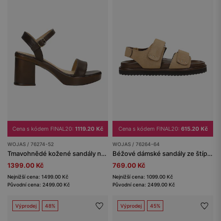
Cena s kódem FINAL20:
1119.20 Kč
Cena s kódem FINAL20:
615.20 Kč
WOJAS / 76274-52
WOJAS / 76264-64
Tmavohnědé kožené sandály na širokém podpatku
Béžové dámské sandály ze štípenky
1399.00 Kč
769.00 Kč
Nejnižší cena: 1499.00 Kč
Nejnižší cena: 1099.00 Kč
Původní cena: 2499.00 Kč
Původní cena: 2499.00 Kč
Výprodej
48%
Výprodej
45%