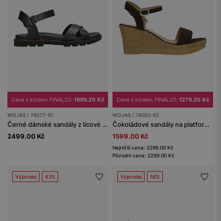
Cena s kódem FINAL20:
1999.20 Kč
Cena s kódem FINAL20:
1279.20 Kč
WOJAS / 76277-51
WOJAS / 76022-62
Černé dámské sandály z lícové kůže
Čokoládové sandály na platformě
2499.00 Kč
1599.00 Kč
Nejnižší cena: 2299.00 Kč
Původní cena: 2299.00 Kč
Výprodej
43%
Výprodej
56%