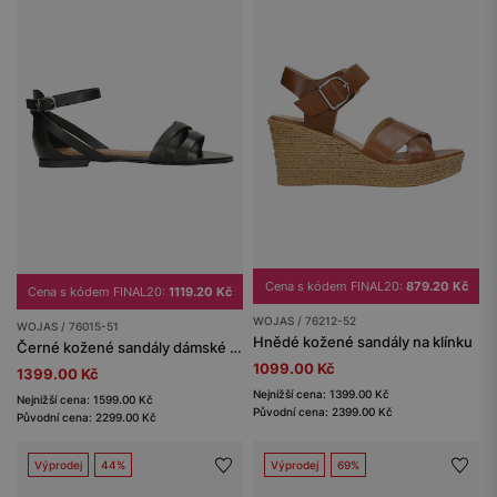
Cena s kódem FINAL20:
879.20 Kč
Cena s kódem FINAL20:
1119.20 Kč
WOJAS / 76212-52
WOJAS / 76015-51
Hnědé kožené sandály na klínku
Černé kožené sandály dámské z kvalitní kůže
1099.00 Kč
1399.00 Kč
Nejnižší cena: 1399.00 Kč
Nejnižší cena: 1599.00 Kč
Původní cena: 2399.00 Kč
Původní cena: 2299.00 Kč
Výprodej
44%
Výprodej
69%