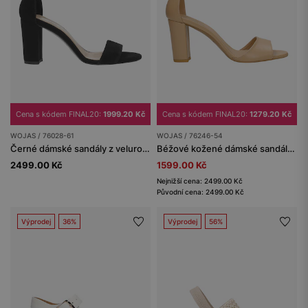
Cena s kódem FINAL20:
1999.20 Kč
Cena s kódem FINAL20:
1279.20 Kč
WOJAS / 76028-61
WOJAS / 76246-54
Černé dámské sandály z velurové kůže s vysokým podpatkem
Béžové kožené dámské sandály na sloupku
2499.00 Kč
1599.00 Kč
Nejnižší cena: 2499.00 Kč
Původní cena: 2499.00 Kč
Výprodej
36%
Výprodej
56%