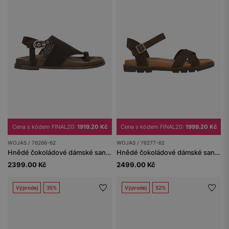
Cena s kódem FINAL20:
1919.20 Kč
Cena s kódem FINAL20:
1999.20 Kč
WOJAS / 76266-62
WOJAS / 76277-62
Hnědé čokoládové dámské sandály s ažurovým vzorem
Hnědé čokoládové dámské sandály ze štípenky
2399.00 Kč
2499.00 Kč
Výprodej
35%
Výprodej
52%