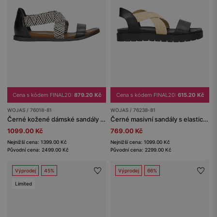
Cena s kódem FINAL20:
879.20 Kč
Cena s kódem FINAL20:
615.20 Kč
WOJAS / 76018-81
WOJAS / 76238-81
Černé kožené dámské sandály s etno vzorem
Černé masivní sandály s elastickým látkový páskem
1099.00 Kč
769.00 Kč
Nejnižší cena: 1399.00 Kč
Nejnižší cena: 1099.00 Kč
Původní cena: 2499.00 Kč
Původní cena: 2299.00 Kč
Výprodej
45%
Výprodej
66%
Limited