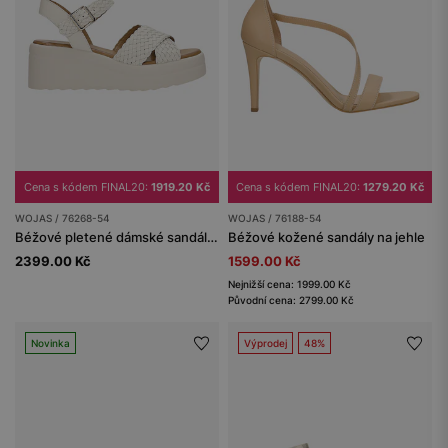
Cena s kódem FINAL20:
1919.20 Kč
Cena s kódem FINAL20:
1279.20 Kč
WOJAS / 76268-54
WOJAS / 76188-54
Béžové pletené dámské sandály na klínku
Béžové kožené sandály na jehle
2399.00 Kč
1599.00 Kč
Nejnižší cena: 1999.00 Kč
Původní cena: 2799.00 Kč
Novinka
Výprodej
48%