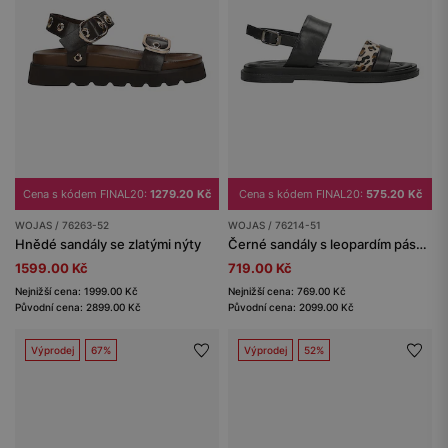
Cena s kódem FINAL20:
1279.20 Kč
Cena s kódem FINAL20:
575.20 Kč
WOJAS / 76263-52
WOJAS / 76214-51
Hnědé sandály se zlatými nýty
Černé sandály s leopardím páskem
1599.00 Kč
719.00 Kč
Nejnižší cena: 1999.00 Kč
Nejnižší cena: 769.00 Kč
Původní cena: 2899.00 Kč
Původní cena: 2099.00 Kč
Výprodej
67%
Výprodej
52%