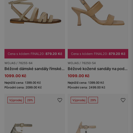
Cena s kódem FINAL20:
879.20 Kč
Cena s kódem FINAL20:
879.20 Kč
WOJAS / 76255-64
WOJAS / 76250-54
Béžové dámské sandály římského stylu ze semišové štípenky
Béžové kožené sandály na podpatku
1099.00 Kč
1099.00 Kč
Nejnižší cena: 1399.00 Kč
Nejnižší cena: 1399.00 Kč
Původní cena: 2099.00 Kč
Původní cena: 2499.00 Kč
Výprodej
29%
Výprodej
29%