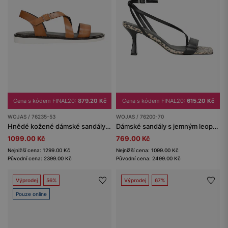
Cena s kódem FINAL20:
879.20 Kč
Cena s kódem FINAL20:
615.20 Kč
WOJAS / 76235-53
WOJAS / 76200-70
Hnědé kožené dámské sandály na ploché podrážce
Dámské sandály s jemným leopardím vzorem
1099.00 Kč
769.00 Kč
Nejnižší cena: 1299.00 Kč
Nejnižší cena: 1099.00 Kč
Původní cena: 2399.00 Kč
Původní cena: 2499.00 Kč
Výprodej
56%
Výprodej
67%
Pouze online