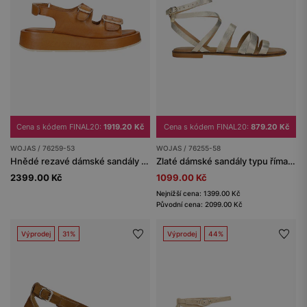
Cena s kódem FINAL20:
1919.20 Kč
Cena s kódem FINAL20:
879.20 Kč
WOJAS / 76259-53
WOJAS / 76255-58
Hnědé rezavé dámské sandály z kůže
Zlaté dámské sandály typu římanka
2399.00 Kč
1099.00 Kč
Nejnižší cena: 1399.00 Kč
Původní cena: 2099.00 Kč
Výprodej
31%
Výprodej
44%