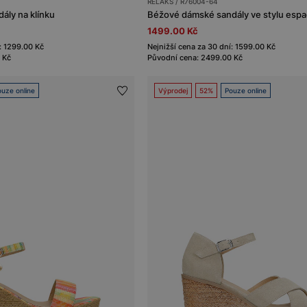
RELAKS / R76004-64
ály na klínku
Béžové dámské sandály ve stylu espa
1499.00 Kč
: 1299.00 Kč
Nejnižší cena za 30 dní: 1599.00 Kč
 Kč
Původní cena: 2499.00 Kč
uze online
Výprodej
52%
Pouze online