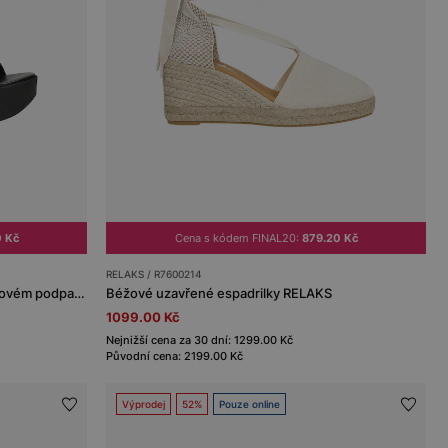
0 Kč
Cena s kódem FINAL20:
879.20 Kč
RELAKS / R7600214
Černé dámské kožené sandály na klínovém podpatku
Béžové uzavřené espadrilky RELAKS
1099.00 Kč
Nejnižší cena za 30 dní: 1299.00 Kč
Původní cena: 2199.00 Kč
Výprodej
52%
Pouze online