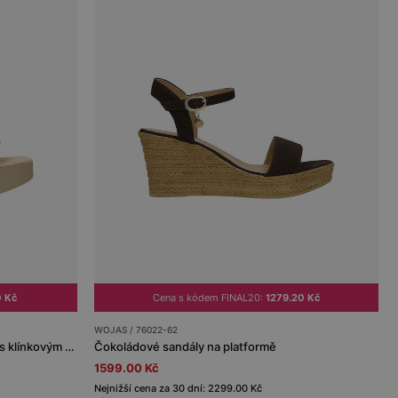
0 Kč
Cena s kódem FINAL20:
1279.20 Kč
WOJAS / 76022-62
Béžové dámské sandály na platformě s klínkovým podpatkem
Čokoládové sandály na platformě
1599.00 Kč
Nejnižší cena za 30 dní: 2299.00 Kč