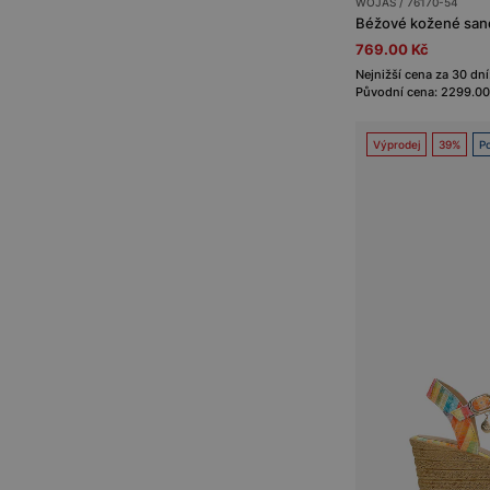
WOJAS / 76170-54
Béžové kožené sand
769.00 Kč
Nejnižší cena za 30 dní
Původní cena: 2299.00
Výprodej
39%
Po