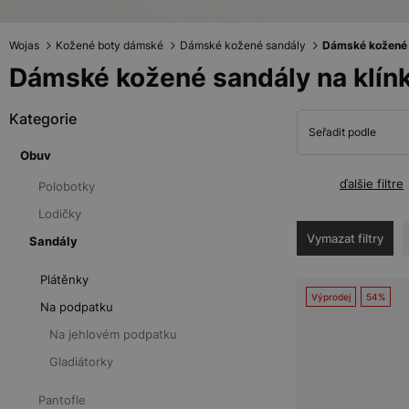
Wojas
Kožené boty dámské
Dámské kožené sandály
Dámské kožené s
Dámské kožené sandály na klín
Kategorie
Seřadit podle
Obuv
ďalšie filtre
Polobotky
Lodičky
Vymazat filtry
Sandály
Plátěnky
Výprodej
54%
Na podpatku
Na jehlovém podpatku
Gladiátorky
Pantofle