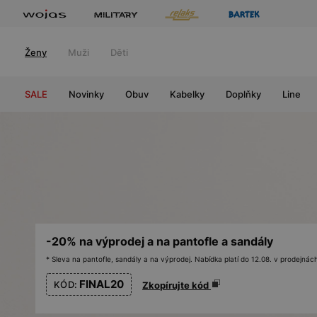
Ženy
Muži
Děti
SALE
Novinky
Obuv
Kabelky
Doplňky
Line
-20% na výprodej a na pantofle a sandály
* Sleva na pantofle, sandály a na výprodej. Nabídka platí do 12.08. v prodejn
FINAL20
KÓD:
Zkopírujte kód