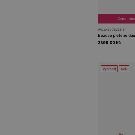
Cena s kó
WOJAS / 76268-54
Béžové pletené dám
2399.00 Kč
Výprodej
42%