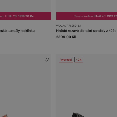
dem FINAL20:
1919.20 Kč
Cena s kódem FINAL20:
1919.2
WOJAS / 76259-53
ské sandály na klínku
Hnědé rezavé dámské sandály z kůže
2399.00 Kč
Výprodej
42%