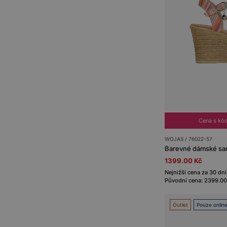
Cena s kó
WOJAS / 76022-57
Barevné dámské san
1399.00 Kč
Nejnižší cena za 30 dní
Původní cena: 2399.00
Outlet
Pouze onlin