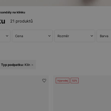
andály na klínku
ku
21 produktů
Cena
Rozměr
Barva
Typ podpatku:
Klín
Výprodej
52%