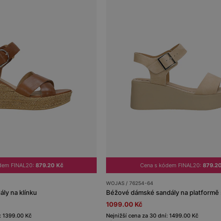
dem FINAL20:
879.20 Kč
Cena s kódem FINAL20:
879.2
WOJAS / 76254-64
ly na klínku
1099.00 Kč
: 1399.00 Kč
Nejnižší cena za 30 dní: 1499.00 Kč