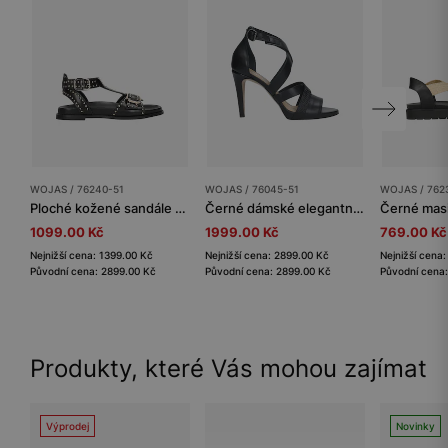
WOJAS / 76240-51
WOJAS / 76045-51
WOJAS / 762
Ploché kožené sandále s dekorativním zakončením v podobě cvočků
Černé dámské elegantní sandály z kvalitní kůže
1099.00 Kč
1999.00 Kč
769.00 Kč
Nejnižší cena: 1399.00 Kč
Nejnižší cena: 2899.00 Kč
Nejnižší cena
Původní cena: 2899.00 Kč
Původní cena: 2899.00 Kč
Původní cena
Produkty, které Vás mohou zajímat
Výprodej
Novinky