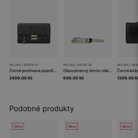
WOJAS / 80459-51
WOJAS / 93135-58
WOJAS / 693
Černá prošívaná psaníčko z lícové kůže
Oboustranný černo-zlatý dámský pásek se zlatou přezkou
2499.00 Kč
649.00 Kč
1399.00 K
Podobné produkty
Sleva
Sleva
Sleva