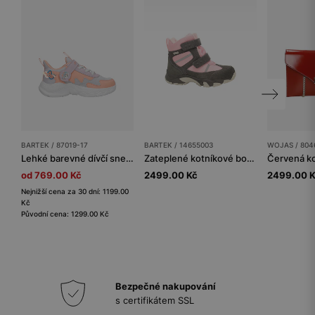
BARTEK / 87019-17
BARTEK / 14655003
WOJAS / 804
Lehké barevné dívčí sneakers s jednorožcem BARTEK 87019-17
Zateplené kotníkové boty BARTEK 14655003, pro dívky, šedo-růžové
od 769.00 Kč
2499.00 Kč
2499.00 
Nejnižší cena za 30 dní: 1199.00
Kč
Původní cena: 1299.00 Kč
Bezpečné nakupování
s certifikátem SSL