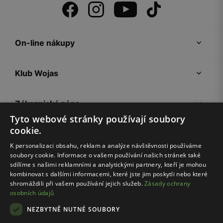
On-line nákupy
Klub Wojas
Zákaznická zóna
Tyto webové stránky používají soubory
cookie.
Společnost Wojas
K personalizaci obsahu, reklam a analýze návštěvnosti používáme
soubory cookie. Informace o vašem používání našich stránek také
Rady
sdílíme s našimi reklamními a analytickými partnery, kteří je mohou
kombinovat s dalšími informacemi, které jste jim poskytli nebo které
shromáždili při vašem používání jejich služeb.
Zásady ochrany
osobních údajů
NEZBYTNĚ NUTNÉ SOUBORY