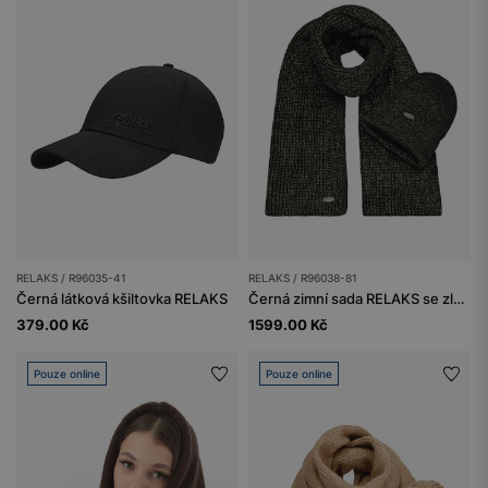
RELAKS / R96035-41
RELAKS / R96038-81
Černá látková kšiltovka RELAKS
Černá zimní sada RELAKS se zlatou nití - čepice a šála
379.00 Kč
1599.00 Kč
Pouze online
Pouze online