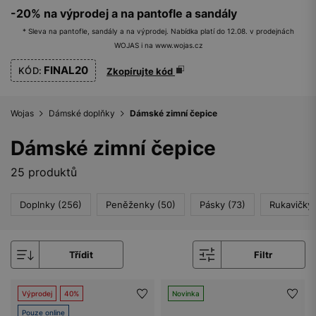
-20% na výprodej a na pantofle a sandály
* Sleva na pantofle, sandály a na výprodej. Nabídka platí do 12.08. v prodejnách
WOJAS i na www.wojas.cz
FINAL20
KÓD:
Zkopírujte kód
Wojas
Dámské doplňky
Dámské zimní čepice
Dámské zimní čepice
25 produktů
Doplnky (256)
Peněženky (50)
Pásky (73)
Rukavičky 
Třídit
Filtr
Výprodej
40%
Novinka
Pouze online