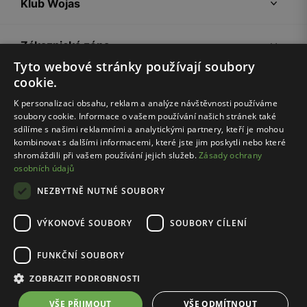
Klub Wojas
Zákaznická zóna
Tyto webové stránky používají soubory
cookie.
Společnost Wojas
K personalizaci obsahu, reklam a analýze návštěvnosti používáme
soubory cookie. Informace o vašem používání našich stránek také
Rady
sdílíme s našimi reklamními a analytickými partnery, kteří je mohou
kombinovat s dalšími informacemi, které jste jim poskytli nebo které
shromáždili při vašem používání jejich služeb.
Zásady ochrany
osobních údajů
NEZBYTNĚ NUTNÉ SOUBORY
VÝKONOVÉ SOUBORY
SOUBORY CÍLENÍ
Pravidla e-shopu
Zásady ochrany osobních údajů
FUNKČNÍ SOUBORY
Nastavení cookies
ZOBRAZIT PODROBNOSTI
© Wojas 2026
VŠE PŘIJMOUT
VŠE ODMÍTNOUT