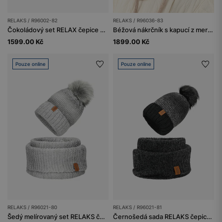
RELAKS / R96002-82
RELAKS / R96036-83
Čokoládový set RELAX čepice + nákrčník s merino vlnou
Béžová nákrčník s kapucí z merino vlny RELAKS
1599.00 Kč
1899.00 Kč
Pouze online
Pouze online
RELAKS / R96021-80
RELAKS / R96021-81
Šedý melírovaný set RELAKS čepice + nákrčník
Černošedá sada RELAKS čepice s chlupatým bambulí a nákrčník