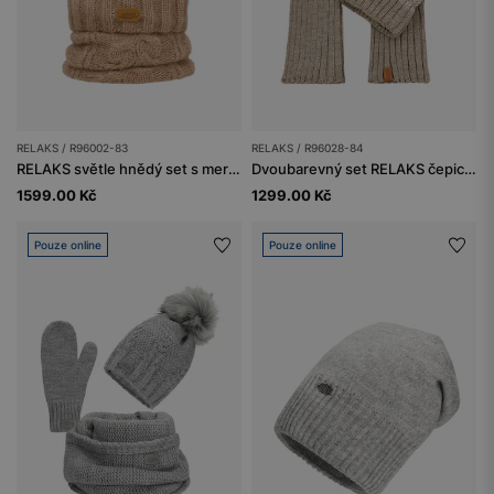
RELAKS / R96002-83
RELAKS / R96028-84
RELAKS světle hnědý set s merino vlnou - čepice + šála
Dvoubarevný set RELAKS čepice + šála
1599.00 Kč
1299.00 Kč
Pouze online
Pouze online