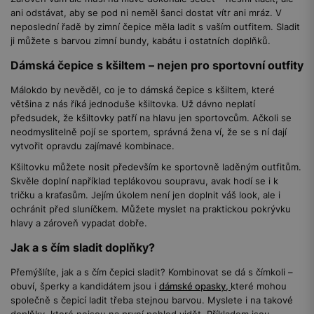
ani odstávat, aby se pod ni neměl šanci dostat vítr ani mráz. V
neposlední řadě by zimní čepice měla ladit s vaším outfitem. Sladit
ji můžete s barvou zimní bundy, kabátu i ostatních doplňků.
Dámská čepice s kšiltem – nejen pro sportovní outfity
Málokdo by nevěděl, co je to dámská čepice s kšiltem, které
většina z nás říká jednoduše kšiltovka. Už dávno neplatí
předsudek, že kšiltovky patří na hlavu jen sportovcům. Ačkoli se
neodmyslitelně pojí se sportem, správná žena ví, že se s ní dají
vytvořit opravdu zajímavé kombinace.
Kšiltovku můžete nosit především ke sportovně laděným outfitům.
Skvěle doplní například teplákovou soupravu, avak hodí se i k
tričku a kraťasům. Jejím úkolem není jen doplnit váš look, ale i
ochránit před sluníčkem. Můžete myslet na praktickou pokrývku
hlavy a zároveň vypadat dobře.
Jak a s čím sladit doplňky?
Přemýšlíte, jak a s čím čepici sladit? Kombinovat se dá s čímkoli –
obuví, šperky a kandidátem jsou i
dámské opasky,
které mohou
společně s čepicí ladit třeba stejnou barvou. Myslete i na takové