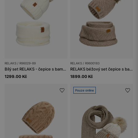
RELAKS / R96029-89
RELAKS / R9600183
Bílý set RELAKS - čepice s bambulí a šála
RELAKS béžový set čepice s bambulí + šála
1299.00 Kč
1899.00 Kč
Pouze online