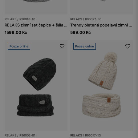
RELAKS / R96018-10
RELAKS / R96027-80
RELAKS zimní set čepice + šála + rukavice
Trendy pletená popelavá zimní dámská čepice RELAKS
1599.00 Kč
599.00 Kč
Pouze online
Pouze online
RELAKS / R96002-81
RELAKS / R96017-13