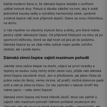
Každá moderní žena ví, že dámská čepice dokáže s outfitem
udělat hotové divy. Pokud si dáváte záležet na tom, aby k sobě
jednotlivé kousky ladily a vytvářely harmonický celek, správně
zvolená čepice váš look příjemně doplní. Stane se onou třešničkou
na dortu.
U nás myslíme na všechny stylové ženy a dívky, pro které máme
pestrý výběr dámských čepic. Od příjemně hřejivých na zimu až po
sportovní kšiltovky, které se dají nosit od jara až do podzimu.
Dámská čepice by se však měla vybírat nejen podle ročního
období, ale i podle barev.
Dámská zimní čepice zajistí maximum pohodlí
Jakmile zima začne klepat na dveře, objeví se první mrazíky a
teploty se budou zuby nehty držet okolo nuly, přijde vám dámská
zimní čepice zaručeně vhod. Jen si představte, jak jdete třeba do
práce nebo do školy, venku mrzne, až praští, možná dokonce padá
sníh a vám je zima na hlavu. Co vás zachrání v takové chvíli? My
máme jasno – naše zimní čepice!
Dámská zimní čepice má hned několik úkolů. Musí vás zahřát a
zajistit vám maximum pohodlí i během pořádně studených dní.
Zároveň vám ale musí na hlavě dokonale sedět – nesmí tlačit, ale