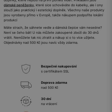
doplňky, které nejsou na první pohled vidět. Příkladem jsou
dámské peněženky
, které sice schováváte do kabelky, ale i ony
slouží jako praktický i estetický doplněk. Všechny naše produkty
jsou vyrobeny přímo v Evropě, takže nákupem podpoříte lokální
produkci
Máte strach, že sáhnete vedle a dámská čepice vám nesedne?
Není se čeho bát! U nás můžete zakoupené zboží do 30 dnů
vrátit. Nemůžete tak nic ztratit a nákup si o to více užijete.
Objednávky nad 500 Kč jsou navíc vždy zdarma.
Bezpečné nakupování
s certifikátem SSL
Doprava zdarma
nad 500 Kč
30 dní
na vrácení