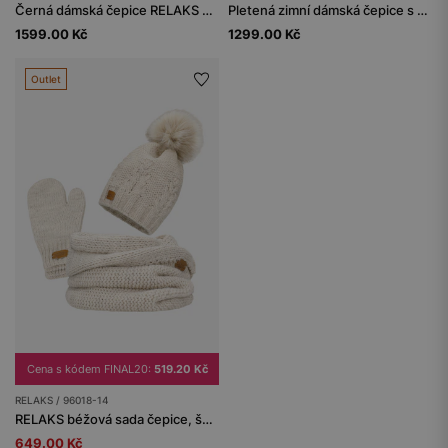
Černá dámská čepice RELAKS s příměsí vlny
Pletená zimní dámská čepice s bambulí v béžové barvě
1599.00 Kč
1299.00 Kč
Outlet
Cena s kódem FINAL20:
519.20 Kč
RELAKS / 96018-14
RELAKS béžová sada čepice, šála a rukavice
649.00 Kč