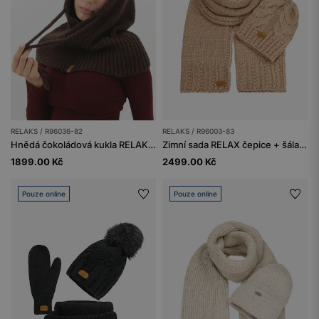
RELAKS / R96036-82
RELAKS / R96003-83
Hnědá čokoládová kukla RELAKS z merino vlny
Zimní sada RELAX čepice + šála z kombinace jehněčí vlny a bavlny
1899.00 Kč
2499.00 Kč
Pouze online
Pouze online