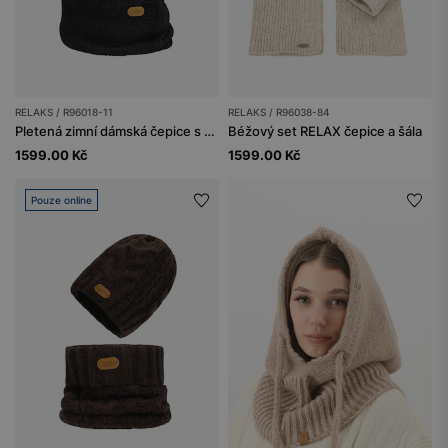
RELAKS / R96018-11
RELAKS / R96038-84
Pletená zimní dámská čepice s bambulí v černé barvě
Béžový set RELAX čepice a šála
1599.00 Kč
1599.00 Kč
Pouze online