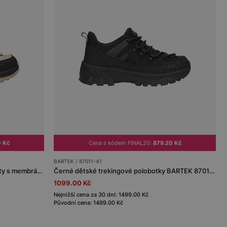
0 Kč
Cena s kódem FINAL20:
879.20 Kč
BARTEK / 87011-41
Béžovo-černé dětské trekkingové boty s membránou Nano-Tex™ BARTEK 87011-44
Černé dětské trekingové polobotky BARTEK 87011-41
1099.00 Kč
Nejnižší cena za 30 dní: 1499.00 Kč
Původní cena: 1499.00 Kč