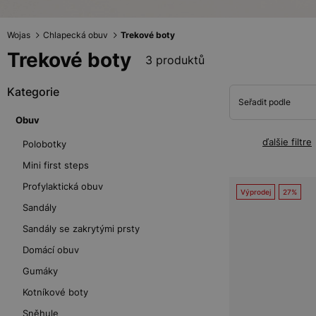
Wojas
Chlapecká obuv
Trekové boty
Trekové boty
3 produktů
Kategorie
Seřadit podle
Obuv
ďalšie filtre
Polobotky
Mini first steps
Profylaktická obuv
Výprodej
27%
Sandály
Sandály se zakrytými prsty
Domácí obuv
Gumáky
Kotníkové boty
Sněhule