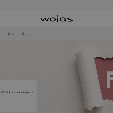
e
Line
Outlet
ách WOJAS i na www.wojas.cz