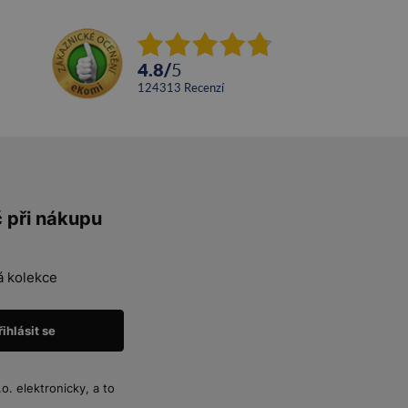
4.8
/
5
124313
recenzí
č při nákupu
á kolekce
. elektronicky, a to