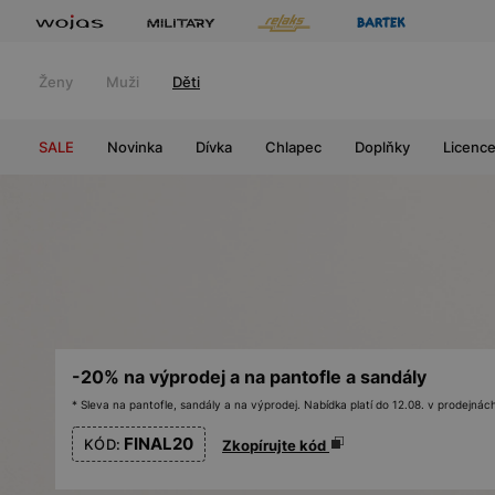
Ženy
Muži
Děti
SALE
Novinka
Dívka
Chlapec
Doplňky
Licenc
-20% na výprodej a na pantofle a sandály
* Sleva na pantofle, sandály a na výprodej. Nabídka platí do 12.08. v prodejn
FINAL20
KÓD:
Zkopírujte kód