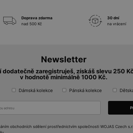
Doprava zdarma
30 dní
nad 500 Kč
na vrácení
Newsletter
 dodatečně zaregistruješ, získáš slevu 250 K
v hodnotě minimálně 1000 Kč.
Dámská kolekce
Pánská kolekce
Dětsk
láním obchodních sdělení prostřednictvím společnosti WOJAS Czech s.r.o
lu.