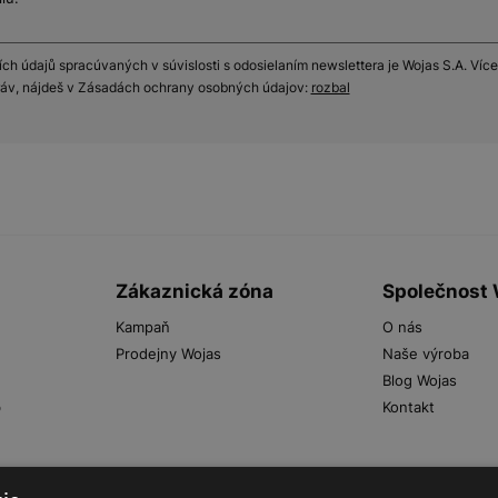
h údajů spracúvaných v súvislosti s odosielaním newslettera je Wojas S.A. Více
práv, nájdeš v Zásadách ochrany osobných údajov:
rozbal
Zákaznická zóna
Společnost
Kampaň
O nás
Prodejny Wojas
Naše výroba
Blog Wojas
b
Kontakt