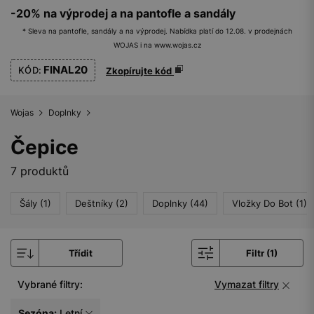
-20% na výprodej a na pantofle a sandály
* Sleva na pantofle, sandály a na výprodej. Nabídka platí do 12.08. v prodejnách
WOJAS i na www.wojas.cz
FINAL20
KÓD:
Zkopírujte kód
Wojas
Doplnky
Čepice
7 produktů
Šály (1)
Deštníky (2)
Doplnky (44)
Vložky Do Bot (1)
Třídit
Filtr (1)
Vybrané filtry:
Vymazat filtry
Sezóna:
Letní