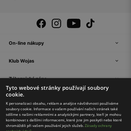
On-line nákupy
Klub Wojas
Zákaznická zóna
Tyto webové stránky používají soubory
cookie.
Společnost Wojas
K personalizaci obsahu, reklam a analýze návštěvnosti používáme
soubory cookie. Informace o vašem používání našich stránek také
Rady
sdílíme s našimi reklamními a analytickými partnery, kteří je mohou
kombinovat s dalšími informacemi, které jste jim poskytli nebo které
shromáždili při vašem používání jejich služeb.
Zásady ochrany