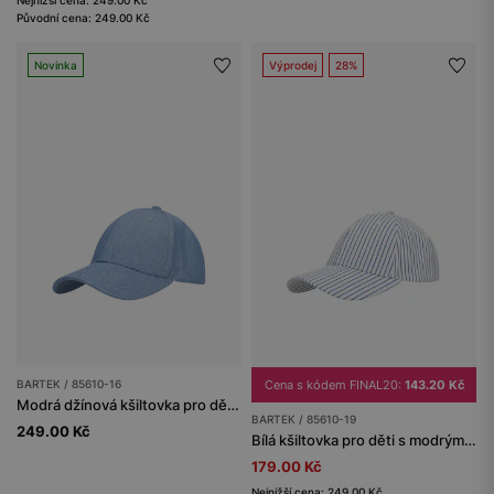
Původní cena: 249.00 Kč
Novinka
Výprodej
28%
BARTEK / 85610-16
Cena s kódem FINAL20:
143.20 Kč
Modrá džínová kšiltovka pro děti BARTEK 85610-16
BARTEK / 85610-19
249.00 Kč
Bílá kšiltovka pro děti s modrými pruhy BARTEK 85610-19
179.00 Kč
Nejnižší cena: 249.00 Kč