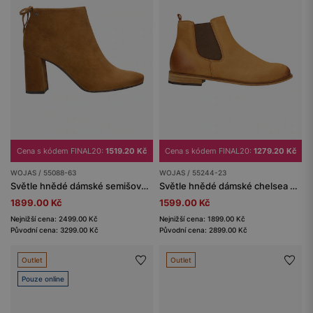
Cena s kódem FINAL20:
1519.20 Kč
Cena s kódem FINAL20:
1279.20 Kč
WOJAS / 55088-63
WOJAS / 55244-23
Světle hnědé dámské semišové kotníčkové boty na podpatku
Světle hnědé dámské chelsea boty z nubukové kůže
1899.00 Kč
1599.00 Kč
Nejnižší cena: 2499.00 Kč
Nejnižší cena: 1899.00 Kč
Původní cena: 3299.00 Kč
Původní cena: 2899.00 Kč
Outlet
Outlet
Pouze online