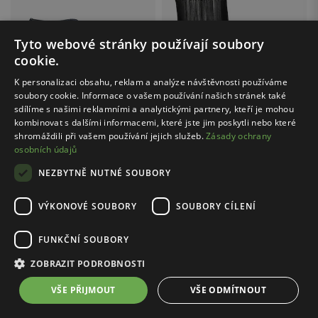
Tyto webové stránky používají soubory
cookie.
K personalizaci obsahu, reklam a analýze návštěvnosti používáme
soubory cookie. Informace o vašem používání našich stránek také
sdílíme s našimi reklamními a analytickými partnery, kteří je mohou
kombinovat s dalšími informacemi, které jste jim poskytli nebo které
shromáždili při vašem používání jejich služeb.
Zásady ochrany
Cena s kódem FINAL20:
1519.20 Kč
osobních údajů
Cena s kódem FINAL20:
1279.20 Kč
WOJAS / 55294-51
NEZBYTNĚ NUTNÉ SOUBORY
WOJAS / 64066-66
Černé nízké kovbojské kotníkové boty z hladké kůže
Granátové dámské polobotky z hladké velurové kůže
1899.00 Kč
1599.00 Kč
VÝKONOVÉ SOUBORY
SOUBORY CÍLENÍ
Nejnižší cena: 2499.00 Kč
Nejnižší cena: 1799.00 Kč
Původní cena: 3299.00 Kč
Původní cena: 2399.00 Kč
FUNKČNÍ SOUBORY
ZOBRAZIT PODROBNOSTI
1
3
VŠE PŘIJMOUT
VŠE ODMÍTNOUT