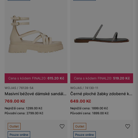
Cena s kódem FINAL20:
615.20 Kč
Cena s kódem FINAL20:
519.20 Kč
WOJAS / 76128-54
WOJAS / 74130-11
Masivní béžové dámské sandály z kůže
Černé ploché žabky zdobené krystalky
769.00 Kč
649.00 Kč
Nejnižší cena: 1299.00 Kč
Nejnižší cena: 1899.00 Kč
Původní cena: 2799.00 Kč
Původní cena: 1899.00 Kč
Outlet
Outlet
Pouze online
Pouze online