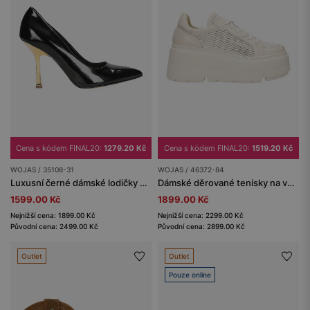
Cena s kódem FINAL20:
1279.20 Kč
Cena s kódem FINAL20:
1519.20 Kč
WOJAS / 35108-31
WOJAS / 46372-84
Luxusní černé dámské lodičky se zlatým podpatkem
Dámské děrované tenisky na vysoké platformě
1599.00 Kč
1899.00 Kč
Nejnižší cena: 1899.00 Kč
Nejnižší cena: 2299.00 Kč
Původní cena: 2499.00 Kč
Původní cena: 2899.00 Kč
Outlet
Outlet
Pouze online