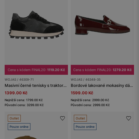
Cena s kódem FINAL20:
1119.20 Kč
Cena s kódem FINAL20:
1279.20 Kč
WOJAS / 46309-71
WOJAS / 46348-35
Masivní černé tenisky s traktorovou podrážkou
Bordové lakované mokasíny dámské na nízkém podpatku
1399.00 Kč
1599.00 Kč
Nejnižší cena: 1799.00 Kč
Nejnižší cena: 2999.00 Kč
Původní cena: 3299.00 Kč
Původní cena: 2999.00 Kč
Outlet
Outlet
Pouze online
Pouze online