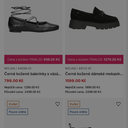
Cena s kódem FINAL20:
639.20 Kč
Cena s kódem FINAL20:
1279.20 Kč
WOJAS / 44039-51
WOJAS / 46112-61
Černé kožené balerínky s vázáním na řemínek
Černé kožené dámské mokasíny s kovovou ozdobou
799.00 Kč
1599.00 Kč
Nejnižší cena: 1299.00 Kč
Nejnižší cena: 1899.00 Kč
Původní cena: 2499.00 Kč
Původní cena: 2499.00 Kč
Outlet
Outlet
Pouze online
Pouze online