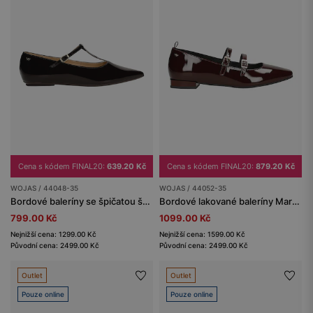
Cena s kódem FINAL20:
639.20 Kč
Cena s kódem FINAL20:
879.20 Kč
WOJAS / 44048-35
WOJAS / 44052-35
Bordové baleríny se špičatou špičkou a ozdobným páskem
Bordové lakované baleríny Mary Jane s dvěma pásky přes nárt
799.00 Kč
1099.00 Kč
Nejnižší cena: 1299.00 Kč
Nejnižší cena: 1599.00 Kč
Původní cena: 2499.00 Kč
Původní cena: 2499.00 Kč
Outlet
Outlet
Pouze online
Pouze online