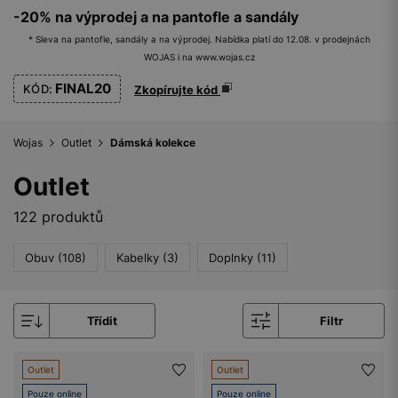
-20% na výprodej a na pantofle a sandály
* Sleva na pantofle, sandály a na výprodej. Nabídka platí do 12.08. v prodejnách
WOJAS i na www.wojas.cz
FINAL20
KÓD:
Zkopírujte kód
Wojas
Outlet
Dámská kolekce
Outlet
122 produktů
Obuv (108)
Kabelky (3)
Doplnky (11)
Třídit
Filtr
Outlet
Outlet
Pouze online
Pouze online