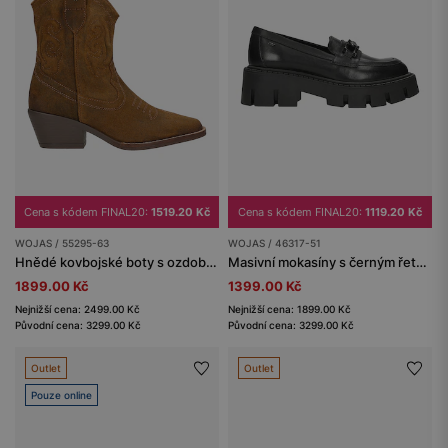
Cena s kódem FINAL20:
1519.20 Kč
Cena s kódem FINAL20:
1119.20 Kč
WOJAS / 55295-63
WOJAS / 46317-51
Hnědé kovbojské boty s ozdobným prošíváním
Masivní mokasíny s černým řetězem
1899.00 Kč
1399.00 Kč
Nejnižší cena: 2499.00 Kč
Nejnižší cena: 1899.00 Kč
Původní cena: 3299.00 Kč
Původní cena: 3299.00 Kč
Outlet
Outlet
Pouze online