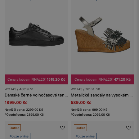
Cena s kódem FINAL20:
1519.20 Kč
Cena s kódem FINAL20:
471.20 Kč
WOJAS / 46019-51
WOJAS / 76184-50
Dámské černé volnočasové tenisky
Metalické sandály na vysokém klínu s ozdobou na řemínku
1899.00 Kč
589.00 Kč
Nejnižší cena: 2299.00 Kč
Nejnižší cena: 999.00 Kč
Původní cena: 2899.00 Kč
Původní cena: 2099.00 Kč
Outlet
Outlet
Pouze online
Pouze online