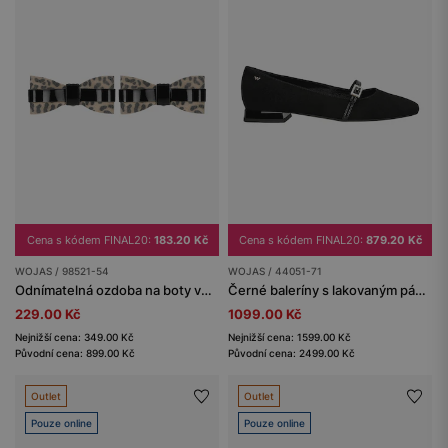
Cena s kódem FINAL20:
183.20 Kč
Cena s kódem FINAL20:
879.20 Kč
WOJAS / 98521-54
WOJAS / 44051-71
Odnímatelná ozdoba na boty ve formě mašle s leopardím vzorem a lakovaným páskem
Černé baleríny s lakovaným páskem přes nárt
229.00 Kč
1099.00 Kč
Nejnižší cena: 349.00 Kč
Nejnižší cena: 1599.00 Kč
Původní cena: 899.00 Kč
Původní cena: 2499.00 Kč
Outlet
Outlet
Pouze online
Pouze online