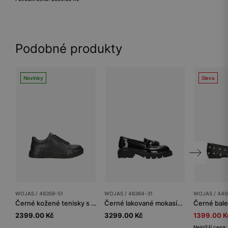
Podobné produkty
Novinky
Sleva
WOJAS / 46359-51
WOJAS / 46364-31
WOJAS / 440
Černé kožené tenisky s drážkovanou podrážkou
Černé lakované mokasíny se zdobným třásněm
2399.00 Kč
3299.00 Kč
1399.00 K
Nejnižší cena