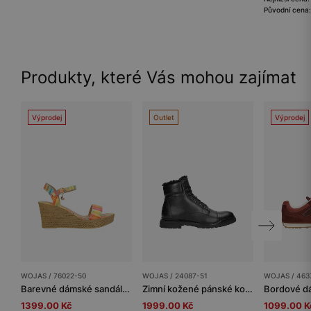
Původní cena
Produkty, které Vás mohou zajímat
Výprodej
Outlet
Výprodej
WOJAS / 76022-50
WOJAS / 24087-51
WOJAS / 463
Barevné dámské sandály na klínku
Zimní kožené pánské kotníkové boty v černé barvě
1399.00 Kč
1999.00 Kč
1099.00 K