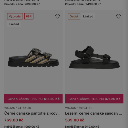
Původní cena: 2899.00 Kč
Původní cena: 2499.00 Kč
Výprodej
69%
Outlet
Limited
Limited
Cena s kódem FINAL20:
615.20 Kč
Cena s kódem FINAL20:
471.20 Kč
WOJAS / 74152-80
WOJAS / 76104-81
Černé dámské pantofle z lícové kůže a rafie s křišťálovou ozdobou
Ležérní černé dámské sandály z kvalitní kůže
769.00 Kč
589.00 Kč
Nejnižší cena: 1099.00 Kč
Nejnižší cena: 949.00 Kč