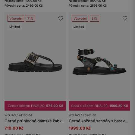
Nejnižší cena: 1099.00 Kč
Nejnižší cena: 1999.00 Kč
Původní cena: 2499.00 Kč
Původní cena: 2899.00 Kč
Výprodej
71%
Výprodej
31%
Limited
Limited
Cena s kódem FINAL20:
575.20 Kč
Cena s kódem FINAL20:
1599.20 Kč
WOJAS / 74160-51
WOJAS / 76261-51
Černé průhledné dámské žabky se zlatou přezkou
Černé kožené sandály s barevnými ozdobami
719.00 Kč
1999.00 Kč
Nejnižší cena: 769.00 Kč
Nejnižší cena: 2899.00 Kč