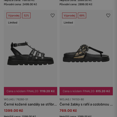
Původní cena: 2499.00 Kč
Původní cena: 2899.00 Kč
Výprodej
52%
Výprodej
69%
Limited
Limited
Cena s kódem FINAL20:
1119.20 Kč
Cena s kódem FINAL20:
615.20 Kč
WOJAS / 76260-51
WOJAS / 74153-80
Černé kožené sandály se stříbrnými cvočky
Černé žabky s rafií a ozdobnou přezkou
1399.00 Kč
769.00 Kč
Nejnižší cena: 1599.00 Kč
Nejnižší cena: 1099.00 Kč