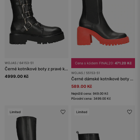
WOJAS / 64153-51
Cena s kódem FINAL20:
471.20 Kč
Černé kotníkové boty z pravé kůže s kovovými přezkami a masivní podrážkou
WOJAS / 55153-51
4999.00 Kč
Černé dámské kotníkové boty s červenou podrážkou
589.00 Kč
Nejnižší cena: 949.00 Kč
Původní cena: 3499.00 Kč
Limited
Limited