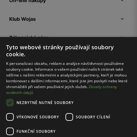
On-line nákupy
Klub Wojas
Zákaznická zóna
Tyto webové stránky používají soubory
cookie.
Společnost Wojas
K personalizaci obsahu, reklam a analýze návštěvnosti používáme
soubory cookie. Informace o vašem používání našich stránek také
Rady
sdílíme s našimi reklamními a analytickými partnery, kteří je mohou
kombinovat s dalšími informacemi, které jste jim poskytli nebo které
shromáždili při vašem používání jejich služeb.
Zásady ochrany
osobních údajů
NEZBYTNĚ NUTNÉ SOUBORY
VÝKONOVÉ SOUBORY
SOUBORY CÍLENÍ
Pravidla e-shopu
Zásady ochrany osobních údajů
FUNKČNÍ SOUBORY
Nastavení cookies