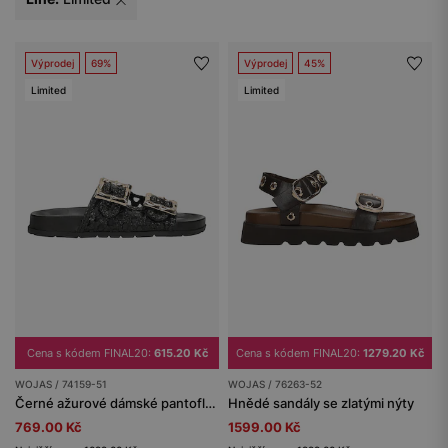
Výprodej
69%
Výprodej
45%
Limited
Limited
Cena s kódem FINAL20:
615.20 Kč
Cena s kódem FINAL20:
1279.20 Kč
WOJAS / 74159-51
WOJAS / 76263-52
Černé ažurové dámské pantofle z lícové kůže se zlatými přezkami
Hnědé sandály se zlatými nýty
769.00 Kč
1599.00 Kč