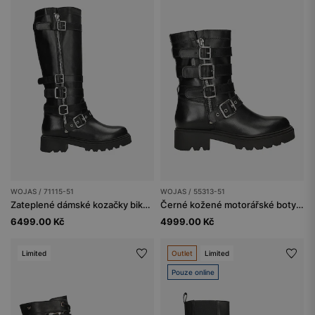
WOJAS / 71115-51
WOJAS / 55313-51
Zateplené dámské kozačky biker stylu z pravé kůže
Černé kožené motorářské boty se čtyřmi přezkami
6499.00 Kč
4999.00 Kč
Limited
Outlet
Limited
Pouze online