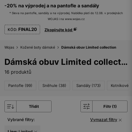
-20% na výprodej a na pantofle a sandály
* Sleva na pantofle, sandály a na výprodej. Nabídka platí do 12.08. v prodejnách
WOJAS i na www.wojas.cz
FINAL20
KÓD:
Zkopírujte kód
Wojas
Kožené boty dámské
Dámská obuv Limited collection
Dámská obuv Limited collection
16 produktů
Pantofle (99)
Sněhule (38)
Sandály (173)
Kotníkové 
Třídit
Filtr (1)
Vybrané filtry:
Vymazat filtry
Line:
Limited