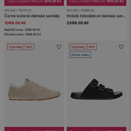
Cena s kódem FINAL20:
879.20 Kč
Cena s kódem FINAL20:
1919.20 Kč
WOJAS / 76210-51
WOJAS / 76266-62
Černé kožené dámské sandály
Hnědé čokoládové dámské sandály s ažurovým vzorem
1099.00 Kč
2399.00 Kč
Nejnižší cena: 2099.00 Kč
Původní cena: 2099.00 Kč
Výprodej
62%
Výprodej
60%
Pouze online