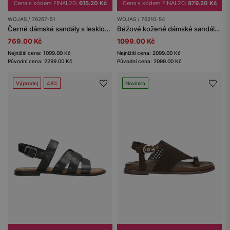
Cena s kódem FINAL20:
615.20 Kč
Cena s kódem FINAL20:
879.20 Kč
WOJAS / 76267-51
WOJAS / 76210-54
Černé dámské sandály s lesklou texturou
Béžové kožené dámské sandály s křížícími se pásky
769.00 Kč
1099.00 Kč
Nejnižší cena: 1099.00 Kč
Nejnižší cena: 2099.00 Kč
Původní cena: 2299.00 Kč
Původní cena: 2099.00 Kč
Výprodej
48%
Novinka