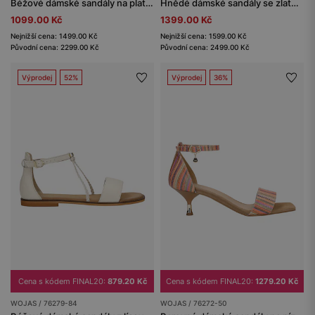
Béžové dámské sandály na platformě s klínkovým podpatkem
Hnědé dámské sandály se zlatou ozdobou
1099.00 Kč
1399.00 Kč
Nejnižší cena: 1499.00 Kč
Nejnižší cena: 1599.00 Kč
Původní cena: 2299.00 Kč
Původní cena: 2499.00 Kč
Výprodej
52%
Výprodej
36%
Cena s kódem FINAL20:
879.20 Kč
Cena s kódem FINAL20:
1279.20 Kč
WOJAS / 76279-84
WOJAS / 76272-50