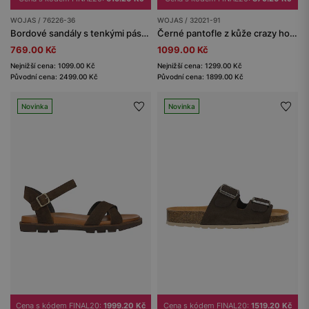
WOJAS / 76226-36
WOJAS / 32021-91
Bordové sandály s tenkými pásky na vysokém podpatku
Černé pantofle z kůže crazy horse na korkové podrážce
769.00 Kč
1099.00 Kč
Nejnižší cena: 1099.00 Kč
Nejnižší cena: 1299.00 Kč
Původní cena: 2499.00 Kč
Původní cena: 1899.00 Kč
Novinka
Novinka
Cena s kódem FINAL20:
1999.20 Kč
Cena s kódem FINAL20:
1519.20 Kč