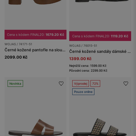
Cena s kódem FINAL20:
1679.20 Kč
Cena s kódem FINAL20:
1119.20 Kč
WOJAS / 74171-51
WOJAS / 76015-51
Černé kožené pantofle na sloupkovém podpatku a platformě
Černé kožené sandály dámské z kvalitní kůže
2099.00 Kč
1399.00 Kč
Nejnižší cena: 1599.00 Kč
Původní cena: 2299.00 Kč
Novinka
Výprodej
72%
Pouze online