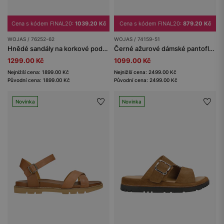
Cena s kódem FINAL20:
1039.20 Kč
Cena s kódem FINAL20:
879.20 Kč
WOJAS / 76252-62
WOJAS / 74159-51
Hnědé sandály na korkové podrážce
Černé ažurové dámské pantofle z lícové kůže se zlatými přezkami
1299.00 Kč
1099.00 Kč
Nejnižší cena: 1899.00 Kč
Nejnižší cena: 2499.00 Kč
Původní cena: 1899.00 Kč
Původní cena: 2499.00 Kč
Novinka
Novinka