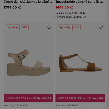
Černé dámské žabky z kvalitní hladké kůže
Tmavohnědé dámské sandály ze štípenky
1799.00 Kč
1499.00 Kč
Nejnižší cena: 2299.00 Kč
Původní cena: 2299.00 Kč
Výprodej
52%
Výprodej
44%
Cena s kódem FINAL20:
879.20 Kč
Cena s kódem FINAL20:
1119.20 Kč
WOJAS / 76254-64
WOJAS / 76253-62