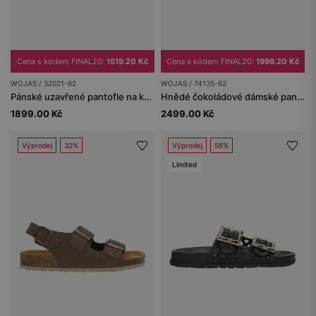
Cena s kódem FINAL20:
1519.20 Kč
Cena s kódem FINAL20:
1999.20 Kč
WOJAS / 32021-62
WOJAS / 74135-62
Pánské uzavřené pantofle na korkové podrážce
Hnědé čokoládové dámské pantofle ze štípenky
1899.00 Kč
2499.00 Kč
Výprodej
32%
Výprodej
56%
Limited