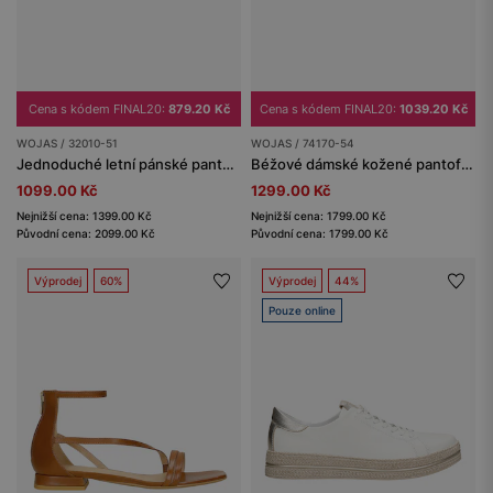
Cena s kódem FINAL20:
879.20 Kč
Cena s kódem FINAL20:
1039.20 Kč
WOJAS / 32010-51
WOJAS / 74170-54
Jednoduché letní pánské pantofle z černé kůže
Béžové dámské kožené pantofle s kovovou ozdobou
1099.00 Kč
1299.00 Kč
Nejnižší cena: 1399.00 Kč
Nejnižší cena: 1799.00 Kč
Původní cena: 2099.00 Kč
Původní cena: 1799.00 Kč
Výprodej
60%
Výprodej
44%
Pouze online