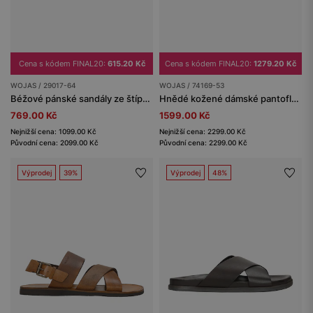
Cena s kódem FINAL20:
615.20 Kč
Cena s kódem FINAL20:
1279.20 Kč
WOJAS / 29017-64
WOJAS / 74169-53
Béžové pánské sandály ze štípenky
Hnědé kožené dámské pantofle na nízkém klínovém podpatku
769.00 Kč
1599.00 Kč
Nejnižší cena: 1099.00 Kč
Nejnižší cena: 2299.00 Kč
Původní cena: 2099.00 Kč
Původní cena: 2299.00 Kč
Výprodej
39%
Výprodej
48%