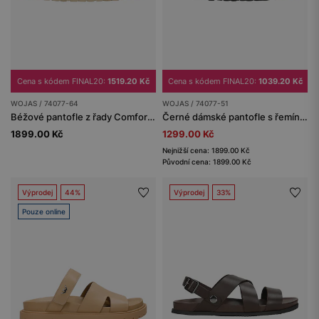
Cena s kódem FINAL20:
1519.20 Kč
Cena s kódem FINAL20:
1039.20 Kč
WOJAS / 74077-64
WOJAS / 74077-51
Béžové pantofle z řady Comfort na korkové podrážce
Černé dámské pantofle s řemínky a korkovou podrážkou
1899.00 Kč
1299.00 Kč
Nejnižší cena: 1899.00 Kč
Původní cena: 1899.00 Kč
Výprodej
44%
Výprodej
33%
Pouze online