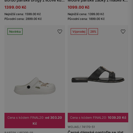
1399.00 Kč
1099.00 Kč
Nejnižší cena: 1599.00 Kč
Nejnižší cena: 1399.00 Kč
Původní cena: 2899.00 Kč
Původní cena: 1899.00 Kč
Novinka
Výprodej
28%
Cena s kódem FINAL20:
od 303.20
Cena s kódem FINAL20:
1039.20 Kč
Kč
WOJAS / 74170-51
Černé dámské pantofle se zlatou ozdobou
BARTEK / 85205-19