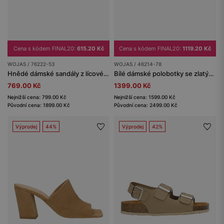
Cena s kódem FINAL20:
615.20 Kč
Cena s kódem FINAL20:
1119.20 Kč
WOJAS / 76222-53
WOJAS / 46214-78
Hnědé dámské sandály z lícové kůže
Bílé dámské polobotky se zlatými detaily a béžovou podrážkou
769.00 Kč
1399.00 Kč
Nejnižší cena: 799.00 Kč
Nejnižší cena: 1599.00 Kč
Původní cena: 1899.00 Kč
Původní cena: 2499.00 Kč
Výprodej
44%
Výprodej
42%