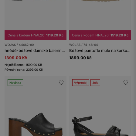
Cena s kódem FINAL20:
1119.20 Kč
Cena s kódem FINAL20:
1519.20 Kč
WOJAS / 44062-80
WOJAS / 74148-64
hnědě-béžové dámské balerínky z pleteniny
Béžové pantofle mule na korkové podrážce
1399.00 Kč
1899.00 Kč
Nejnižší cena: 1599.00 Kč
Původní cena: 2399.00 Kč
Novinka
Výprodej
39%