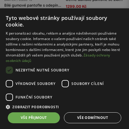
Bílé gumové pantofle s odepínacími ozdobami
1299.00 Kč
od 379.00 Kč
Nejnižší cena: 1799.00 Kč
Tyto webové stránky používají soubory
Původní cena: 1799.00 Kč
cookie.
K personalizaci obsahu, reklam a analýze návštěvnosti používáme
soubory cookie. Informace o vašem používání našich stránek také
...
1
36
sdílíme s našimi reklamními a analytickými partnery, kteří je mohou
kombinovat s dalšími informacemi, které jste jim poskytli nebo které
shromáždili při vašem používání jejich služeb.
Zásady ochrany
osobních údajů
NEZBYTNĚ NUTNÉ SOUBORY
Bezpečné nakupování
s certifikátem SSL
VÝKONOVÉ SOUBORY
SOUBORY CÍLENÍ
Doprava zdarma
FUNKČNÍ SOUBORY
nad 500 Kč
ZOBRAZIT PODROBNOSTI
30 dní
VŠE PŘIJMOUT
VŠE ODMÍTNOUT
na vrácení