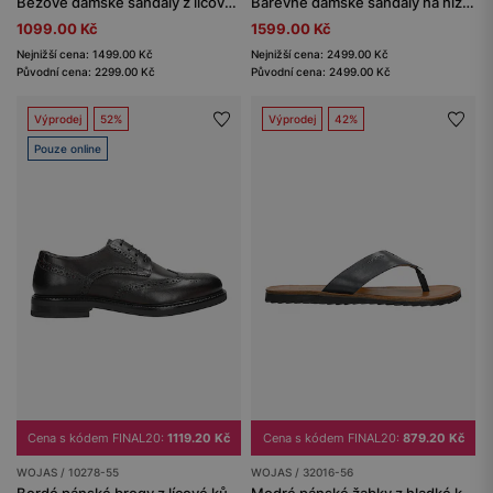
Béžové dámské sandály z lícové kůže
Barevné dámské sandály na nízkém podpatku
1099.00 Kč
1599.00 Kč
Nejnižší cena: 1499.00 Kč
Nejnižší cena: 2499.00 Kč
Původní cena: 2299.00 Kč
Původní cena: 2499.00 Kč
Výprodej
52%
Výprodej
42%
Pouze online
Cena s kódem FINAL20:
1119.20 Kč
Cena s kódem FINAL20:
879.20 Kč
WOJAS / 10278-55
WOJAS / 32016-56
Bordó pánské brogy z lícové kůže
Modré pánské žabky z hladké kůže