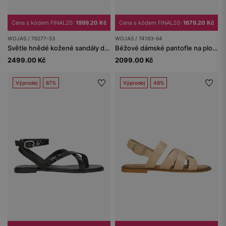
Cena s kódem FINAL20:
1999.20 Kč
Cena s kódem FINAL20:
1679.20 Kč
WOJAS / 76277-53
WOJAS / 74163-64
Světle hnědé kožené sandály dámské
Béžové dámské pantofle na ploché podrážce
2499.00 Kč
2099.00 Kč
Výprodej
67%
Výprodej
48%