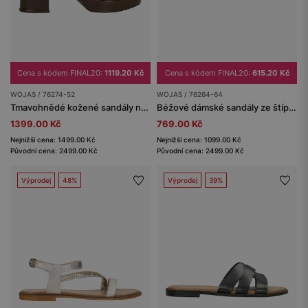
Cena s kódem FINAL20:
1119.20 Kč
Cena s kódem FINAL20:
615.20 Kč
WOJAS / 76274-52
WOJAS / 76264-64
Tmavohnědé kožené sandály na širokém podpatku
Béžové dámské sandály ze štípenky
1399.00 Kč
769.00 Kč
Nejnižší cena: 1499.00 Kč
Nejnižší cena: 1099.00 Kč
Původní cena: 2499.00 Kč
Původní cena: 2499.00 Kč
Výprodej
48%
Výprodej
39%