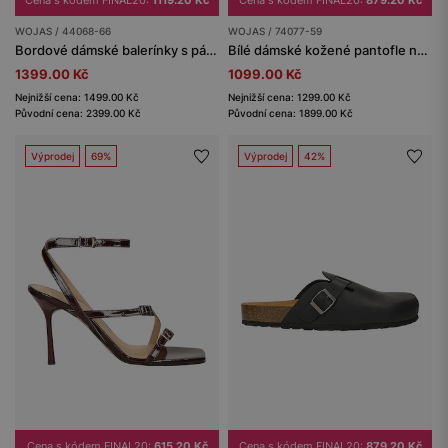
WOJAS / 44068-66
WOJAS / 74077-59
Bordové dámské balerínky s páskem a ozdobnou přezkou
Bílé dámské kožené pantofle na korkové podrážce
1399.00 Kč
1099.00 Kč
Nejnižší cena: 1499.00 Kč
Nejnižší cena: 1299.00 Kč
Původní cena: 2399.00 Kč
Původní cena: 1899.00 Kč
Výprodej
69%
Výprodej
42%
Cena s kódem FINAL20:
615.20 Kč
Cena s kódem FINAL20:
879.20 Kč