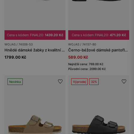
Cena s kódem FINAL20:
1439.20 Kč
Cena s kódem FINAL20:
471.20 Kč
WOJAS / 74008-53
WOJAS / 74157-80
Hnědé dámské žabky z kvalitní hladké kůže
Černo-béžové dámské pantofle z lícové kůže s pleteninou z rafie
1799.00 Kč
589.00 Kč
Nejnižší cena: 769.00 Kč
Původní cena: 2099.00 Kč
Novinka
Výprodej
32%