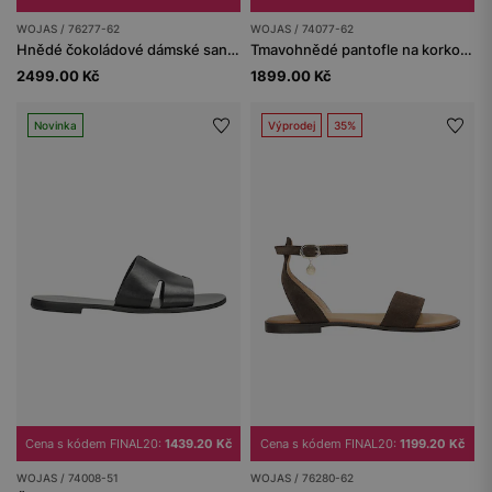
WOJAS / 76277-62
WOJAS / 74077-62
Hnědé čokoládové dámské sandály ze štípenky
Tmavohnědé pantofle na korkovém klínu s přezkami
2499.00 Kč
1899.00 Kč
Novinka
Výprodej
35%
Cena s kódem FINAL20:
1439.20 Kč
Cena s kódem FINAL20:
1199.20 Kč
WOJAS / 74008-51
WOJAS / 76280-62