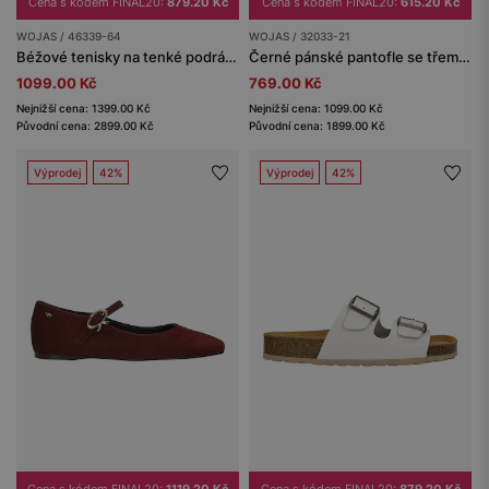
Cena s kódem FINAL20:
879.20 Kč
Cena s kódem FINAL20:
615.20 Kč
WOJAS / 46339-64
WOJAS / 32033-21
Béžové tenisky na tenké podrážce
Černé pánské pantofle se třemi přezkami
1099.00 Kč
769.00 Kč
Nejnižší cena: 1399.00 Kč
Nejnižší cena: 1099.00 Kč
Původní cena: 2899.00 Kč
Původní cena: 1899.00 Kč
Výprodej
42%
Výprodej
42%
Cena s kódem FINAL20:
1119.20 Kč
Cena s kódem FINAL20:
879.20 Kč