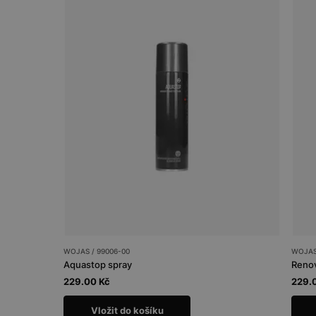
WOJAS / 99006-00
WOJAS 
Aquastop spray
Renov
229.00 Kč
229.
Vložit do košíku