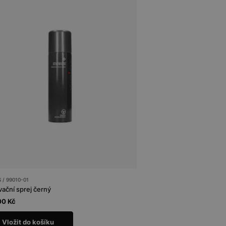
/ 99010-01
ační sprej černý
00 Kč
Vložit do košíku