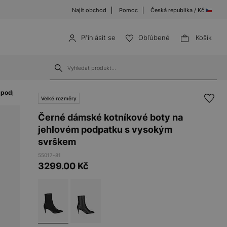
Najít obchod
Pomoc
Česká republika / Kč
Přihlásit se
Obľúbené
Košík
m podpatku s vysokým svrškem 55017-81
Velké rozměry
Černé dámské kotníkové boty na
jehlovém podpatku s vysokým
svrškem
55017-81
3299.00
Kč