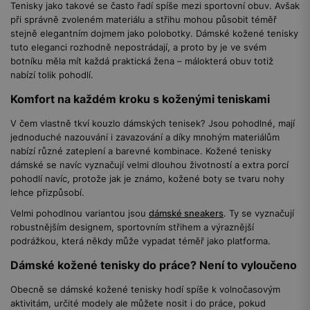
Tenisky jako takové se často řadí spíše mezi sportovní obuv. Avšak
při správně zvoleném materiálu a střihu mohou působit téměř
stejně elegantním dojmem jako polobotky. Dámské kožené tenisky
tuto eleganci rozhodně nepostrádají, a proto by je ve svém
botníku měla mít každá praktická žena – málokterá obuv totiž
nabízí tolik pohodlí.
Komfort na každém kroku s koženými teniskami
V čem vlastně tkví kouzlo dámských tenisek? Jsou pohodlné, mají
jednoduché nazouvání i zavazování a díky mnohým materiálům
nabízí různé zateplení a barevné kombinace. Kožené tenisky
dámské se navíc vyznačují velmi dlouhou životností a extra porcí
pohodlí navíc, protože jak je známo, kožené boty se tvaru nohy
lehce přizpůsobí.
Velmi pohodlnou variantou jsou
dámské sneakers
. Ty se vyznačují
robustnějším designem, sportovním střihem a výraznější
podrážkou, která někdy může vypadat téměř jako platforma.
Dámské kožené tenisky do práce? Není to vyloučeno
Obecně se dámské kožené tenisky hodí spíše k volnočasovým
aktivitám, určité modely ale můžete nosit i do práce, pokud