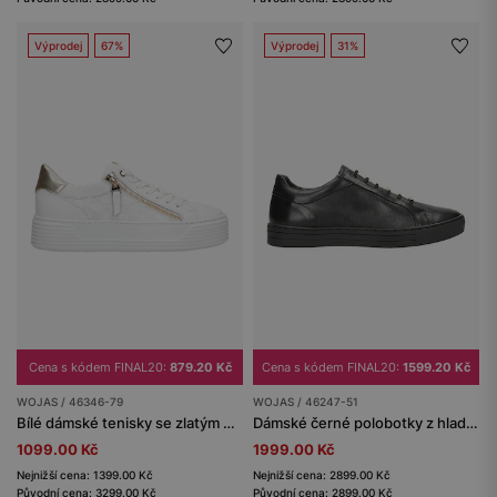
Výprodej
67%
Výprodej
31%
Cena s kódem FINAL20:
879.20 Kč
Cena s kódem FINAL20:
1599.20 Kč
WOJAS / 46346-79
WOJAS / 46247-51
Bílé dámské tenisky se zlatým ozdobným zipem
Dámské černé polobotky z hladké kůže se zlatými prvky
1099.00 Kč
1999.00 Kč
Nejnižší cena: 1399.00 Kč
Nejnižší cena: 2899.00 Kč
Původní cena: 3299.00 Kč
Původní cena: 2899.00 Kč