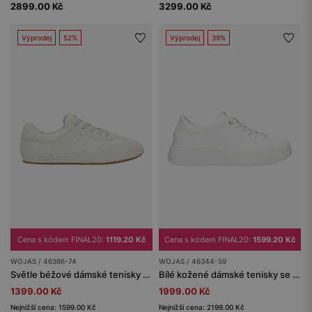
2899.00 Kč
3299.00 Kč
Výprodej
52%
Výprodej
39%
Cena s kódem FINAL20:
1119.20 Kč
Cena s kódem FINAL20:
1599.20 Kč
WOJAS / 46386-74
WOJAS / 46344-59
Světle béžové dámské tenisky na nízké podrážce
Bílé kožené dámské tenisky se zlatými detaily
1399.00 Kč
1999.00 Kč
Nejnižší cena: 1599.00 Kč
Nejnižší cena: 2199.00 Kč