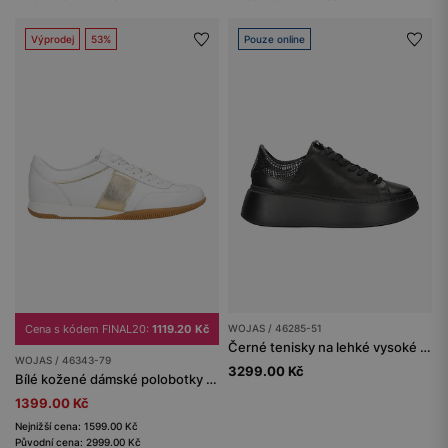
Výprodej
53%
Pouze online
Cena s kódem FINAL20:
1119.20 Kč
WOJAS / 46285-51
Černé tenisky na lehké vysoké podrážce
WOJAS / 46343-79
3299.00 Kč
Bílé kožené dámské polobotky se zlatými detaily
1399.00 Kč
Nejnižší cena: 1599.00 Kč
Původní cena: 2999.00 Kč