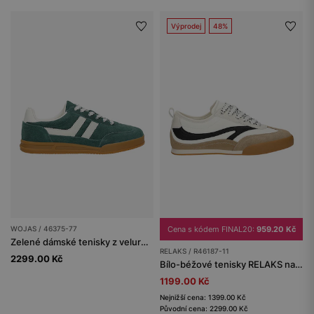
Výprodej
48%
WOJAS / 46375-77
Cena s kódem FINAL20:
959.20 Kč
Zelené dámské tenisky z velurové useně
RELAKS / R46187-11
2299.00 Kč
Bílo-béžové tenisky RELAKS na ploché podrážce
1199.00 Kč
Nejnižší cena: 1399.00 Kč
Původní cena: 2299.00 Kč