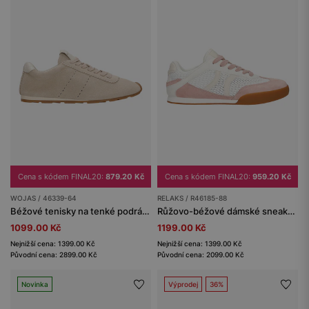
Cena s kódem FINAL20:
879.20 Kč
Cena s kódem FINAL20:
959.20 Kč
WOJAS / 46339-64
RELAKS / R46185-88
Béžové tenisky na tenké podrážce
Růžovo-béžové dámské sneakers RELAKS s prodyšným mesh panelem
1099.00 Kč
1199.00 Kč
Nejnižší cena: 1399.00 Kč
Nejnižší cena: 1399.00 Kč
Původní cena: 2899.00 Kč
Původní cena: 2099.00 Kč
Novinka
Výprodej
36%