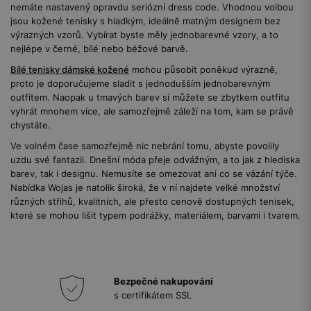
nemáte nastavený opravdu seriózní dress code. Vhodnou volbou
jsou kožené tenisky s hladkým, ideálně matným designem bez
výrazných vzorů. Vybírat byste měly jednobarevné vzory, a to
nejlépe v černé, bílé nebo béžové barvě.
Bílé tenisky dámské kožené
mohou působit poněkud výrazně,
proto je doporučujeme sladit s jednodušším jednobarevným
outfitem. Naopak u tmavých barev si můžete se zbytkem outfitu
vyhrát mnohem více, ale samozřejmě záleží na tom, kam se právě
chystáte.
Ve volném čase samozřejmě nic nebrání tomu, abyste povolily
uzdu své fantazii. Dnešní móda přeje odvážným, a to jak z hlediska
barev, tak i designu. Nemusíte se omezovat ani co se vázání týče.
Nabídka Wojas je natolik široká, že v ní najdete velké množství
různých střihů, kvalitních, ale přesto cenově dostupných tenisek,
které se mohou lišit typem podrážky, materiálem, barvami i tvarem.
Bezpečné nakupování
s certifikátem SSL