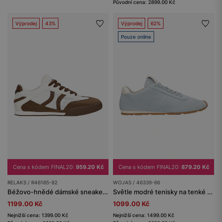
Původní cena: 2899.00 Kč
Výprodej
43%
Výprodej
62%
Pouze online
Cena s kódem FINAL20:
959.20 Kč
Cena s kódem FINAL20:
879.20 Kč
RELAKS / R46185-82
WOJAS / 46339-66
Béžovo-hnědé dámské sneakers v retro stylu s perforovaným svrškem RELAKS
Světle modré tenisky na tenké podrážce
1199.00 Kč
1099.00 Kč
Nejnižší cena: 1399.00 Kč
Nejnižší cena: 1499.00 Kč