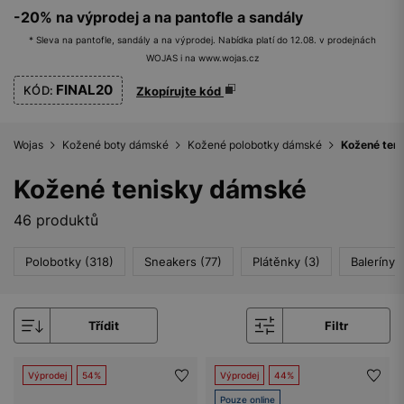
-20% na výprodej a na pantofle a sandály
* Sleva na pantofle, sandály a na výprodej. Nabídka platí do 12.08. v prodejnách
WOJAS i na www.wojas.cz
FINAL20
KÓD:
Zkopírujte kód
Wojas
Kožené boty dámské
Kožené polobotky dámské
Kožené ten
Kožené tenisky dámské
46 produktů
Polobotky (318)
Sneakers (77)
Plátěnky (3)
Baleríny 
Třídit
Filtr
Výprodej
54%
Výprodej
44%
Pouze online