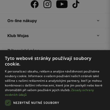
On-line nákupy
Klub Wojas
Zákaznická zóna
Tyto webové stránky používají soubory
cookie.
Společnost Wojas
K personalizaci obsahu, reklam a analýze návštěvnosti používáme
soubory cookie. Informace o vašem používání našich stránek také
Rady
sdílíme s našimi reklamními a analytickými partnery, kteří je mohou
kombinovat s dalšími informacemi, které jste jim poskytli nebo které
shromáždili při vašem používání jejich služeb.
Zásady ochrany
osobních údajů
NEZBYTNĚ NUTNÉ SOUBORY