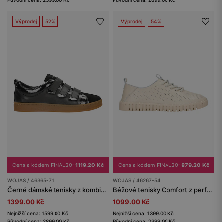
Původní cena: 2399.00 Kč
Původní cena: 2899.00 Kč
Výprodej
52%
Výprodej
54%
Cena s kódem FINAL20:
1119.20 Kč
Cena s kódem FINAL20:
879.20 Kč
WOJAS / 46365-71
WOJAS / 46267-54
Černé dámské tenisky z kombinovaných kůží na suchý zip
Béžové tenisky Comfort z perforované kůže
1399.00 Kč
1099.00 Kč
Nejnižší cena: 1599.00 Kč
Nejnižší cena: 1399.00 Kč
Původní cena: 2899.00 Kč
Původní cena: 2399.00 Kč