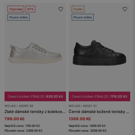
Výprodej
67%
Outlet
Pouze online
Pouze online
Cena s kódem FINAL20:
639.20 Kč
Cena s kódem FINAL20:
1119.20 Kč
WOJAS / 46265-58
WOJAS / 46321-51
Zlaté dámské tenisky z kolekce Comfort
Černé dámské kožené tenisky na silné podrážce
799.00 Kč
1399.00 Kč
Nejnižší cena: 769.00 Kč
Nejnižší cena: 1899.00 Kč
Původní cena: 2399.00 Kč
Původní cena: 3299.00 Kč