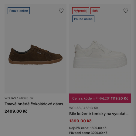
Pouze online
Výprodej
58%
Pouze online
WOJAS / 46395-62
Cena s kódem FINAL20:
1119.20 Kč
Tmavě hnědé čokoládové dámské tenisky na ploché podrážce
WOJAS / 46313-59
2499.00 Kč
Bílé kožené tenisky na vysoké platformě
1399.00 Kč
Nejnižší cena: 1599.00 Kč
Původní cena: 3299.00 Kč