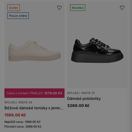
Outlet
Novinka
Pouze online
Cena s kódem FINAL20:
1279.20 Kč
WOJAS / 46419-31
Dámské polobotky
WOJAS / 46019-54
3299.00 Kč
Béžové dámské tenisky s jemnými zlatými akcenty
1599.00 Kč
Nejnižší cena: 1899.00 Kč
Původní cena: 2899.00 Kč