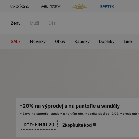
Ženy
Muži
Děti
SALE
Novinky
Obuv
Kabelky
Doplňky
Line
-20% na výprodej a na pantofle a sandály
* Sleva na pantofle, sandály a na výprodej. Nabídka platí do 12.08. v prodejn
FINAL20
KÓD:
Zkopírujte kód