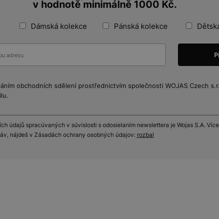
v hodnotě minimálně 1000 Kč.
Dámská kolekce
Pánská kolekce
Dětsk
láním obchodních sdělení prostřednictvím společnosti WOJAS Czech s.r.o
lu.
h údajů spracúvaných v súvislosti s odosielaním newslettera je Wojas S.A. Více
práv, nájdeš v Zásadách ochrany osobných údajov:
rozbal