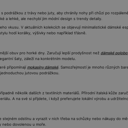
 s podrážkou z trávy nebo juty, aby chránily nohy při chůzi po rozpálen
é a lehké, ale nechybí jim módní design s trendy detaily.
šeho vkusu. V aktuálních kolekcích se objevují minimalistické dámské es
ylu hodí korálky, výšivky nebo například třásně.
enější obuv pro horké dny. Zaručují lepší prodyšnost než
dámské polobo
egantní šaty, záleží na konkrétním modelu.
teré připomínají
mokasíny dámské
. Samozřejmostí je mnoho různých barev 
í s jednoduchou jutovou podrážkou.
ípadně několik dalších z textilních materiálů. Přírodní italská kůže zaru
riálu. A na své si přijdete, i když preferujete lokální výrobu a udržitel
 stejném odstínu a vyrazit v nich třeba na schůzky nebo nákupy do měs
ty nebo dovolenou u moře.