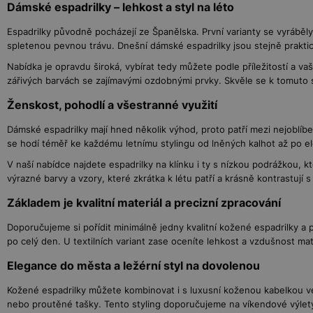
Dámské espadrilky – lehkost a styl na léto
Espadrilky původně pocházejí ze Španělska. První varianty se vyráběly
spletenou pevnou trávu. Dnešní dámské espadrilky jsou stejně praktick
Nabídka je opravdu široká, vybírat tedy můžete podle příležitostí a va
zářivých barvách se zajímavými ozdobnými prvky. Skvěle se k tomuto st
Ženskost, pohodlí a všestranné využití
Dámské espadrilky mají hned několik výhod, proto patří mezi nejoblíb
se hodí téměř ke každému letnímu stylingu od lněných kalhot až po el
V naší nabídce najdete espadrilky na klínku i ty s nízkou podrážkou, k
výrazné barvy a vzory, které zkrátka k létu patří a krásně kontrastuj
Základem je kvalitní materiál a precizní zpracování
Doporučujeme si pořídit minimálně jedny kvalitní kožené espadrilky a př
po celý den. U textilních variant zase oceníte lehkost a vzdušnost mate
Elegance do města a ležérní styl na dovolenou
Kožené espadrilky můžete kombinovat i s luxusní koženou kabelkou ve
nebo proutěné tašky. Tento styling doporučujeme na víkendové výle