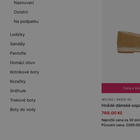
Nazouvací
Ostatní
Na podpatku
Lodičky
Sandály
Pantofle
Domácí obuv
Kotníkové boty
Kozačky
Cena s k
Sněhule
WOJAS / 46325-63
Trekové boty
Hnědé dámské espad
Boty do vody
769.00 Kč
Nejnižší cena za 30 dní
Původní cena: 2099.00