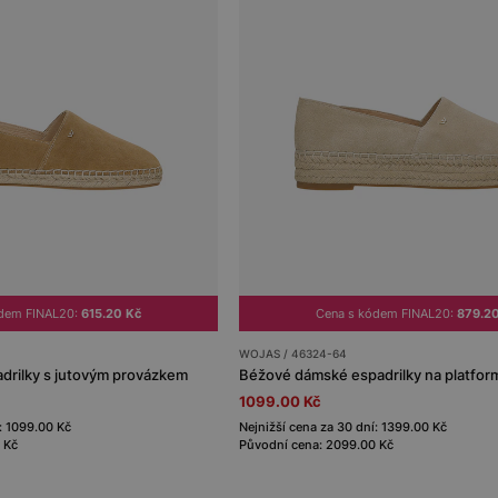
ódem FINAL20:
615.20 Kč
Cena s kódem FINAL20:
879.2
WOJAS / 46324-64
rilky s jutovým provázkem
Béžové dámské espadrilky na platfor
1099.00 Kč
: 1099.00 Kč
Nejnižší cena za 30 dní: 1399.00 Kč
 Kč
Původní cena: 2099.00 Kč