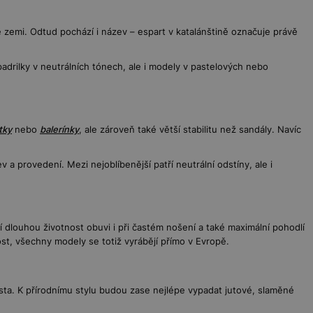
é zemi. Odtud pochází i název – espart v katalánštině označuje právě
padrilky v neutrálních tónech, ale i modely v pastelových nebo
tky
nebo
balerínky
, ale zároveň také větší stabilitu než sandály. Navíc
a provedení. Mezi nejoblíbenější patří neutrální odstíny, ale i
čí dlouhou životnost obuvi i při častém nošení a také maximální pohodlí
nost, všechny modely se totiž vyrábějí přímo v Evropě.
ta. K přírodnímu stylu budou zase nejlépe vypadat jutové, slaměné