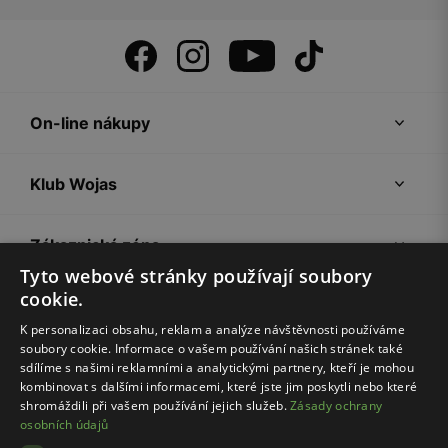
On-line nákupy
Klub Wojas
Zákaznická zóna
Tyto webové stránky používají soubory
cookie.
Společnost Wojas
K personalizaci obsahu, reklam a analýze návštěvnosti používáme
soubory cookie. Informace o vašem používání našich stránek také
Rady
sdílíme s našimi reklamními a analytickými partnery, kteří je mohou
kombinovat s dalšími informacemi, které jste jim poskytli nebo které
shromáždili při vašem používání jejich služeb.
Zásady ochrany
osobních údajů