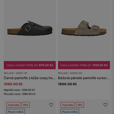
Cena s kódem FINAL20:
879.20 Kč
Cena s kódem FINAL20:
1519.20 Kč
WOJAS / 32021-91
WOJAS / 32020-64
Černé pantofle z kůže crazy horse na korkové podrážce
Béžové pánské pantofle na korkové podrážce
1099.00 Kč
1899.00 Kč
Nejnižší cena: 1299.00 Kč
Původní cena: 1899.00 Kč
Výprodej
60%
Výprodej
58%
Pouze online
Pouze online