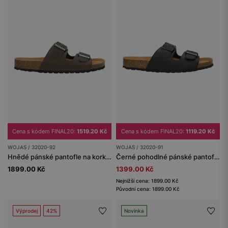
Cena s kódem FINAL20:
1519.20 Kč
Cena s kódem FINAL20:
1119.20 Kč
WOJAS / 32020-92
WOJAS / 32020-91
Hnědé pánské pantofle na korkové podešvi z crazy horse kůže
Černé pohodlné pánské pantofle na korkové podrážce
1899.00 Kč
1399.00 Kč
Nejnižší cena: 1899.00 Kč
Původní cena: 1899.00 Kč
Výprodej
42%
Novinka