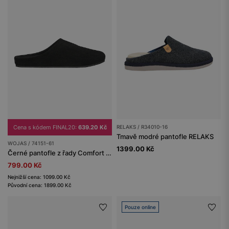
Cena s kódem FINAL20:
639.20 Kč
RELAKS / R34010-16
Tmavě modré pantofle RELAKS
WOJAS / 74151-61
1399.00 Kč
Černé pantofle z řady Comfort z velurové štípané useně
799.00 Kč
Nejnižší cena: 1099.00 Kč
Původní cena: 1899.00 Kč
Pouze online