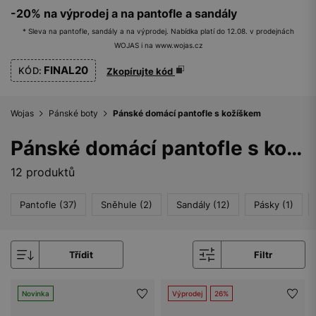
-20% na výprodej a na pantofle a sandály
* Sleva na pantofle, sandály a na výprodej. Nabídka platí do 12.08. v prodejnách
WOJAS i na www.wojas.cz
FINAL20
KÓD:
Zkopírujte kód
Wojas
Pánské boty
Pánské domácí pantofle s kožíškem
Pánské domácí pantofle s kožíškem
12 produktů
Pantofle (37)
Sněhule (2)
Sandály (12)
Pásky (1)
Třídit
Filtr
Novinka
Výprodej
26%