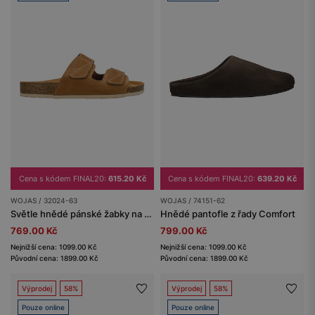
Cena s kódem FINAL20:
615.20 Kč
Cena s kódem FINAL20:
639.20 Kč
WOJAS / 32024-63
WOJAS / 74151-62
Světle hnědé pánské žabky na korkové podešvi se suchými zipy
Hnědé pantofle z řady Comfort
769.00 Kč
799.00 Kč
Nejnižší cena: 1099.00 Kč
Nejnižší cena: 1099.00 Kč
Původní cena: 1899.00 Kč
Původní cena: 1899.00 Kč
Výprodej
58%
Výprodej
58%
Pouze online
Pouze online