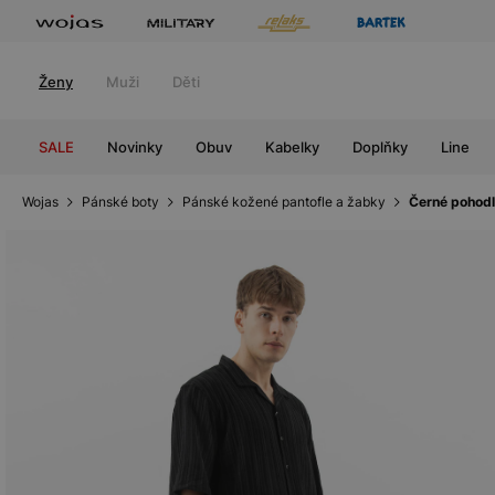
Ženy
Muži
Děti
SALE
Novinky
Obuv
Kabelky
Doplňky
Line
Wojas
Pánské boty
Pánské kožené pantofle a žabky
Černé pohodl