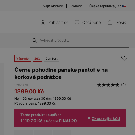
Najít obchod
Pomoc
Česká republika / Kč
Přihlásit se
Obľúbené
Košík
Výprodej
26%
Comfort
Černé pohodlné pánské pantofle na
korkové podrážce
(1)
32020-91
1399.00
Kč
Nejnižší cena za 30 dní:
1899.00
Kč
Původní cena:
1899.00
Kč
Tento produkt koupíš za
Zkopírujte kód
1119.20 Kč
FINAL20
s kódem