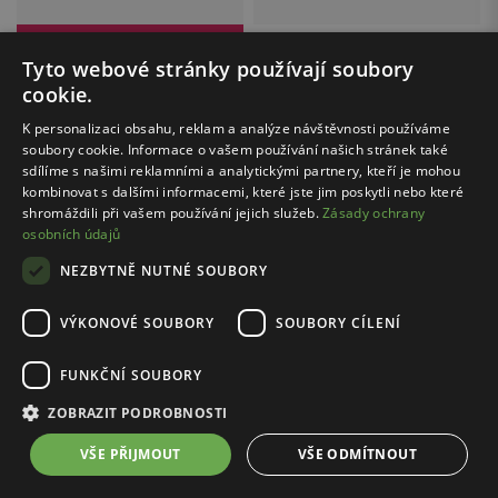
Cena s kódem FINAL20:
1119.20 Kč
WOJAS / 93009-74
Béžový pánský plátěný pásek se stříbrnou sponou
Tyto webové stránky používají soubory
WOJAS / 10234-72
649.00 Kč
cookie.
Tmavě hnědé pánské tenisky z kombinované kůže
1399.00 Kč
K personalizaci obsahu, reklam a analýze návštěvnosti používáme
soubory cookie. Informace o vašem používání našich stránek také
Nejnižší cena: 1599.00 Kč
sdílíme s našimi reklamními a analytickými partnery, kteří je mohou
Původní cena: 2899.00 Kč
kombinovat s dalšími informacemi, které jste jim poskytli nebo které
shromáždili při vašem používání jejich služeb.
Zásady ochrany
osobních údajů
...
1
11
NEZBYTNĚ NUTNÉ SOUBORY
VÝKONOVÉ SOUBORY
SOUBORY CÍLENÍ
FUNKČNÍ SOUBORY
Bezpečné nakupování
ZOBRAZIT PODROBNOSTI
s certifikátem SSL
VŠE PŘIJMOUT
VŠE ODMÍTNOUT
Doprava zdarma
nad 500 Kč