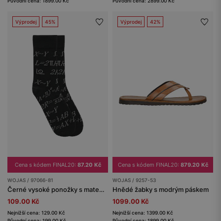
Původní cena: 1899.00 Kč
Původní cena: 2899.00 Kč
Výprodej
45%
Výprodej
42%
Cena s kódem FINAL20:
87.20 Kč
Cena s kódem FINAL20:
879.20 Kč
WOJAS / 97066-81
WOJAS / 9257-53
Černé vysoké ponožky s matematickými vzory
Hnědé žabky s modrým páskem
109.00 Kč
1099.00 Kč
Nejnižší cena: 129.00 Kč
Nejnižší cena: 1399.00 Kč
Původní cena: 199.00 Kč
Původní cena: 1899.00 Kč