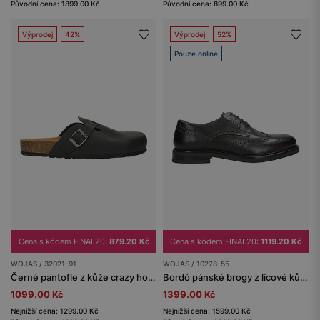
Původní cena: 1899.00 Kč
Původní cena: 899.00 Kč
Výprodej
42%
Výprodej
52%
Pouze online
Cena s kódem FINAL20:
879.20 Kč
Cena s kódem FINAL20:
1119.20 Kč
WOJAS / 32021-91
WOJAS / 10278-55
Černé pantofle z kůže crazy horse na korkové podrážce
Bordó pánské brogy z lícové kůže
1099.00 Kč
1399.00 Kč
Nejnižší cena: 1299.00 Kč
Nejnižší cena: 1599.00 Kč