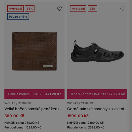
Výprodej
55%
Výprodej
33%
Pouze online
Cena s kódem FINAL20:
471.20 Kč
Cena s kódem FINAL20:
1279.20 Kč
WOJAS / 91109-52
WOJAS / 2156-59
Velká hnědá pánská peněženka z reliéfní kůže
Černé pánské sandály z kvalitní hladké kůže
589.00 Kč
1599.00 Kč
Nejnižší cena: 769.00 Kč
Nejnižší cena: 2399.00 Kč
Původní cena: 1299.00 Kč
Původní cena: 2399.00 Kč