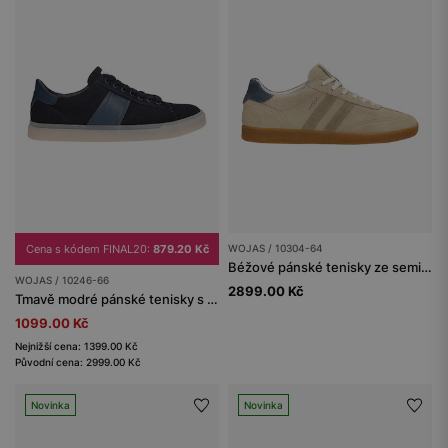
Cena s kódem FINAL20:
879.20 Kč
WOJAS / 10304-64
Béžové pánské tenisky ze semišové štípenky
WOJAS / 10246-66
2899.00 Kč
Tmavě modré pánské tenisky s koženkovou vložkou z lícové kůže
1099.00 Kč
Nejnižší cena: 1399.00 Kč
Původní cena: 2999.00 Kč
Novinka
Novinka