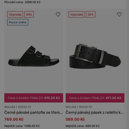
Původní cena: 2099.00 Kč
Výprodej
60%
Výprodej
34%
Pouze online
Cena s kódem FINAL20:
615.20 Kč
Cena s kódem FINAL20:
471.20 Kč
WOJAS / 32033-21
WOJAS / 93123-51
Černé pánské pantofle se třemi přezkami
Černý pánský pásek z reliéfní kůže
769.00 Kč
589.00 Kč
Nejnižší cena: 1099.00 Kč
Nejnižší cena: 899.00 Kč