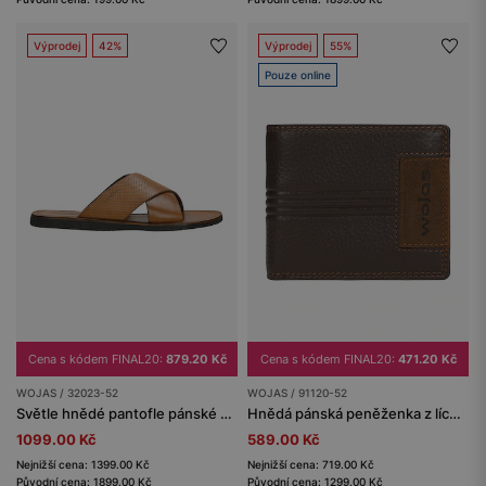
Výprodej
42%
Výprodej
55%
Pouze online
Cena s kódem FINAL20:
879.20 Kč
Cena s kódem FINAL20:
471.20 Kč
WOJAS / 32023-52
WOJAS / 91120-52
Světle hnědé pantofle pánské s kříženými pásky
Hnědá pánská peněženka z lícové kůže
1099.00 Kč
589.00 Kč
Nejnižší cena: 1399.00 Kč
Nejnižší cena: 719.00 Kč
Původní cena: 1899.00 Kč
Původní cena: 1299.00 Kč