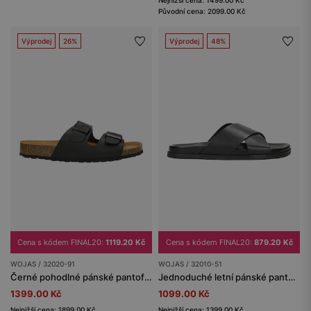
Původní cena: 2099.00 Kč
Výprodej
26%
Výprodej
48%
Cena s kódem FINAL20:
1119.20 Kč
Cena s kódem FINAL20:
879.20 Kč
WOJAS / 32020-91
WOJAS / 32010-51
Černé pohodlné pánské pantofle na korkové podrážce
Jednoduché letní pánské pantofle z černé kůže
1399.00 Kč
1099.00 Kč
Nejnižší cena: 1899.00 Kč
Nejnižší cena: 1399.00 Kč