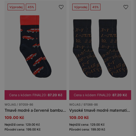
Výprodej
45%
Výprodej
45%
Cena s kódem FINAL20:
87.20 Kč
Cena s kódem FINAL20:
87.20 Kč
WOJAS / 97059-86
WOJAS / 97066-86
Tmavě modré a červené bambusové ponožky s motivem auta.
Vysoké tmavě modré matematické ponožky
109.00 Kč
109.00 Kč
Nejnižší cena: 129.00 Kč
Nejnižší cena: 129.00 Kč
Původní cena: 199.00 Kč
Původní cena: 199.00 Kč