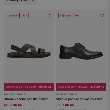
Výprodej
33%
Výprodej
30%
Cena s kódem FINAL20:
1119.20 Kč
Cena s kódem FINAL20:
1279.20 Kč
WOJAS / 29017-52
WOJAS / 10074-51
Hnědé kožené pánské pantofle-sandály s odnímatelným páskem 2v1
Stylové pánské mokasíny z kvalitní lícové kůže
1399.00 Kč
1599.00 Kč