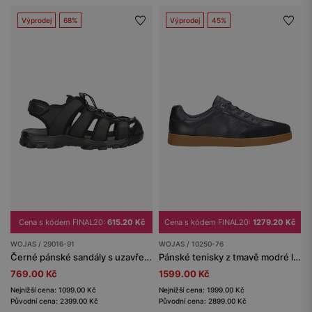
Výprodej
68%
Výprodej
45%
Cena s kódem FINAL20:
615.20 Kč
Cena s kódem FINAL20:
1279.20 Kč
WOJAS / 29016-91
WOJAS / 10250-76
Černé pánské sandály s uzavřenou špičkou
Pánské tenisky z tmavě modré lícové kůže a nubuku
769.00 Kč
1599.00 Kč
Nejnižší cena: 1099.00 Kč
Nejnižší cena: 1999.00 Kč
Původní cena: 2399.00 Kč
Původní cena: 2899.00 Kč