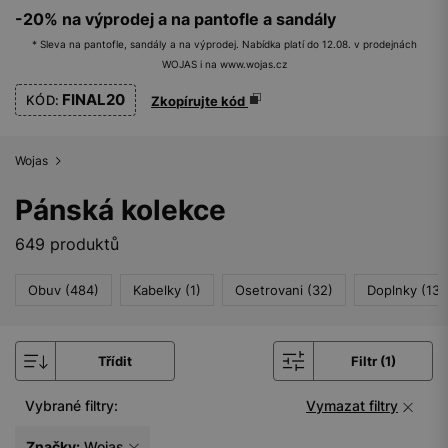
-20% na výprodej a na pantofle a sandály
* Sleva na pantofle, sandály a na výprodej. Nabídka platí do 12.08. v prodejnách
WOJAS i na www.wojas.cz
FINAL20
KÓD:
Zkopírujte kód
Wojas
Pánská kolekce
649 produktů
Obuv (484)
Kabelky (1)
Osetrovani (32)
Doplnky (134
Třídit
Filtr (1)
Vybrané filtry:
Vymazat filtry
Značky:
Wojas