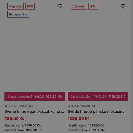
Výprodej
60%
Výprodej
42%
Pouze online
Cena s kódem FINAL20:
615.20 Kč
Cena s kódem FINAL20:
1119.20 Kč
WOJAS / 32024-63
WOJAS / 10219-63
Světle hnědé pánské žabky na korkové podešvi se suchými zipy
Světle hnědé pánské mokasíny s pletenou jutovou šňůrkou
769.00 Kč
1399.00 Kč
Nejnižší cena: 1099.00 Kč
Nejnižší cena: 1599.00 Kč
Původní cena: 1899.00 Kč
Původní cena: 2399.00 Kč