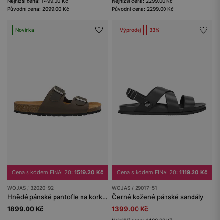
Nejnižší cena: 1499.00 Kč
Nejnižší cena: 2299.00 Kč
Původní cena: 2099.00 Kč
Původní cena: 2299.00 Kč
Novinka
Výprodej
33%
Cena s kódem FINAL20:
1519.20 Kč
Cena s kódem FINAL20:
1119.20 Kč
WOJAS / 32020-92
WOJAS / 29017-51
Hnědé pánské pantofle na korkové podešvi z crazy horse kůže
Černé kožené pánské sandály
1899.00 Kč
1399.00 Kč
Nejnižší cena: 1499.00 Kč