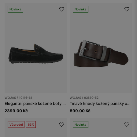
Novinka
Novinka
WOJAS / 10116-61
WOJAS / 93140-52
Elegantní pánské kožené boty v černé barvě
Tmavě hnědý kožený pánský opasek
2399.00 Kč
899.00 Kč
Výprodej
63%
Novinka