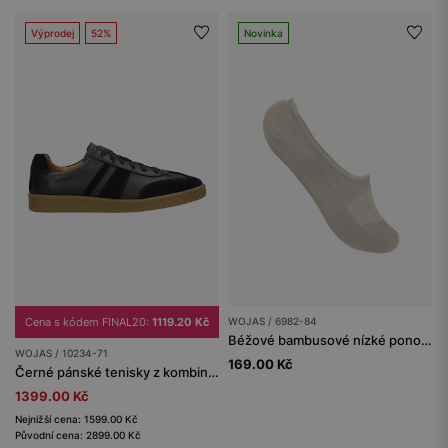
Výprodej
52%
Novinka
Cena s kódem FINAL20:
1119.20 Kč
WOJAS / 6982-84
Béžové bambusové nízké ponožky se silikonem
WOJAS / 10234-71
169.00 Kč
Černé pánské tenisky z kombinované kůže na ploché podrážce
1399.00 Kč
Nejnižší cena: 1599.00 Kč
Původní cena: 2899.00 Kč