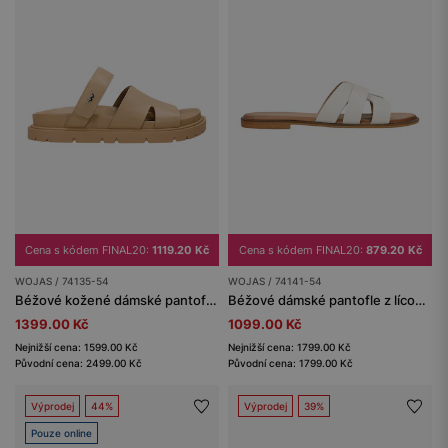
Cena s kódem FINAL20:
1119.20 Kč
Cena s kódem FINAL20:
879.20 Kč
WOJAS / 74135-54
WOJAS / 74141-54
Béžové kožené dámské pantofle na masivní podrážce
Béžové dámské pantofle z lícové kůže
1399.00 Kč
1099.00 Kč
Nejnižší cena: 1599.00 Kč
Nejnižší cena: 1799.00 Kč
Původní cena: 2499.00 Kč
Původní cena: 1799.00 Kč
Výprodej
44%
Výprodej
39%
Pouze online