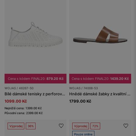
Cena s kódem FINAL20:
879.20 Kč
Cena s kódem FINAL20:
1439.20 Kč
WOJAS / 46267-50
WOJAS / 74008-53
Bílé dámské tenisky z perforované lícní kůže
Hnědé dámské žabky z kvalitní hladké kůže
1099.00 Kč
1799.00 Kč
Nejnižší cena: 1399.00 Kč
Původní cena: 2399.00 Kč
Výprodej
36%
Výprodej
72%
Pouze online