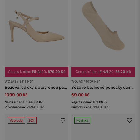
Cena s kódem FINAL20:
879.20 Kč
Cena s kódem FINAL20:
55.20 Kč
WOJAS / 35113-54
WOJAS / 97071-84
Béžové lodičky s otevřenou patou a jehlového typu podpatkem
Béžové bavlněné ponožky dámské
1099.00 Kč
69.00 Kč
Nejnižší cena: 1399.00 Kč
Nejnižší cena: 109.00 Kč
Původní cena: 2499.00 Kč
Původní cena: 139.00 Kč
Výprodej
30%
Novinka