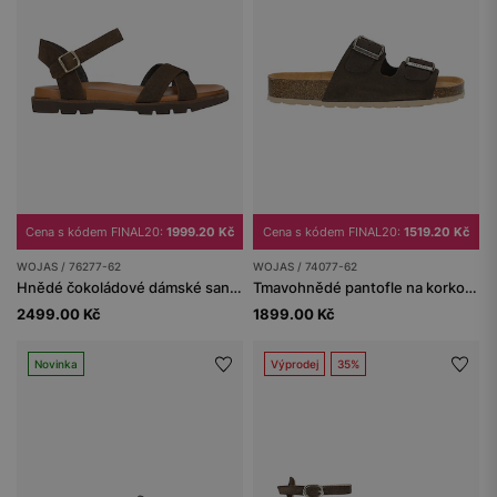
Cena s kódem FINAL20:
1999.20 Kč
Cena s kódem FINAL20:
1519.20 Kč
WOJAS / 76277-62
WOJAS / 74077-62
Hnědé čokoládové dámské sandály ze štípenky
Tmavohnědé pantofle na korkovém klínu s přezkami
2499.00 Kč
1899.00 Kč
Novinka
Výprodej
35%