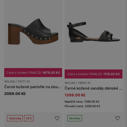
Cena s kódem FINAL20:
1679.20 Kč
Cena s kódem FINAL20:
1119.20 Kč
WOJAS / 74171-51
WOJAS / 76015-51
Černé kožené pantofle na sloupkovém podpatku a platformě
Černé kožené sandály dámské z kvalitní kůže
2099.00 Kč
1399.00 Kč
Nejnižší cena: 1599.00 Kč
Původní cena: 2299.00 Kč
Výprodej
54%
Novinka