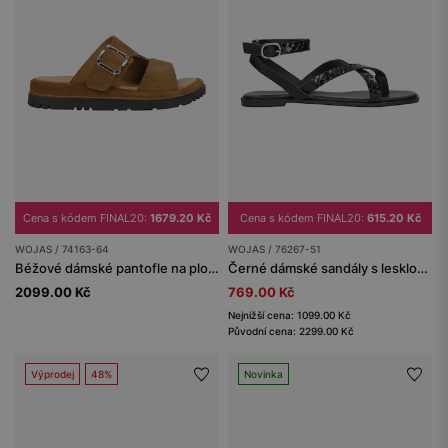
Cena s kódem FINAL20:
1679.20 Kč
Cena s kódem FINAL20:
615.20 Kč
WOJAS / 74163-64
WOJAS / 76267-51
Béžové dámské pantofle na ploché podrážce
Černé dámské sandály s lesklou texturou
2099.00 Kč
769.00 Kč
Nejnižší cena: 1099.00 Kč
Původní cena: 2299.00 Kč
Výprodej
48%
Novinka