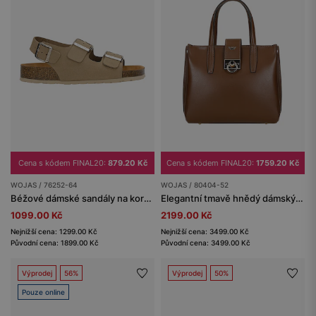
Cena s kódem FINAL20:
879.20 Kč
Cena s kódem FINAL20:
1759.20 Kč
WOJAS / 76252-64
WOJAS / 80404-52
Béžové dámské sandály na korkové platformě
Elegantní tmavě hnědý dámský kufřík
1099.00 Kč
2199.00 Kč
Nejnižší cena: 1299.00 Kč
Nejnižší cena: 3499.00 Kč
Původní cena: 1899.00 Kč
Původní cena: 3499.00 Kč
Výprodej
56%
Výprodej
50%
Pouze online