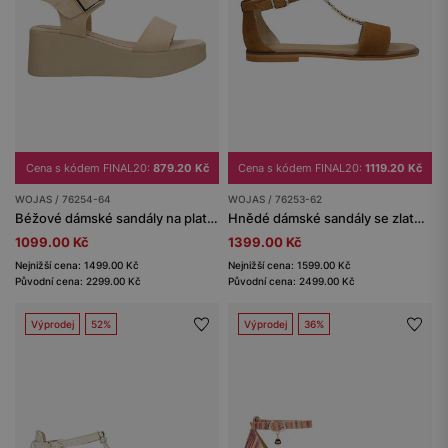
Cena s kódem FINAL20:
879.20 Kč
Cena s kódem FINAL20:
1119.20 Kč
WOJAS / 76254-64
WOJAS / 76253-62
Béžové dámské sandály na platformě s klínkovým podpatkem
Hnědé dámské sandály se zlatou ozdobou
1099.00 Kč
1399.00 Kč
Nejnižší cena: 1499.00 Kč
Nejnižší cena: 1599.00 Kč
Původní cena: 2299.00 Kč
Původní cena: 2499.00 Kč
Výprodej
52%
Výprodej
36%