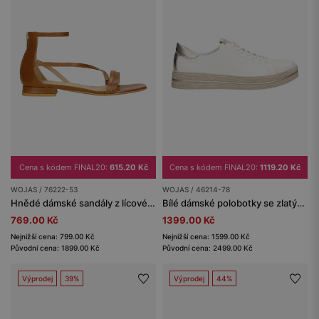
Cena s kódem FINAL20:
615.20 Kč
Cena s kódem FINAL20:
1119.20 Kč
WOJAS / 76222-53
WOJAS / 46214-78
Hnědé dámské sandály z lícové kůže
Bílé dámské polobotky se zlatými detaily a béžovou podrážkou
769.00 Kč
1399.00 Kč
Nejnižší cena: 799.00 Kč
Nejnižší cena: 1599.00 Kč
Původní cena: 1899.00 Kč
Původní cena: 2499.00 Kč
Výprodej
39%
Výprodej
44%