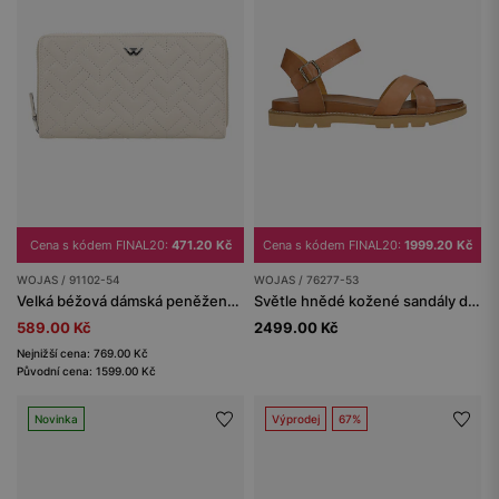
Cena s kódem FINAL20:
471.20 Kč
Cena s kódem FINAL20:
1999.20 Kč
WOJAS / 91102-54
WOJAS / 76277-53
Velká béžová dámská peněženka z prošívané kůže
Světle hnědé kožené sandály dámské
589.00 Kč
2499.00 Kč
Nejnižší cena: 769.00 Kč
Původní cena: 1599.00 Kč
Novinka
Výprodej
67%