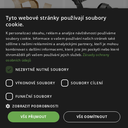
Tyto webové stránky používají soubory
cookie.
K personalizaci obsahu, reklam a analýze návštěvnosti používáme
soubory cookie. Informace o vašem používání našich stránek také
sdílíme s našimi reklamními a analytickými partnery, kteří je mohou
Cena s kódem FINAL20:
615.20 Kč
Cena s kódem FINAL20:
1999.20 Kč
kombinovat s dalšími informacemi, které jste jim poskytli nebo které
shromáždili při vašem používání jejich služeb.
Zásady ochrany
WOJAS / 76238-88
WOJAS / 76277-51
osobních údajů
Zlaté dámské sandály s pletenými textilními pásky
Černé dámské sandály z lícové kůže
769.00 Kč
2499.00 Kč
NEZBYTNĚ NUTNÉ SOUBORY
Nejnižší cena: 1099.00 Kč
Původní cena: 2299.00 Kč
VÝKONOVÉ SOUBORY
SOUBORY CÍLENÍ
FUNKČNÍ SOUBORY
...
1
28
ZOBRAZIT PODROBNOSTI
VŠE PŘIJMOUT
VŠE ODMÍTNOUT