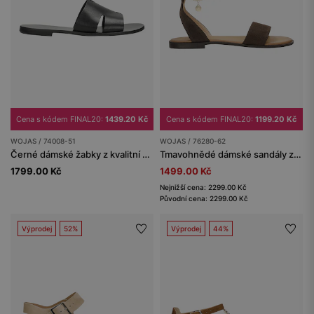
Cena s kódem FINAL20:
1439.20 Kč
Cena s kódem FINAL20:
1199.20 Kč
WOJAS / 74008-51
WOJAS / 76280-62
Černé dámské žabky z kvalitní hladké kůže
Tmavohnědé dámské sandály ze štípenky
1799.00 Kč
1499.00 Kč
Nejnižší cena: 2299.00 Kč
Původní cena: 2299.00 Kč
Výprodej
52%
Výprodej
44%