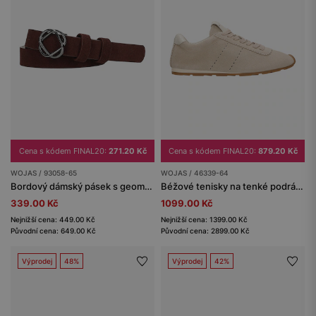
Cena s kódem FINAL20:
271.20 Kč
Cena s kódem FINAL20:
879.20 Kč
WOJAS / 93058-65
WOJAS / 46339-64
Bordový dámský pásek s geometrickou přezkou
Béžové tenisky na tenké podrážce
339.00 Kč
1099.00 Kč
Nejnižší cena: 449.00 Kč
Nejnižší cena: 1399.00 Kč
Původní cena: 649.00 Kč
Původní cena: 2899.00 Kč
Výprodej
48%
Výprodej
42%