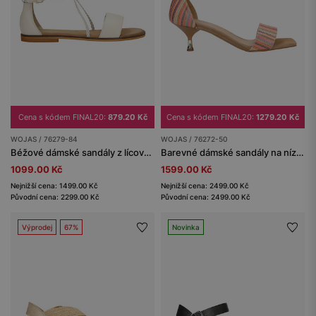
Cena s kódem FINAL20:
879.20 Kč
Cena s kódem FINAL20:
1279.20 Kč
WOJAS / 76279-84
WOJAS / 76272-50
Béžové dámské sandály z lícové kůže
Barevné dámské sandály na nízkém podpatku
1099.00 Kč
1599.00 Kč
Nejnižší cena: 1499.00 Kč
Nejnižší cena: 2499.00 Kč
Původní cena: 2299.00 Kč
Původní cena: 2499.00 Kč
Výprodej
67%
Novinka