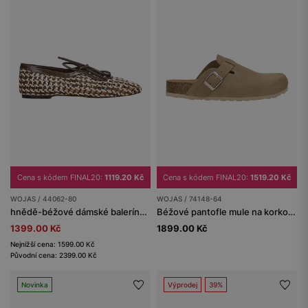
Cena s kódem FINAL20:
1119.20 Kč
Cena s kódem FINAL20:
1519.20 Kč
WOJAS / 44062-80
WOJAS / 74148-64
hnědě-béžové dámské balerínky z pleteniny
Béžové pantofle mule na korkové podrážce
1399.00 Kč
1899.00 Kč
Nejnižší cena: 1599.00 Kč
Původní cena: 2399.00 Kč
Novinka
Výprodej
39%