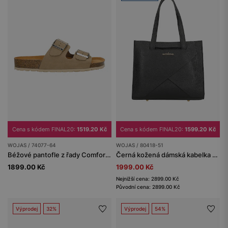
Cena s kódem FINAL20:
1519.20 Kč
Cena s kódem FINAL20:
1599.20 Kč
WOJAS / 74077-64
WOJAS / 80418-51
Béžové pantofle z řady Comfort na korkové podrážce
Černá kožená dámská kabelka se zlatým logem
1899.00 Kč
1999.00 Kč
Nejnižší cena: 2899.00 Kč
Původní cena: 2899.00 Kč
Výprodej
32%
Výprodej
54%