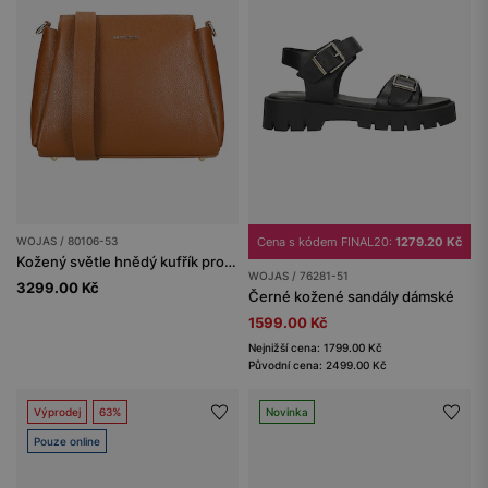
WOJAS / 80106-53
Cena s kódem FINAL20:
1279.20 Kč
Kožený světle hnědý kufřík pro dámy
WOJAS / 76281-51
3299.00 Kč
Černé kožené sandály dámské
1599.00 Kč
Nejnižší cena: 1799.00 Kč
Původní cena: 2499.00 Kč
Výprodej
63%
Novinka
Pouze online