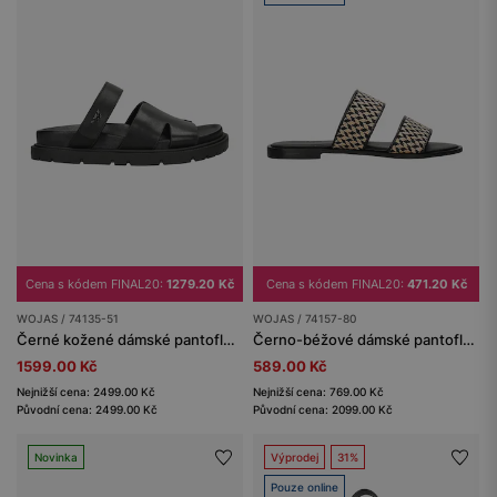
Cena s kódem FINAL20:
1279.20 Kč
Cena s kódem FINAL20:
471.20 Kč
WOJAS / 74135-51
WOJAS / 74157-80
Černé kožené dámské pantofle na ploché podrážce
Černo-béžové dámské pantofle z lícové kůže s pleteninou z rafie
1599.00 Kč
589.00 Kč
Nejnižší cena: 2499.00 Kč
Nejnižší cena: 769.00 Kč
Původní cena: 2499.00 Kč
Původní cena: 2099.00 Kč
Novinka
Výprodej
31%
Pouze online