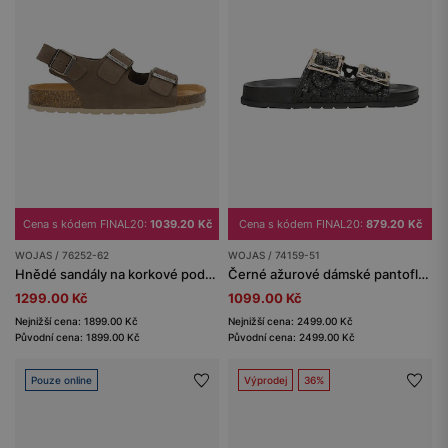
Cena s kódem FINAL20:
1039.20 Kč
Cena s kódem FINAL20:
879.20 Kč
WOJAS / 76252-62
WOJAS / 74159-51
Hnědé sandály na korkové podrážce
Černé ažurové dámské pantofle z lícové kůže se zlatými přezkami
1299.00 Kč
1099.00 Kč
Nejnižší cena: 1899.00 Kč
Nejnižší cena: 2499.00 Kč
Původní cena: 1899.00 Kč
Původní cena: 2499.00 Kč
Pouze online
Výprodej
36%