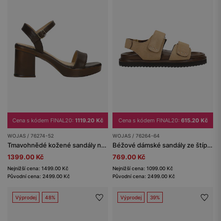
Cena s kódem FINAL20:
1119.20 Kč
Cena s kódem FINAL20:
615.20 Kč
WOJAS / 76274-52
WOJAS / 76264-64
Tmavohnědé kožené sandály na širokém podpatku
Béžové dámské sandály ze štípenky
1399.00 Kč
769.00 Kč
Nejnižší cena: 1499.00 Kč
Nejnižší cena: 1099.00 Kč
Původní cena: 2499.00 Kč
Původní cena: 2499.00 Kč
Výprodej
48%
Výprodej
39%