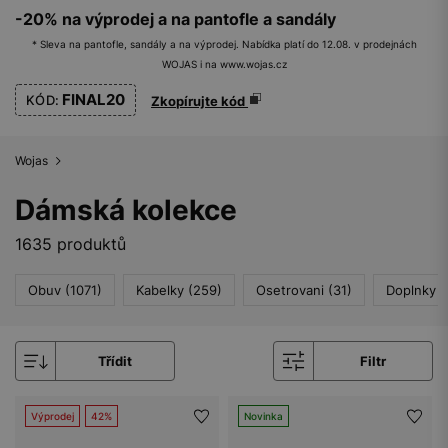
-20% na výprodej a na pantofle a sandály
* Sleva na pantofle, sandály a na výprodej. Nabídka platí do 12.08. v prodejnách
WOJAS i na www.wojas.cz
FINAL20
KÓD:
Zkopírujte kód
Wojas
Dámská kolekce
1635 produktů
Obuv (1071)
Kabelky (259)
Osetrovani (31)
Doplnky (
Třídit
Filtr
Výprodej
42%
Novinka