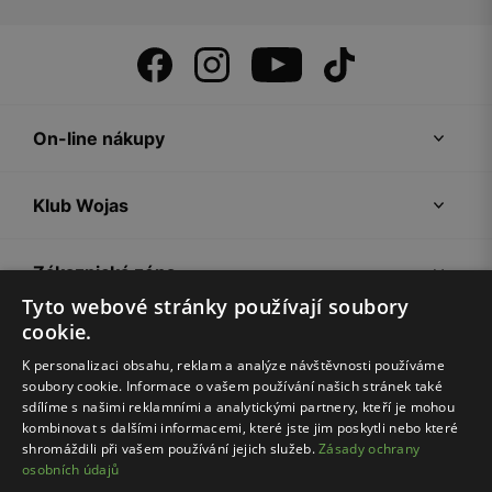
On-line nákupy
Klub Wojas
Zákaznická zóna
Tyto webové stránky používají soubory
cookie.
Společnost Wojas
K personalizaci obsahu, reklam a analýze návštěvnosti používáme
soubory cookie. Informace o vašem používání našich stránek také
Rady
sdílíme s našimi reklamními a analytickými partnery, kteří je mohou
kombinovat s dalšími informacemi, které jste jim poskytli nebo které
shromáždili při vašem používání jejich služeb.
Zásady ochrany
osobních údajů