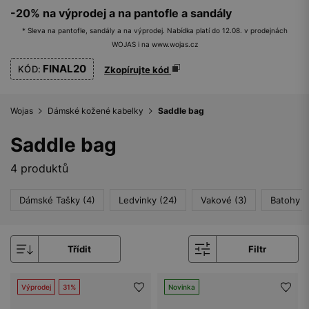
-20% na výprodej a na pantofle a sandály
* Sleva na pantofle, sandály a na výprodej. Nabídka platí do 12.08. v prodejnách
WOJAS i na www.wojas.cz
FINAL20
KÓD:
Zkopírujte kód
Wojas
Dámské kožené kabelky
Saddle bag
Saddle bag
4 produktů
Dámské Tašky (4)
Ledvinky (24)
Vakové (3)
Batohy (
Třídit
Filtr
Výprodej
31%
Novinka