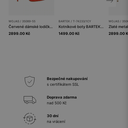
WOJAS / 35089-55
BARTEK / T-74233/1CY
WOJAS / 350
Červené dámské lodičky z kvalitní hladké kůže
Kotníkové boty BARTEK T-74233/1CY, pro holčičky, maskáč
2899.00 Kč
1499.00 Kč
2899.00 
Bezpečné nakupování
s certifikátem SSL
Doprava zdarma
nad 500 Kč
30 dní
na vrácení