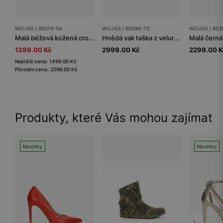
WOJAS / 80379-54
WOJAS / 80394-73
WOJAS / 803
Malá béžová kožená crossbody kabelka
Hnědá vak taška z velurové štípané kůže
1399.00 Kč
2999.00 Kč
2299.00 K
Nejnižší cena: 1499.00 Kč
Původní cena: 2299.00 Kč
Produkty, které Vás mohou zajímat
Novinky
Novinky