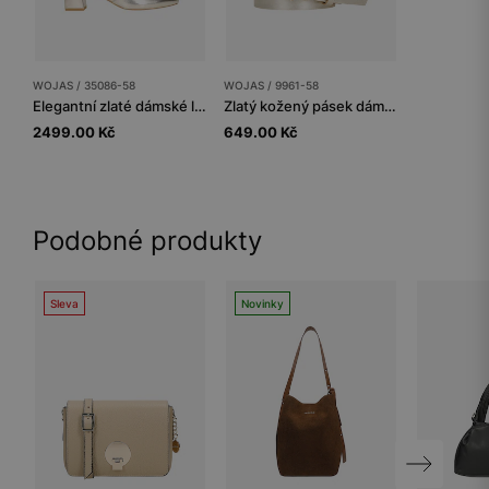
WOJAS / 35086-58
WOJAS / 9961-58
Elegantní zlaté dámské lodičky se sloupkovým podpatkem
Zlatý kožený pásek dámský s jemnou přezkou
2499.00 Kč
649.00 Kč
Podobné produkty
Sleva
Novinky