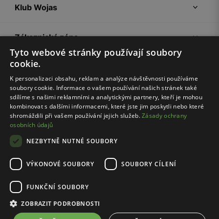
Klub Wojas
Zákaznická zóna
Tyto webové stránky používají soubory
cookie.
Společnost Wojas
K personalizaci obsahu, reklam a analýze návštěvnosti používáme
soubory cookie. Informace o vašem používání našich stránek také
Rady
sdílíme s našimi reklamními a analytickými partnery, kteří je mohou
kombinovat s dalšími informacemi, které jste jim poskytli nebo které
shromáždili při vašem používání jejich služeb.
Zásady ochrany
osobních údajů
NEZBYTNĚ NUTNÉ SOUBORY
VÝKONOVÉ SOUBORY
SOUBORY CÍLENÍ
Pravidla e-shopu
Zásady ochrany osobních údajů
FUNKČNÍ SOUBORY
Nastavení cookies
ZOBRAZIT PODROBNOSTI
© Wojas 2026