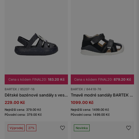
Cena s kódem FINAL20:
183.20 Kč
Cena s kódem FINAL20:
879.20 Kč
BARTEK / 85207-16
BARTEK / 84418-76
Dětské bazénové sandály s vesmírným motivem BARTEK 85207-16
Tmavě modré sandály BARTEK z kombinované kůže 84418-76
229.00 Kč
1099.00 Kč
Nejnižší cena: 379.00 Kč
Nejnižší cena: 1499.00 Kč
Původní cena: 379.00 Kč
Původní cena: 1499.00 Kč
Výprodej
27%
Novinka