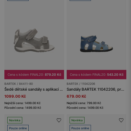
Cena s kódem FINAL20:
879.20 Kč
Cena s kódem FINAL20:
543.20 Kč
BARTEK / 84411-80
BARTEK / 11042206
Šedé dětské sandály s aplikací vlka na patě BARTEK 84411-80
Sandály BARTEK 11042206, pro chlapce, tmavě modré
1099.00 Kč
679.00 Kč
Nejnižší cena: 1499.00 Kč
Nejnižší cena: 799.00 Kč
Původní cena: 1499.00 Kč
Původní cena: 1499.00 Kč
Novinka
Novinka
Pouze online
Pouze online