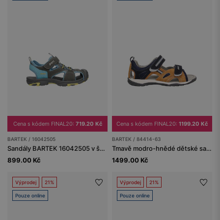
Cena s kódem FINAL20:
719.20 Kč
Cena s kódem FINAL20:
1199.20 Kč
BARTEK / 16042505
BARTEK / 84414-63
Sandály BARTEK 16042505 v šedo-modré barvě se žlutými akcenty
Tmavě modro-hnědé dětské sandály z pravé kůže BARTEK 84414-63
899.00 Kč
1499.00 Kč
Výprodej
21%
Výprodej
21%
Pouze online
Pouze online