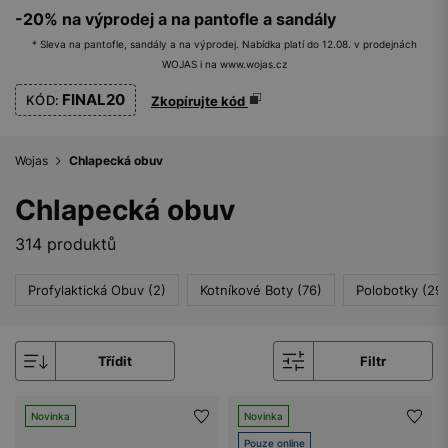
-20% na výprodej a na pantofle a sandály
* Sleva na pantofle, sandály a na výprodej. Nabídka platí do 12.08. v prodejnách
WOJAS i na www.wojas.cz
FINAL20
KÓD:
Zkopírujte kód
Wojas
Chlapecká obuv
Chlapecká obuv
314 produktů
Profylaktická Obuv (2)
Kotníkové Boty (76)
Polobotky (29)
Třídit
Filtr
Novinka
Novinka
Pouze online