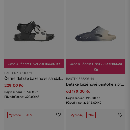
Cena s kódem FINAL20:
183.20 Kč
Cena s kódem FINAL20:
od 143.20
Kč
BARTEK / 85209-11
Černé dětské bazénové sandály panda BARTEK 85209-11
BARTEK / 85206-16
Dětské bazénové pantofle s přechodem barev námořnická modrá-béžová BARTEK 85206-16
229.00 Kč
od 179.00 Kč
Nejnižší cena: 379.00 Kč
Původní cena: 379.00 Kč
Nejnižší cena: 229.00 Kč
Původní cena: 349.00 Kč
Výprodej
40%
Výprodej
28%