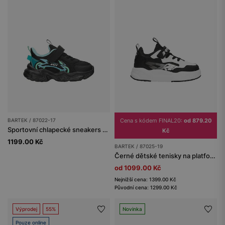
BARTEK / 87022-17
Cena s kódem FINAL20:
od 879.20
Sportovní chlapecké sneakers se síťovaným svrškem a futuristickými detaily BARTEK 87022-17
Kč
1199.00 Kč
BARTEK / 87025-19
Černé dětské tenisky na platformě BARTEK 87025-19
od 1099.00 Kč
Nejnižší cena: 1399.00 Kč
Původní cena: 1299.00 Kč
Výprodej
55%
Novinka
Pouze online