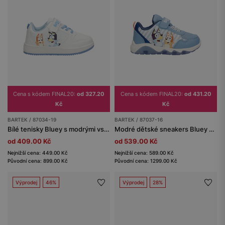
Cena s kódem FINAL20:
od 327.20
Cena s kódem FINAL20:
od 431.20
Kč
Kč
BARTEK / 87034-19
BARTEK / 87037-16
Bílé tenisky Bluey s modrými vsadkami BARTEK 87034-19
Modré dětské sneakers Bluey a Chilli se svítící podrážkou BARTEK 87037-16
od 409.00 Kč
od 539.00 Kč
Nejnižší cena: 449.00 Kč
Nejnižší cena: 589.00 Kč
Původní cena: 899.00 Kč
Původní cena: 1299.00 Kč
Výprodej
46%
Výprodej
28%