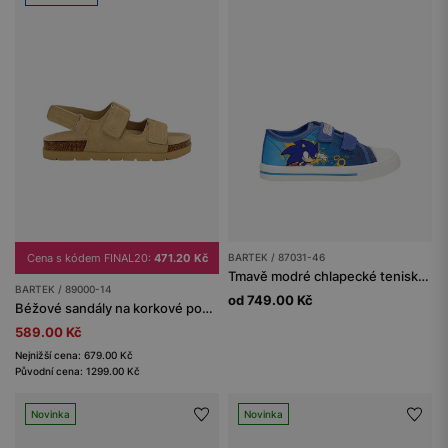
Cena s kódem FINAL20:
471.20 Kč
BARTEK / 87031-46
Tmavě modré chlapecké tenisky Sonic BARTEK 87031-46
BARTEK / 89000-14
od 749.00 Kč
Béžové sandály na korkové podrážce BARTEK 89000-14
589.00 Kč
Nejnižší cena: 679.00 Kč
Původní cena: 1299.00 Kč
Novinka
Novinka