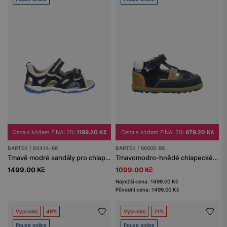
Cena s kódem FINAL20:
1199.20 Kč
Cena s kódem FINAL20:
879.20 Kč
BARTEK / 84414-66
BARTEK / 86005-86
Tmavě modré sandály pro chlapce s modrými detaily BARTEK 84414-66
Tmavomodro-hnědé chlapecké polosandály z přírodní kůže BARTEK 86005-86
1499.00 Kč
1099.00 Kč
Nejnižší cena: 1499.00 Kč
Původní cena: 1499.00 Kč
Výprodej
49%
Výprodej
21%
Pouze online
Pouze online