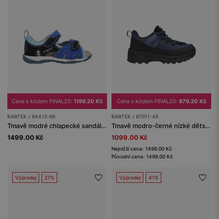
Cena s kódem FINAL20:
1199.20 Kč
Cena s kódem FINAL20:
879.20 Kč
BARTEK / 84413-66
BARTEK / 87011-46
Tmavě modré chlapecké sandály BARTEK 84413-66
Tmavě modro-černé nízké dětské trekkingové boty BARTEK 87011-46
1499.00 Kč
1099.00 Kč
Nejnižší cena: 1499.00 Kč
Původní cena: 1499.00 Kč
Výprodej
27%
Výprodej
41%