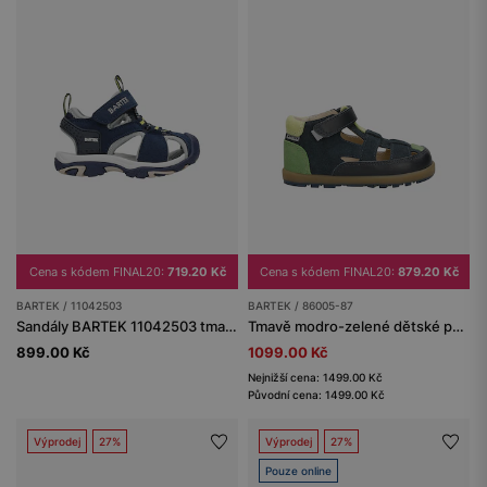
Cena s kódem FINAL20:
719.20 Kč
Cena s kódem FINAL20:
879.20 Kč
BARTEK / 11042503
BARTEK / 86005-87
Sandály BARTEK 11042503 tmavě modré, zapínání na suchý zip
Tmavě modro-zelené dětské polobotky s výřezy BARTEK 86005-87
899.00 Kč
1099.00 Kč
Nejnižší cena: 1499.00 Kč
Původní cena: 1499.00 Kč
Výprodej
27%
Výprodej
27%
Pouze online