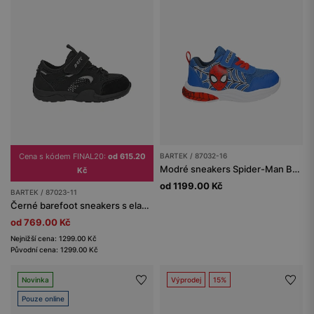
Cena s kódem FINAL20:
od 615.20
BARTEK / 87032-16
Modré sneakers Spider-Man BARTEK 87032-16
Kč
od 1199.00 Kč
BARTEK / 87023-11
Černé barefoot sneakers s elastickými tkaničkami BARTEK 87023-11
od 769.00 Kč
Nejnižší cena: 1299.00 Kč
Původní cena: 1299.00 Kč
Novinka
Výprodej
15%
Pouze online