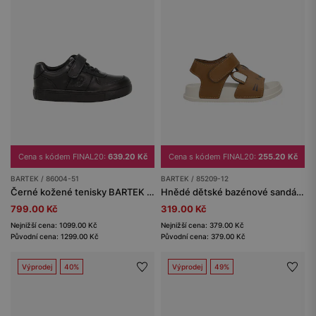
Cena s kódem FINAL20:
639.20 Kč
Cena s kódem FINAL20:
255.20 Kč
BARTEK / 86004-51
BARTEK / 85209-12
Černé kožené tenisky BARTEK 86004-51
Hnědé dětské bazénové sandály s tygříkem BARTEK 85209-12
799.00 Kč
319.00 Kč
Nejnižší cena: 1099.00 Kč
Nejnižší cena: 379.00 Kč
Původní cena: 1299.00 Kč
Původní cena: 379.00 Kč
Výprodej
40%
Výprodej
49%