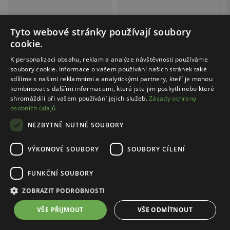
Tyto webové stránky používají soubory
BARTEK / 87007-11
Cena s kódem FINAL20:
od 575.20
cookie.
Černé sportovní tenisky pro děti BARTEK 87007-11
Kč
K personalizaci obsahu, reklam a analýze návštěvnosti používáme
1299.00 Kč
BARTEK / 87060-16
soubory cookie. Informace o vašem používání našich stránek také
Tmavěmodro-modré chlapecké sneakers Sonic BARTEK 87060-16
sdílíme s našimi reklamními a analytickými partnery, kteří je mohou
od 719.00 Kč
kombinovat s dalšími informacemi, které jste jim poskytli nebo které
shromáždili při vašem používání jejich služeb.
Zásady ochrany
Nejnižší cena: 1199.00 Kč
Původní cena: 1299.00 Kč
osobních údajů
NEZBYTNĚ NUTNÉ SOUBORY
VÝKONOVÉ SOUBORY
SOUBORY CÍLENÍ
...
1
6
FUNKČNÍ SOUBORY
ZOBRAZIT PODROBNOSTI
Boty pro kluky každého věku
VŠE PŘIJMOUT
VŠE ODMÍTNOUT
Asi žádný kluk si neodpustí pobíhání s kamarády, řádění na
odrážedle, kole či koloběžce ani dovádění na průlezkách na