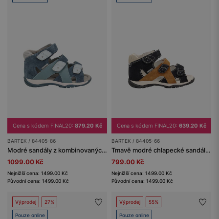
Cena s kódem FINAL20:
879.20 Kč
Cena s kódem FINAL20:
639.20 Kč
BARTEK / 84405-86
BARTEK / 84405-66
Modré sandály z kombinovaných kůží BARTEK 84405-86
Tmavě modré chlapecké sandály s hnědou vložkou BARTEK 84405-66
1099.00 Kč
799.00 Kč
Nejnižší cena: 1499.00 Kč
Nejnižší cena: 1499.00 Kč
Původní cena: 1499.00 Kč
Původní cena: 1499.00 Kč
Výprodej
27%
Výprodej
55%
Pouze online
Pouze online