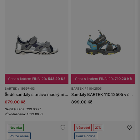
Cena s kódem FINAL20:
543.20 Kč
Cena s kódem FINAL20:
719.20 Kč
BARTEK / 19697-03
BARTEK / 11042505
Šedé sandály s tmavě modrými vložkami BARTEK 19697-03
Sandály BARTEK 11042505 v šedo-modré barvě se žlutými akcenty
679.00 Kč
899.00 Kč
Nejnižší cena: 799.00 Kč
Původní cena: 1599.00 Kč
Novinka
Výprodej
27%
Pouze online
Pouze online