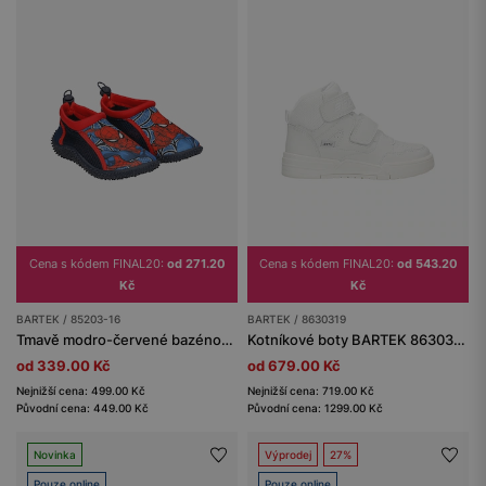
Cena s kódem FINAL20:
od 271.20
Cena s kódem FINAL20:
od 543.20
Kč
Kč
BARTEK / 85203-16
BARTEK / 8630319
Tmavě modro-červené bazénové boty Spider-Man BARTEK 85203-16
Kotníkové boty BARTEK 86303-19, bílé
od 339.00 Kč
od 679.00 Kč
Nejnižší cena: 499.00 Kč
Nejnižší cena: 719.00 Kč
Původní cena: 449.00 Kč
Původní cena: 1299.00 Kč
Novinka
Výprodej
27%
Pouze online
Pouze online