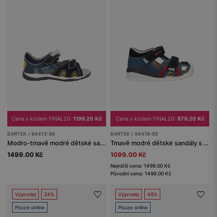
Cena s kódem FINAL20:
1199.20 Kč
Cena s kódem FINAL20:
879.20 Kč
BARTEK / 84413-68
BARTEK / 84418-65
Modro-tmavě modré dětské sandály se žlutými detaily BARTEK 84413-68
Tmavě modré dětské sandály s červenými detaily BARTEK 84418-65
1499.00 Kč
1099.00 Kč
Nejnižší cena: 1499.00 Kč
Původní cena: 1499.00 Kč
Výprodej
24%
Výprodej
48%
Pouze online
Pouze online