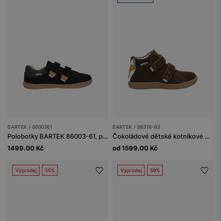
BARTEK / 8600361
BARTEK / 86318-63
Polobotky BARTEK 86003-61, pro chlapce, černo-hnědé
Čokoládové dětské kotníkové boty s liškou BARTEK 86318-63
1499.00 Kč
od 1599.00 Kč
Výprodej
55%
Výprodej
59%