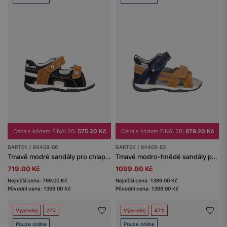
Cena s kódem FINAL20:
575.20 Kč
Cena s kódem FINAL20:
879.20 Kč
BARTEK / 84408-66
BARTEK / 84409-63
Tmavě modré sandály pro chlapce s hnědými detaily BARTEK 84408-66
Tmavě modro-hnědé sandály pro chlapce BARTEK 84409-63
719.00 Kč
1099.00 Kč
Nejnižší cena: 769.00 Kč
Nejnižší cena: 1399.00 Kč
Původní cena: 1399.00 Kč
Původní cena: 1399.00 Kč
Výprodej
27%
Výprodej
47%
Pouze online
Pouze online