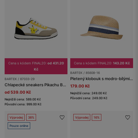
Cena s kódem FINAL20:
od 431.20
Cena s kódem FINAL20:
143.20 Kč
Kč
BARTEK / 85608-16
Pletený klobouk s modro-bílými pruhy
BARTEK / 87033-29
Chlapecké sneakers Pikachu BARTEK 87033-29
179.00 Kč
od 539.00 Kč
Nejnižší cena: 249.00 Kč
Původní cena: 249.00 Kč
Nejnižší cena: 589.00 Kč
Původní cena: 999.00 Kč
Výprodej
38%
Výprodej
16%
Pouze online