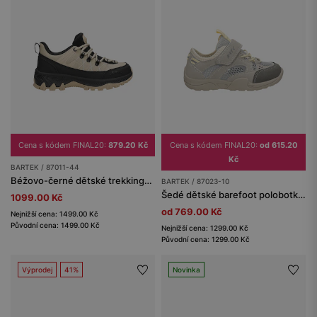
Cena s kódem FINAL20:
879.20 Kč
Cena s kódem FINAL20:
od 615.20
Kč
BARTEK / 87011-44
Béžovo-černé dětské trekkingové boty s membránou Nano-Tex™ BARTEK 87011-44
BARTEK / 87023-10
Šedé dětské barefoot polobotky se širokými špičkami BARTEK 87023-10
1099.00 Kč
od 769.00 Kč
Nejnižší cena: 1499.00 Kč
Původní cena: 1499.00 Kč
Nejnižší cena: 1299.00 Kč
Původní cena: 1299.00 Kč
Výprodej
41%
Novinka