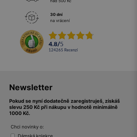
nad 500 Kč
30 dní
na vrácení
4.8
/
5
124265
recenzí
Newsletter
Pokud se nyní dodatečně zaregistruješ, získáš
slevu 250 Kč při nákupu v hodnotě minimálně
1000 Kč.
Chci novinky o:
Dámská kolekce