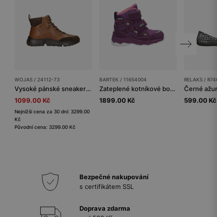
WOJAS / 24112-73
BARTEK / 11654004
RELAKS / R74
Vysoké pánské sneakersy na hnědé podrážce
Zateplené kotníkové boty BARTEK 11654004, pro dívky, fialové
1099.00 Kč
1899.00 Kč
599.00 Kč
Nejnižší cena za 30 dní: 3299.00
Kč
Původní cena: 3299.00 Kč
Bezpečné nakupování
s certifikátem SSL
Doprava zdarma