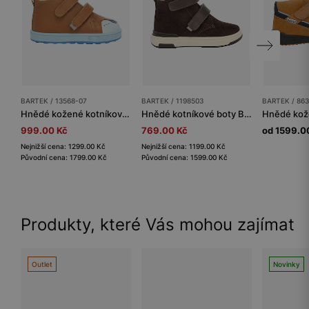
BARTEK / 13568-07
BARTEK / 1198503
BARTEK / 863
Hnědé kožené kotníkové boty BARTEK s modrou podrážkou 13568-07
Hnědé kotníkové boty BARTEK 1198503 z kombinace semišové a hladké kůže
999.00 Kč
769.00 Kč
od 1599.0
Nejnižší cena: 1299.00 Kč
Nejnižší cena: 1199.00 Kč
Původní cena: 1799.00 Kč
Původní cena: 1599.00 Kč
Produkty, které Vás mohou zajímat
Outlet
Novinky