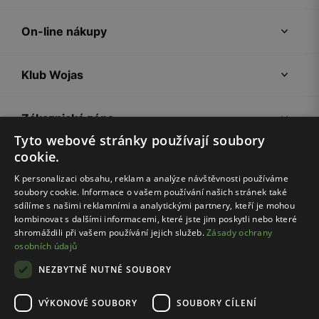
On-line nákupy
Klub Wojas
Zákaznická zóna
Tyto webové stránky používají soubory
cookie.
Společnost Wojas
K personalizaci obsahu, reklam a analýze návštěvnosti používáme
soubory cookie. Informace o vašem používání našich stránek také
Rady
sdílíme s našimi reklamními a analytickými partnery, kteří je mohou
kombinovat s dalšími informacemi, které jste jim poskytli nebo které
shromáždili při vašem používání jejich služeb.
Zásady ochrany
osobních údajů
NEZBYTNĚ NUTNÉ SOUBORY
VÝKONOVÉ SOUBORY
SOUBORY CÍLENÍ