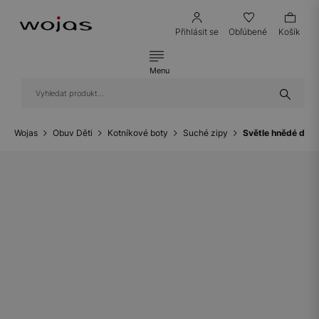
Přihlásit se
Obľúbené
Košík
Menu
Wojas
Obuv Děti
Kotníkové boty
Suché zipy
Světle hnědé děts