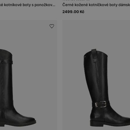
Tmavě hnědé dámské kotníkové boty s ponožkovou vsadkou
2499.00 Kč