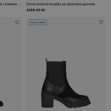
Černé kožené kotníčkové boty dámské z kolekce Code30
Černé kožené kozačky se zdobnými sponami
4299.00 Kč
Pouze online