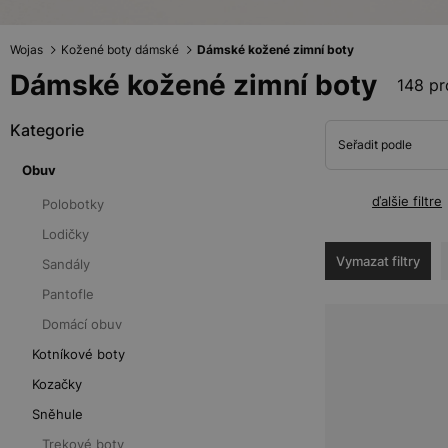
Wojas
Kožené boty dámské
Dámské kožené zimní boty
Dámské kožené zimní boty
148 pr
Kategorie
Seřadit podle
Obuv
ďalšie filtre
Polobotky
Lodičky
Vymazat filtry
Sandály
Pantofle
Domácí obuv
Kotníkové boty
Kozačky
Sněhule
Trekové boty