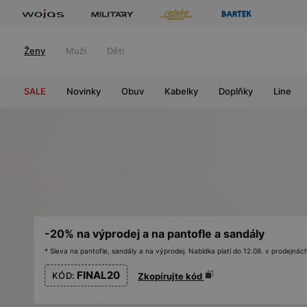
Ženy
Muži
Děti
SALE
Novinky
Obuv
Kabelky
Doplňky
Line
-20% na výprodej a na pantofle a sandály
* Sleva na pantofle, sandály a na výprodej. Nabídka platí do 12.08. v prodejn
FINAL20
KÓD:
Zkopírujte kód