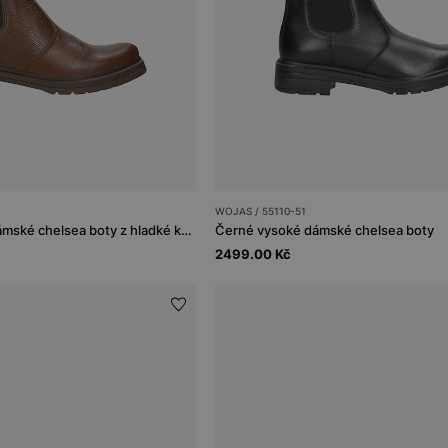
WOJAS / 55110-51
Hnědé zateplené dámské chelsea boty z hladké kůže
Černé vysoké dámské chelsea boty
2499.00 Kč