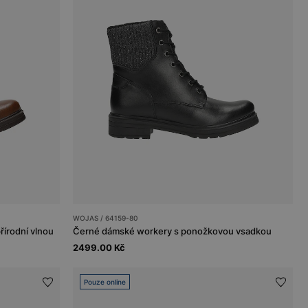
WOJAS / 64159-80
řírodní vlnou
Černé dámské workery s ponožkovou vsadkou
2499.00 Kč
Pouze online