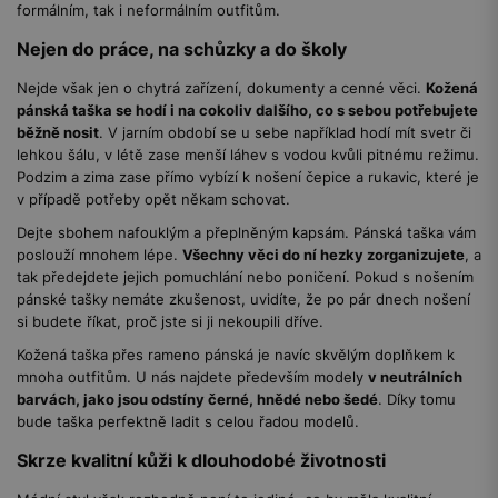
formálním, tak i neformálním outfitům.
Nejen do práce, na schůzky a do školy
Nejde však jen o chytrá zařízení, dokumenty a cenné věci.
Kožená
pánská taška se hodí i na cokoliv dalšího, co s sebou potřebujete
běžně nosit
. V jarním období se u sebe například hodí mít svetr či
lehkou šálu, v létě zase menší láhev s vodou kvůli pitnému režimu.
Podzim a zima zase přímo vybízí k nošení čepice a rukavic, které je
v případě potřeby opět někam schovat.
Dejte sbohem nafouklým a přeplněným kapsám. Pánská taška vám
poslouží mnohem lépe.
Všechny věci do ní hezky zorganizujete
, a
tak předejdete jejich pomuchlání nebo poničení. Pokud s nošením
pánské tašky nemáte zkušenost, uvidíte, že po pár dnech nošení
si budete říkat, proč jste si ji nekoupili dříve.
Kožená taška přes rameno pánská je navíc skvělým doplňkem k
mnoha outfitům. U nás najdete především modely
v neutrálních
barvách, jako jsou odstíny černé, hnědé nebo šedé
. Díky tomu
bude taška perfektně ladit s celou řadou modelů.
Skrze kvalitní kůži k dlouhodobé životnosti