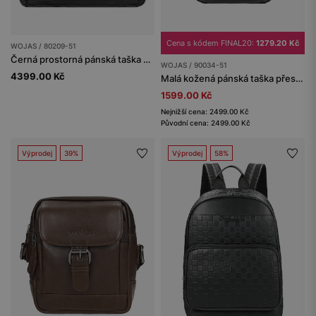
Cena s kódem FINAL20:
1279.20 Kč
WOJAS / 80209-51
Černá prostorná pánská taška z hladké kůže
WOJAS / 90034-51
4399.00 Kč
Malá kožená pánská taška přes rameno
1599.00 Kč
Nejnižší cena: 2499.00 Kč
Původní cena: 2499.00 Kč
Výprodej
39%
Výprodej
58%