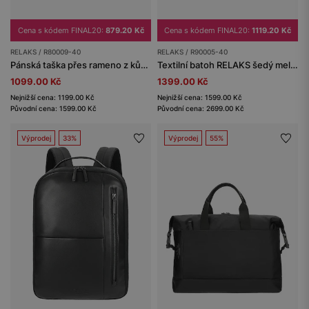
Cena s kódem FINAL20:
879.20 Kč
Cena s kódem FINAL20:
1119.20 Kč
RELAKS / R80009-40
RELAKS / R90005-40
Pánská taška přes rameno z kůže a textilu RELAKS
Textilní batoh RELAKS šedý melange
1099.00 Kč
1399.00 Kč
Nejnižší cena: 1199.00 Kč
Nejnižší cena: 1599.00 Kč
Původní cena: 1599.00 Kč
Původní cena: 2699.00 Kč
Výprodej
33%
Výprodej
55%