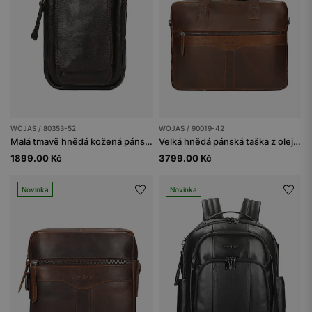
WOJAS / 80353-52
WOJAS / 90019-42
Malá tmavě hnědá kožená pánská taška
Velká hnědá pánská taška z olejované kůže pull up
1899.00 Kč
3799.00 Kč
Novinka
Novinka