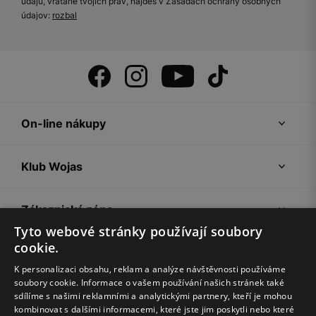
údajů, vrátane tvojich práv, nájdeš v Zásadách ochrany osobných
údajov:
rozbal
On-line nákupy
Klub Wojas
Zákaznická zóna
Tyto webové stránky používají soubory
cookie.
Společnost Wojas
K personalizaci obsahu, reklam a analýze návštěvnosti používáme
soubory cookie. Informace o vašem používání našich stránek také
Rady
sdílíme s našimi reklamními a analytickými partnery, kteří je mohou
kombinovat s dalšími informacemi, které jste jim poskytli nebo které