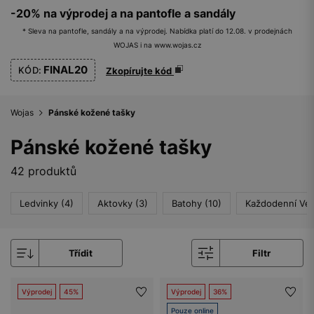
-20% na výprodej a na pantofle a sandály
* Sleva na pantofle, sandály a na výprodej. Nabídka platí do 12.08. v prodejnách
WOJAS i na www.wojas.cz
FINAL20
KÓD:
Zkopírujte kód
Wojas
Pánské kožené tašky
Pánské kožené tašky
42 produktů
Ledvinky (4)
Aktovky (3)
Batohy (10)
Každodenní Vel
Třídit
Filtr
Výprodej
45%
Výprodej
36%
Pouze online