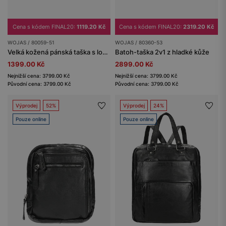
Cena s kódem FINAL20:
1119.20 Kč
Cena s kódem FINAL20:
2319.20 Kč
WOJAS / 80059-51
WOJAS / 80360-53
Velká kožená pánská taška s logem a přihrádkou na laptop
Batoh-taška 2v1 z hladké kůže
1399.00 Kč
2899.00 Kč
Nejnižší cena: 3799.00 Kč
Nejnižší cena: 3799.00 Kč
Původní cena: 3799.00 Kč
Původní cena: 3799.00 Kč
Výprodej
52%
Výprodej
24%
Pouze online
Pouze online