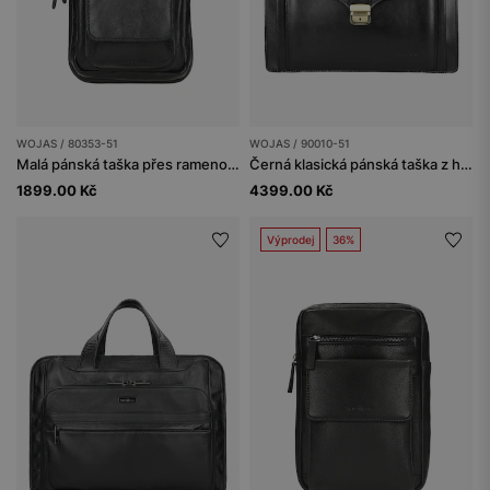
WOJAS / 80353-51
WOJAS / 90010-51
Malá pánská taška přes rameno z černé hladké kůže
Černá klasická pánská taška z hladké kůže
1899.00 Kč
4399.00 Kč
Výprodej
36%