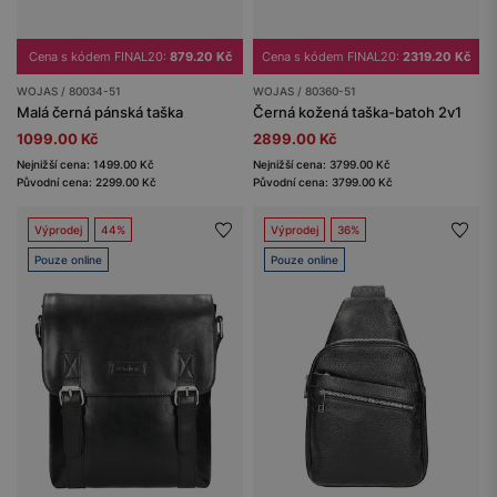
Cena s kódem FINAL20:
879.20 Kč
Cena s kódem FINAL20:
2319.20 Kč
WOJAS / 80034-51
WOJAS / 80360-51
Malá černá pánská taška
Černá kožená taška-batoh 2v1
1099.00 Kč
2899.00 Kč
Nejnižší cena: 1499.00 Kč
Nejnižší cena: 3799.00 Kč
Původní cena: 2299.00 Kč
Původní cena: 3799.00 Kč
Výprodej
44%
Výprodej
36%
Pouze online
Pouze online