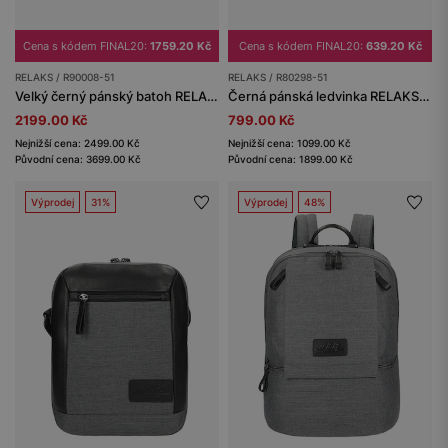
Cena s kódem FINAL20:
1759.20 Kč
Cena s kódem FINAL20:
639.20 Kč
RELAKS / R90008-51
RELAKS / R80298-51
Velký černý pánský batoh RELAKS
Černá pánská ledvinka RELAKS s koženkovou vložkou
2199.00 Kč
799.00 Kč
Nejnižší cena: 2499.00 Kč
Nejnižší cena: 1099.00 Kč
Původní cena: 3699.00 Kč
Původní cena: 1899.00 Kč
Výprodej
31%
Výprodej
48%