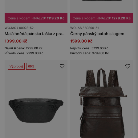
Cena s kódem FINAL20:
1119.20 Kč
Cena s kódem FINAL20:
1279.20 Kč
WOJAS / 90028-52
WOJAS / 80396-51
Malá hnědá pánská taška z pravé kůže
Černý pánský batoh s logem
1399.00 Kč
1599.00 Kč
Nejnižší cena: 2299.00 Kč
Nejnižší cena: 3799.00 Kč
Původní cena: 2299.00 Kč
Původní cena: 3799.00 Kč
Výprodej
69%