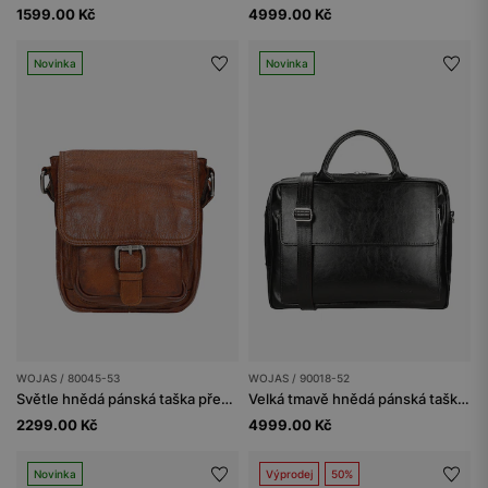
1599.00 Kč
4999.00 Kč
Novinka
Novinka
WOJAS / 80045-53
WOJAS / 90018-52
Světle hnědá pánská taška přes rameno z hladké kůže
Velká tmavě hnědá pánská taška z foliované kůže
2299.00 Kč
4999.00 Kč
Novinka
Výprodej
50%