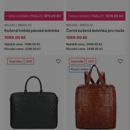
Cena s kódem FINAL20:
879.20 Kč
Cena s kódem FINAL20:
1279.20 Kč
WOJAS / 90022-52
WOJAS / 90033-51
Kožená hnědá pánská ledvinka
Černá kožená ledvinka pro muže
1099.00 Kč
1599.00 Kč
Nejnižší cena: 1499.00 Kč
Nejnižší cena: 2499.00 Kč
Původní cena: 2299.00 Kč
Původní cena: 2499.00 Kč
Výprodej
63%
Výprodej
24%
Pouze online