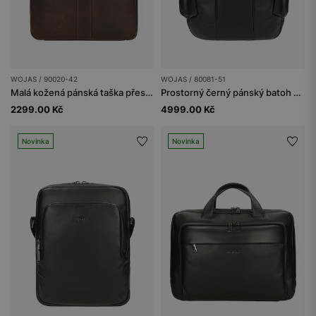
WOJAS / 90020-42
WOJAS / 80081-51
Malá kožená pánská taška přes rameno v hnědé barvě
Prostorný černý pánský batoh z hladké kůže
2299.00 Kč
4999.00 Kč
Novinka
Novinka