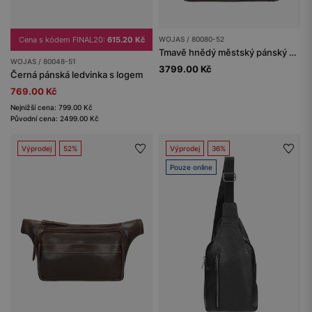
Cena s kódem FINAL20:
615.20 Kč
WOJAS / 80080-52
Tmavě hnědý městský pánský batoh
WOJAS / 80048-51
3799.00 Kč
Černá pánská ledvinka s logem
769.00 Kč
Nejnižší cena: 799.00 Kč
Původní cena: 2499.00 Kč
Výprodej
52%
Výprodej
36%
Pouze online