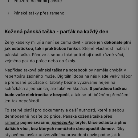
Pouzdro na mobil pánské
Pánské tašky přes rameno
Kožená pánská taška - parťák na každý den
Ženy kabelky milují a není se čemu divit - přece jen
dokonale plní
jak estetickou, tak i praktickou funkci
. Stejné vlastnosti nabízí i
pánská taška. Pánové s sebou také potřebují nosit různé věci,
zejména pak do práce nebo do školy.
Například taková
pánská taška na notebook
by neměla chybět v
repertoáru žádného muže. Digitální doba na nás klade velký nápor
a přenosné počítače či tablety běžně využíváme nejen na
schůzkách a jednáních, ale také ve školách.
S pořádnou taškou
bude vaše elektronika v bezpečí
, a tak se při běžném přenášení
jen tak nepoškodí.
To stejné platí i pro dokumenty a další nutnosti, které s sebou
dennodenně nosíte do práce.
Pánská kožená taška přes
rameno
pojme svačinu,
peněženku
, brýle, klíče od auta a plno
dalších věcí, bez kterých nemůžete ráno opustit domov
. Díky
stylovému, avšak univerzálnímu provedení navíc padne jak k