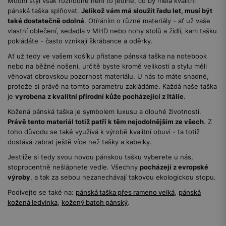
Módní styl však rozhodně není to jediné, co by měla kvalitní
pánská taška splňovat.
Jelikož vám má sloužit řadu let, musí být
také dostatečně odolná
. Otíráním o různé materiály - ať už vaše
vlastní oblečení, sedadla v MHD nebo nohy stolů a židlí, kam tašku
pokládáte - často vznikají škrábance a oděrky.
Ať už tedy ve vašem košíku přistane pánská taška na notebook
nebo na běžné nošení, určitě byste kromě velikosti a stylu měli
věnovat obrovskou pozornost materiálu. U nás to máte snadné,
protože si právě na tomto parametru zakládáme. Každá naše taška
je
vyrobena z kvalitní přírodní kůže pocházející z Itálie
.
Kožená pánská taška je symbolem luxusu a dlouhé životnosti.
Právě tento materiál totiž patří k těm nejodolnějším ze všech
. Z
toho důvodu se také využívá k výrobě kvalitní obuvi - ta totiž
dostává zabrat ještě více než tašky a kabelky.
Jestliže si tedy svou novou pánskou tašku vyberete u nás,
stoprocentně nešlápnete vedle. Všechny
pocházejí z evropské
výroby
, a tak za sebou nezanechávají takovou ekologickou stopu.
Podívejte se také na:
pánská taška přes rameno velká
,
pánská
kožená ledvinka
,
kožený batoh pánský
.