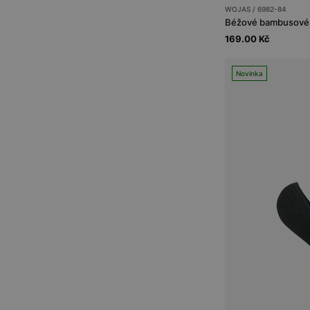
WOJAS / 6982-84
Béžové bambusové n
169.00 Kč
Novinka