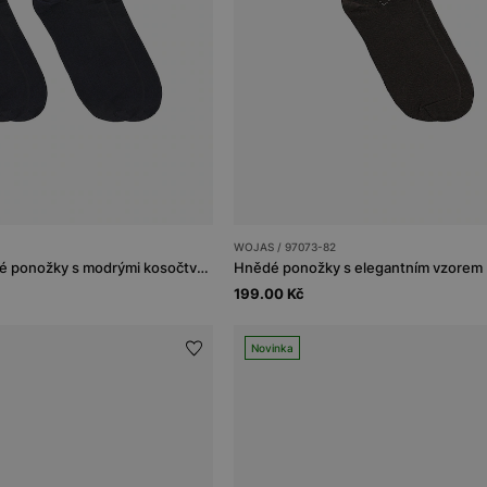
WOJAS / 97073-82
Tmavě modré vysoké ponožky s modrými kosočtverci
Hnědé ponožky s elegantním vzorem
199.00 Kč
Novinka