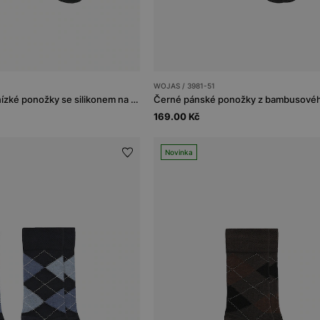
WOJAS / 3981-51
Černé bambusové nízké ponožky se silikonem na patě, ideální do mokasín
Černé pánské ponožky z bambusovéh
169.00 Kč
Novinka