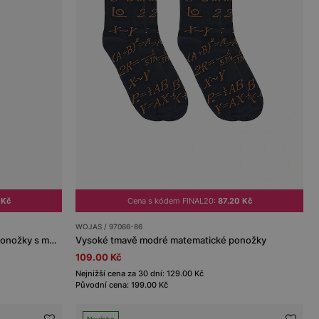
 Kč
Cena s kódem FINAL20:
87.20 Kč
WOJAS / 97066-86
Tmavě modré a červené bambusové ponožky s motivem auta.
Vysoké tmavě modré matematické ponožky
109.00 Kč
Nejnižší cena za 30 dní: 129.00 Kč
Původní cena: 199.00 Kč
Novinka