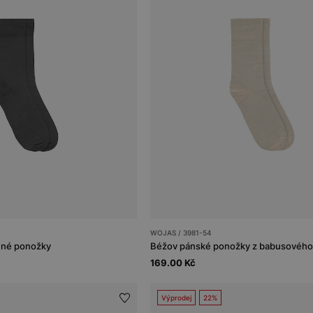
WOJAS / 3981-54
ěné ponožky
Béžov pánské ponožky z babusového
169.00 Kč
Výprodej
22%