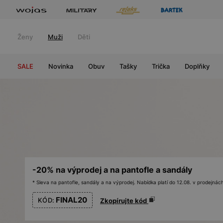
Ženy
Muži
Děti
SALE
Novinka
Obuv
Tašky
Trička
Doplňky
-20% na výprodej a na pantofle a sandály
* Sleva na pantofle, sandály a na výprodej. Nabídka platí do 12.08. v prodejn
FINAL20
KÓD:
Zkopírujte kód