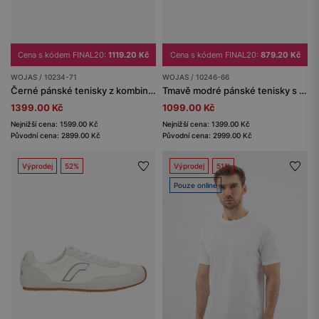
Cena s kódem FINAL20:
1119.20 Kč
Cena s kódem FINAL20:
879.20 Kč
WOJAS / 10234-71
WOJAS / 10246-66
Černé pánské tenisky z kombinované kůže na ploché podrážce
Tmavě modré pánské tenisky s koženkovou vložkou z lícové kůže
1399.00 Kč
1099.00 Kč
Nejnižší cena: 1599.00 Kč
Nejnižší cena: 1399.00 Kč
Původní cena: 2899.00 Kč
Původní cena: 2999.00 Kč
Výprodej
52%
Výprodej
51%
Pouze online