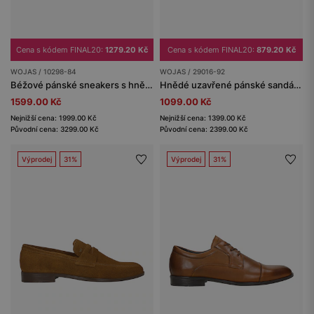
Cena s kódem FINAL20:
1279.20 Kč
Cena s kódem FINAL20:
879.20 Kč
WOJAS / 10298-84
WOJAS / 29016-92
Béžové pánské sneakers s hnědými vsadkami
Hnědé uzavřené pánské sandály z crazy horse kůže
1599.00 Kč
1099.00 Kč
Nejnižší cena: 1999.00 Kč
Nejnižší cena: 1399.00 Kč
Původní cena: 3299.00 Kč
Původní cena: 2399.00 Kč
Výprodej
31%
Výprodej
31%