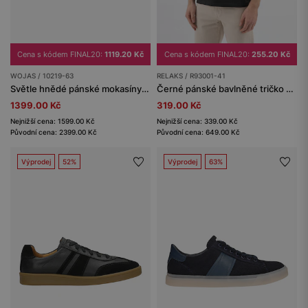
Cena s kódem FINAL20:
1119.20 Kč
Cena s kódem FINAL20:
255.20 Kč
WOJAS / 10219-63
RELAKS / R93001-41
Světle hnědé pánské mokasíny s pletenou jutovou šňůrkou
Černé pánské bavlněné tričko RELAKS
1399.00 Kč
319.00 Kč
Nejnižší cena: 1599.00 Kč
Nejnižší cena: 339.00 Kč
Původní cena: 2399.00 Kč
Původní cena: 649.00 Kč
Výprodej
52%
Výprodej
63%