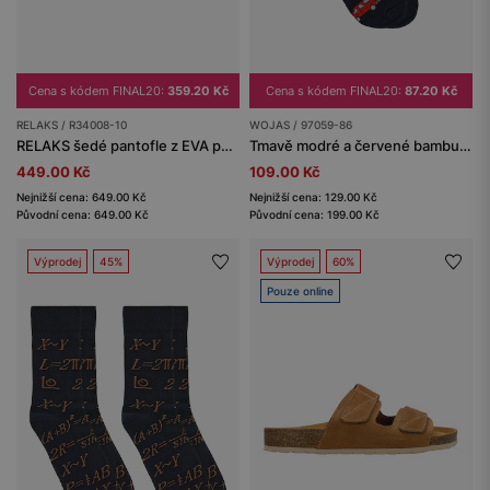
Cena s kódem FINAL20:
359.20 Kč
Cena s kódem FINAL20:
87.20 Kč
RELAKS / R34008-10
WOJAS / 97059-86
RELAKS šedé pantofle z EVA pěny
Tmavě modré a červené bambusové ponožky s motivem auta.
449.00 Kč
109.00 Kč
Nejnižší cena: 649.00 Kč
Nejnižší cena: 129.00 Kč
Původní cena: 649.00 Kč
Původní cena: 199.00 Kč
Výprodej
45%
Výprodej
60%
Pouze online