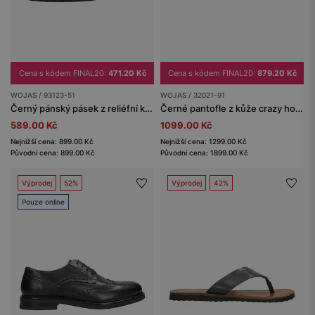
Cena s kódem FINAL20:
471.20 Kč
Cena s kódem FINAL20:
879.20 Kč
WOJAS / 93123-51
WOJAS / 32021-91
Černý pánský pásek z reliéfní kůže
Černé pantofle z kůže crazy horse na korkové podrážce
589.00 Kč
1099.00 Kč
Nejnižší cena: 899.00 Kč
Nejnižší cena: 1299.00 Kč
Původní cena: 899.00 Kč
Původní cena: 1899.00 Kč
Výprodej
52%
Výprodej
42%
Pouze online