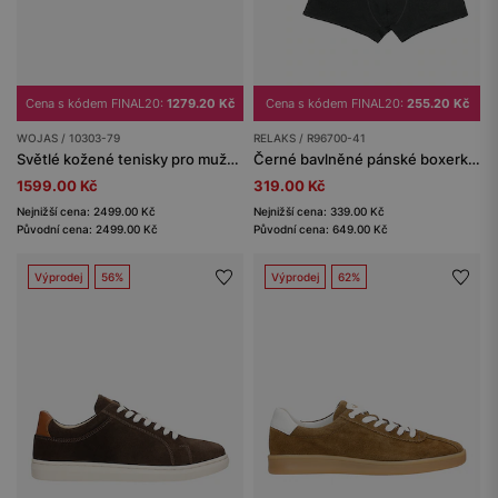
Cena s kódem FINAL20:
1279.20 Kč
Cena s kódem FINAL20:
255.20 Kč
WOJAS / 10303-79
RELAKS / R96700-41
Světlé kožené tenisky pro muže s kontrastními vsadkami
Černé bavlněné pánské boxerky RELAKS
1599.00 Kč
319.00 Kč
Nejnižší cena: 2499.00 Kč
Nejnižší cena: 339.00 Kč
Původní cena: 2499.00 Kč
Původní cena: 649.00 Kč
Výprodej
56%
Výprodej
62%