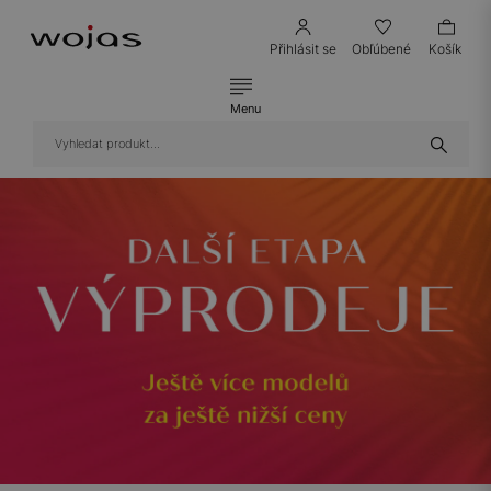
Přihlásit se
Obľúbené
Košík
Menu