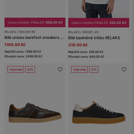
Cena s kódem FINAL20:
959.20 Kč
Cena s kódem FINAL20:
255.20 Kč
RELAKS / R34209-89
RELAKS / R93001-49
Bílé unisex barefoot sneakers na ploché podrážce RELAKS
Bílé bavlněné tričko RELAKS
1199.00 Kč
319.00 Kč
Nejnižší cena: 1399.00 Kč
Nejnižší cena: 339.00 Kč
Původní cena: 2499.00 Kč
Původní cena: 649.00 Kč
Výprodej
52%
Výprodej
31%