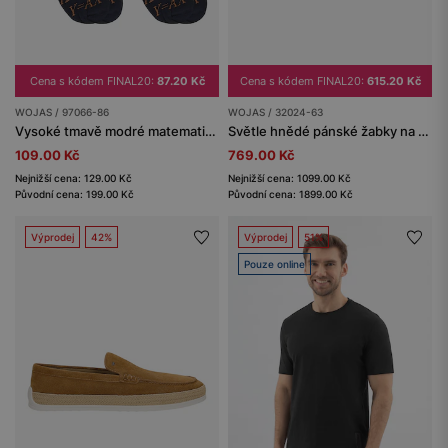
Cena s kódem FINAL20:
87.20 Kč
Cena s kódem FINAL20:
615.20 Kč
WOJAS / 97066-86
WOJAS / 32024-63
Vysoké tmavě modré matematické ponožky
Světle hnědé pánské žabky na korkové podešvi se suchými zipy
109.00 Kč
769.00 Kč
Nejnižší cena: 129.00 Kč
Nejnižší cena: 1099.00 Kč
Původní cena: 199.00 Kč
Původní cena: 1899.00 Kč
Výprodej
42%
Výprodej
51%
Pouze online