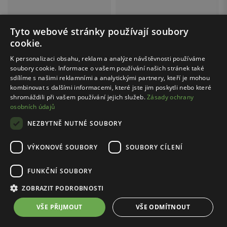
Tyto webové stránky používají soubory
Cena s kódem FINAL20:
1279.20 Kč
Cena s kódem FINAL20:
1279.20 Kč
cookie.
WOJAS / 10196-21
WOJAS / 10218-62
Čierne mokasíny z nubuku
Tmavě hnědé pánské mokasíny na bílé podrážce
K personalizaci obsahu, reklam a analýze návštěvnosti používáme
soubory cookie. Informace o vašem používání našich stránek také
1599.00 Kč
1599.00 Kč
sdílíme s našimi reklamními a analytickými partnery, kteří je mohou
Nejnižší cena: 1999.00 Kč
Nejnižší cena: 2399.00 Kč
kombinovat s dalšími informacemi, které jste jim poskytli nebo které
Původní cena: 2899.00 Kč
Původní cena: 2399.00 Kč
shromáždili při vašem používání jejich služeb.
Zásady ochrany
osobních údajů
NEZBYTNĚ NUTNÉ SOUBORY
...
1
4
VÝKONOVÉ SOUBORY
SOUBORY CÍLENÍ
FUNKČNÍ SOUBORY
ZOBRAZIT PODROBNOSTI
Bezpečné nakupování
s certifikátem SSL
VŠE PŘIJMOUT
VŠE ODMÍTNOUT
Doprava zdarma