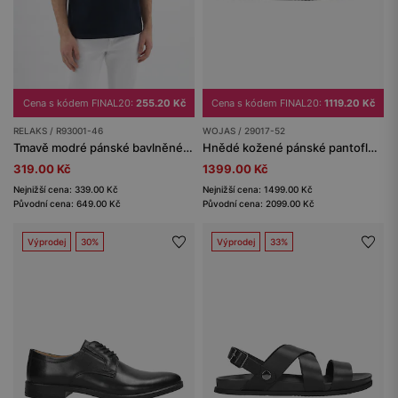
Cena s kódem FINAL20:
1119.20 Kč
Cena s kódem FINAL20:
255.20 Kč
WOJAS / 29017-52
RELAKS / R93001-46
Hnědé kožené pánské pantofle-sandály s odnímatelným páskem 2v1
Tmavě modré pánské bavlněné tričko RELAKS
1399.00 Kč
319.00 Kč
Nejnižší cena: 1499.00 Kč
Nejnižší cena: 339.00 Kč
Původní cena: 2099.00 Kč
Původní cena: 649.00 Kč
Výprodej
30%
Výprodej
33%