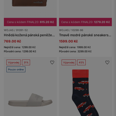
Cena s kódem FINAL20:
615.20 Kč
Cena s kódem FINAL20:
1279.20 Kč
WOJAS / 91091-52
WOJAS / 10298-86
Hnědá kožená pánská peněženka
Tmavě modré pánské sneakers se šedými vložkami
769.00 Kč
1599.00 Kč
Nejnižší cena: 1299.00 Kč
Nejnižší cena: 1999.00 Kč
Původní cena: 1299.00 Kč
Původní cena: 3299.00 Kč
Výprodej
31%
Výprodej
45%
Pouze online