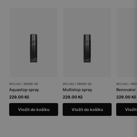
WOJAS / 99006-00
WOJAS / 99009-00
WOJAS / 990
Aquastop spray
Multistop spray
Renovator
229.00 Kč
229.00 Kč
229.00 Kč
Vložit do košíku
Vložit do košíku
Vložit