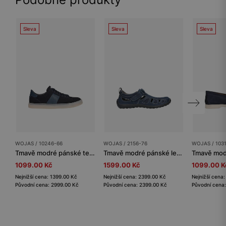
Sleva
Sleva
Sleva
WOJAS / 10246-66
WOJAS / 2156-76
WOJAS / 103
Tmavě modré pánské tenisky s koženkovou vložkou z lícové kůže
Tmavě modré pánské letní boty z přírodního veluru
1099.00 Kč
1599.00 Kč
1099.00 K
Nejnižší cena: 1399.00 Kč
Nejnižší cena: 2399.00 Kč
Nejnižší cena
Původní cena: 2999.00 Kč
Původní cena: 2399.00 Kč
Původní cena