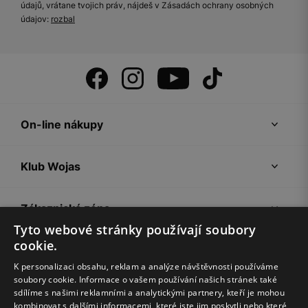
údajů, vrátane tvojich práv, nájdeš v Zásadách ochrany osobných
údajov:
rozbal
On-line nákupy
Klub Wojas
Zákaznická zóna
Tyto webové stránky používají soubory
cookie.
Společnost Wojas
K personalizaci obsahu, reklam a analýze návštěvnosti používáme
soubory cookie. Informace o vašem používání našich stránek také
Rady
sdílíme s našimi reklamními a analytickými partnery, kteří je mohou
kombinovat s dalšími informacemi, které jste jim poskytli nebo které