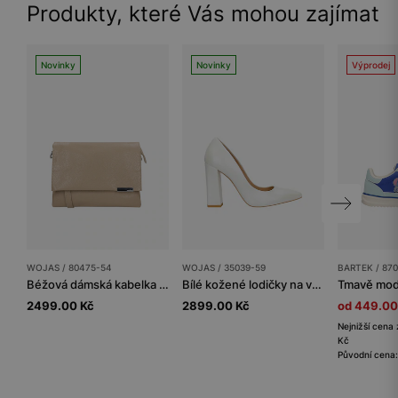
Produkty, které Vás mohou zajímat
Novinky
Novinky
Výprodej
WOJAS / 80475-54
WOJAS / 35039-59
BARTEK / 87
Béžová dámská kabelka z lícové kůže
Bílé kožené lodičky na vysokém podpatku s perleťovým leskem
2499.00 Kč
2899.00 Kč
od 449.00
Nejnižší cena 
Kč
Původní cena: