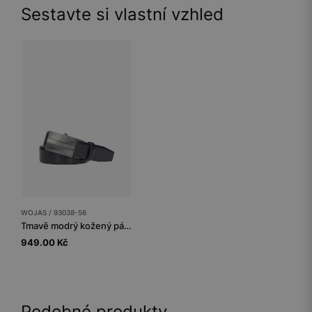
Sestavte si vlastní vzhled
WOJAS / 93038-56
Tmavě modrý kožený pánský opasek s kovovou přezkou
949.00 Kč
Podobné produkty