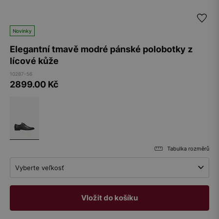
Novinky
Elegantní tmavě modré pánské polobotky z
lícové kůže
10287-56
2899.00
Kč
Tabulka rozměrů
Vyberte veľkosť
Vložit do košíku