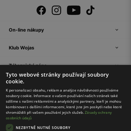
On-line nákupy
Klub Wojas
Zákaznická zóna
Tyto webové stránky používají soubory
cookie.
Společnost Wojas
K personalizaci obsahu, reklam a analýze návštěvnosti používáme
soubory cookie. Informace o vašem používání našich stránek také
Rady
sdílíme s našimi reklamními a analytickými partnery, kteří je mohou
kombinovat s dalšími informacemi, které jste jim poskytli nebo které
shromáždili při vašem používání jejich služeb.
Zásady ochrany
osobních údajů
NEZBYTNĚ NUTNÉ SOUBORY