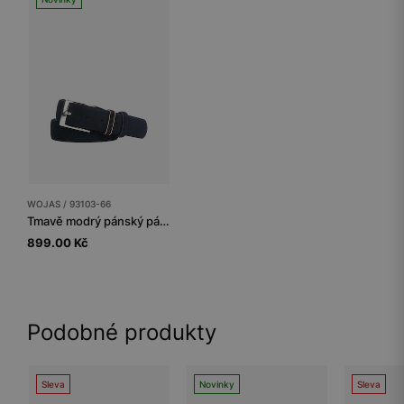
WOJAS / 93103-66
Tmavě modrý pánský pásek s hnědou poutkou
899.00 Kč
Podobné produkty
Sleva
Novinky
Sleva