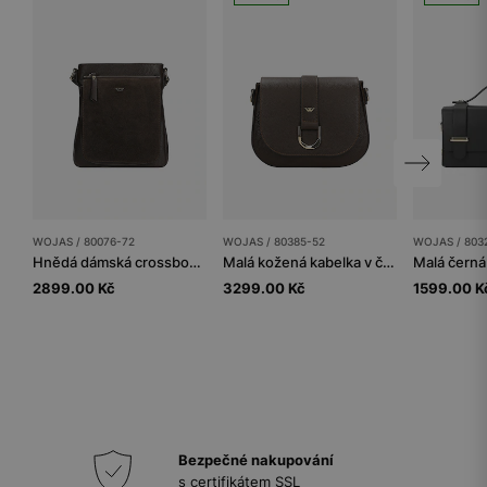
WOJAS / 80076-72
WOJAS / 80385-52
WOJAS / 803
Hnědá dámská crossbody kabelka z kombinovaných kůží
Malá kožená kabelka v čokoládově hnědé
2899.00 Kč
3299.00 Kč
1599.00 K
Bezpečné nakupování
s certifikátem SSL