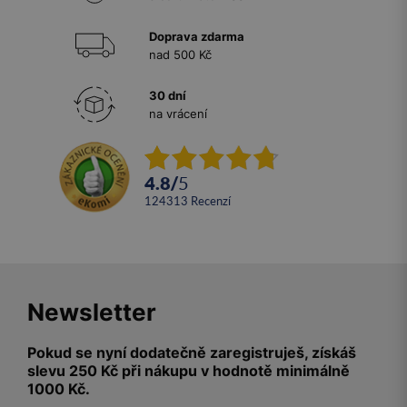
Doprava zdarma
nad 500 Kč
30 dní
na vrácení
4.8
/
5
124313
recenzí
Newsletter
Pokud se nyní dodatečně zaregistruješ, získáš
slevu 250 Kč při nákupu v hodnotě minimálně
1000 Kč.