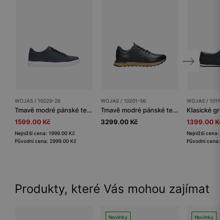
WOJAS / 10229-26
WOJAS / 10201-56
WOJAS / 101
Tmavě modré pánské tenisky na bílé podrážce
Tmavě modré pánské tenisky s vytlačeným logem
1599.00 Kč
3299.00 Kč
1399.00 K
Nejnižší cena: 1999.00 Kč
Nejnižší cena
Původní cena: 2999.00 Kč
Původní cena
Produkty, které Vás mohou zajímat
Novinky
Novinky