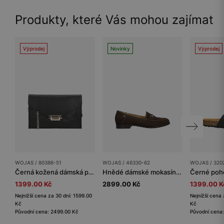
Produkty, které Vás mohou zajímat
Výprodej
Novinky
Výprodej
WOJAS / 80386-51
WOJAS / 46330-62
WOJAS / 320
Černá kožená dámská psaníčka
Hnědé dámské mokasíny se zlatou ozdobou
1399.00 Kč
2899.00 Kč
1399.00 K
Nejnižší cena za 30 dní: 1599.00
Nejnižší cena 
Kč
Kč
Původní cena: 2499.00 Kč
Původní cena: