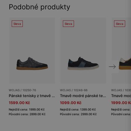
Podobné produkty
Sleva
Sleva
Sleva
WOJAS / 10250-76
WOJAS / 10246-66
WOJAS / 103
Pánské tenisky z tmavě modré lícové kůže a nubuku
Tmavě modré pánské tenisky s koženkovou vložkou z lícové kůže
1599.00 Kč
1099.00 Kč
1999.00 K
Nejnižší cena: 1999.00 Kč
Nejnižší cena: 1399.00 Kč
Nejnižší cena
Původní cena: 2899.00 Kč
Původní cena: 2999.00 Kč
Původní cena